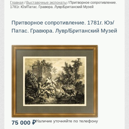
Главная
/
Выставочные экспонаты
/
Притворное сопротивление.
1781г. Юэ/Патас. Гравюра. Лувр/Британский Музей
История Российской
империи. Обычаи
Предметы VIP
Притворное сопротивление. 1781г. Юэ/
Патас. Гравюра. Лувр/Британский Музей
Портреты царской
семьи
Старинные планы
городов
Москва
Санкт-Петербург
Российская империя
Прочие
Старинные карты
Российская империя
Европа
Мир
Исторические карты
Виды городов
Наличие уточняйте по телефону
75 000
₽
Москва