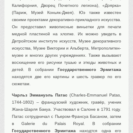
Калифорния, Дворец Почетного легиона), «Доярка»
(Париж, Музей Коньяк-Джея). Юэ также известен
своими проектами декоративно-прикладного искусства.
Он предоставил живописные виньетки для печати
медной пластиной на хлопке. Их можно увидеть в
Детройтском институте искусств, Музее декоративного
искусства, Музее Виктории и Альберта, Метрополитен-
музее и многих других учреждениях. Также вызывают
восхищение его рисунки тушью и этюды животных и
детей. В собрании
Государственного Эрмитажа
находятся две его картины и шесть гравюр по его
сюжетам.
Чарльз Эммануэль Патас
(Charles-Emmanuel Patas,
1744-1802) – французский художник, гравёр, ученик
Жана-Шарля Бакуа. Участвовал в Салоне в 1791 году.
Патас сотрудничал с Пьером-Франсуа Басаном, затем
в Galerie du Palais Royal. В собрании
Государственного Эрмитажа
находтся одна его