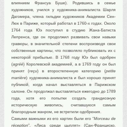
влиянием Франсуа Буше). Родившись в семье
художников, учился у художника-анималиста Шарля
Дагомера, члена гильдии художников Академии Сен-
Люк в Париже, который работал в 1760-х годах. Около
1764 года Юэ поступил в студию Жана-Батиста
Лепренса, где он продолжил развивать свои навыки
гравюры, в значительной степени воспроизводя свои
собственные картины, что позволяло публиковать их с
некоторой прибылью. В 1768 году Юэ был одобрен
(
agréé
) Королевской академией, а в 1769 году он был
принят (
reçu
) в второстепенную категорию (
petite
manière
) художника-анималиста и был хорошо принят
публикой, когда начал выставляться в Парижском
салоне. Он продолжал выставляться ежегодно до 1789
года, хотя его попытки создать грандиозную
историческую живопись, считавшуюся самым
благородным жанром, не встретили одобрения.
Самыми важными из его картин были его “
Morceau de
réception”
, «Лиса среди цыплят» (Сан-Франциско,