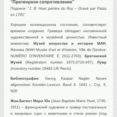
“Притворное сопротивление”
Транспорт
Подписи: “
J. B. Huet peintre du Roy – Gravé par Patas
Флот, кораблестроение
en 1781
”
Связь
Хорошее коллекционное состояние, соответствует
Букинистика
времени создания. Гравюра обладает несомненной
Медицина
художественной и музейной ценностью. Известный
экземпляр:
Музей искусства и истории MAH
,
Оружие, военная
атрибутика
Женева (MAH Musée d’art et d’histoire, Ville de Genève;
Выставочные
экспонаты XVI-XIXв.
NUMÉRO D’INVENTAIRE E 2011-2703);
Британский
Музей
(Registration number 1875,0710.447);
Лувр
Досуг
(Inventory number 19482 LR/ Recto)
Разное
Библиография
: Georg Kaspar Nagler. Neues
allgemeines Künstler-Lexicon, Band 6. 1841 г., Стр. 9,
N28
Жан-Батист Мари Юэ
(Jean-Baptiste Marie Huet, 1745-
1811) – французский художник и гравер пасторальных
и жанровых сцен с животными в стиле рококо (под