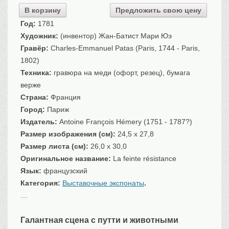
Санкт-Петербург
В корзину
Предложить свою цену
Российская империя
Год:
1781
Прочие
Художник:
(инвентор) Жан-Батист Мари Юэ
Гравёр:
Charles-Emmanuel Patas (Paris, 1744 - Paris,
Севастополь, Крым
1802)
Ценные бумаги
Техника:
гравюра на меди (офорт, резец), бумага
История моды.
Униформа
верже
Страна:
Франция
Гражданская мода
Город:
Париж
Униформа
Издатель:
Antoine François Hémery (1751 - 1787?)
Охота. Флора. Фауна
Размер изображения (см):
24,5 x 27,8
Фауна
Размер листа (см):
26,0 x 30,0
Флора
Оригинальное название:
La feinte résistance
Охота
Язык:
французский
Рыбы, рыбалка
Категория:
Выставочные экспонаты
.
…
Техника, транспорт,
архитектура
Архитектура
Галантная сцена с путти и животными
Техника