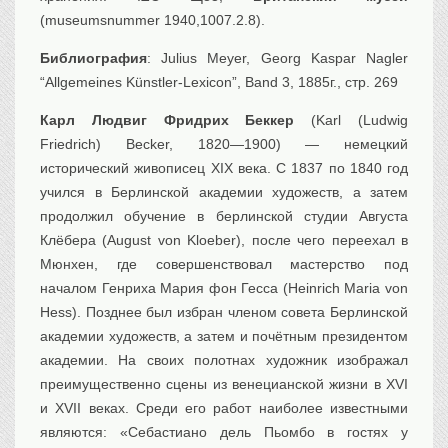
(museumsnummer 1940,1007.2.8).
Библиография
: Julius Meyer, Georg Kaspar Nagler
“Allgemeines Künstler-Lexicon”, Band 3, 1885г., стр. 269
Карл Людвиг Фридрих Беккер
(Karl (Ludwig
Friedrich) Becker, 1820—1900) — немецкий
исторический живописец XIX века. С 1837 по 1840 год
учился в Берлинской академии художеств, а затем
продолжил обучение в берлинской студии Августа
Клёбера (August von Kloeber), после чего переехал в
Мюнхен, где совершенствовал мастерство под
началом Генриха Мария фон Гесса (Heinrich Maria von
Hess). Позднее был избран членом совета Берлинской
академии художеств, а затем и почётным президентом
академии. На своих полотнах художник изображал
преимущественно сцены из венецианской жизни в XVI
и XVII веках. Среди его работ наиболее известными
являются: «Себастиано дель Пьомбо в гостях у