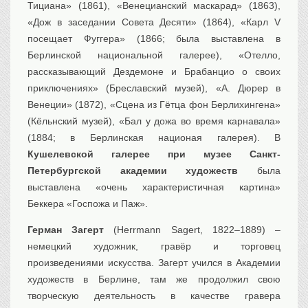
Тициана» (1861), «Венецианский маскарад» (1863),
«Дож в заседании Совета Десяти» (1864), «Карл V
посещает Фуггера» (1866; была выставлена в
Берлинской национальной галерее), «Отелло,
рассказывающий Дездемоне и Брабанцио о своих
приключениях» (Бреславский музей), «А. Дюрер в
Венеции» (1872), «Сцена из Гётца фон Берлихингена»
(Кёльнский музей), «Бал у дожа во время карнавала»
(1884; в Берлинская национая галерея). В
Кушелевской галерее при музее Санкт-
Петербургской академии художеств
была
выставлена «очень характеристичная картина»
Беккера «Госпожа и Паж».
Герман Загерт
(Herrmann Sagert, 1822–1889) –
немецкий художник, гравёр и торговец
произведениями искусства. Загерт учился в Академии
художеств в Берлине, там же продолжил свою
творческую деятельность в качестве гравера