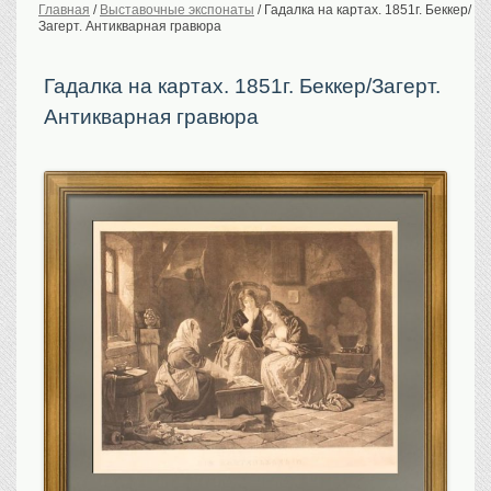
Главная
/
Выставочные экспонаты
/
Гадалка на картах. 1851г. Беккер/
Загерт. Антикварная гравюра
История Российской
империи. Обычаи
Предметы VIP
Гадалка на картах. 1851г. Беккер/Загерт.
Антикварная гравюра
Портреты царской
семьи
Старинные планы
городов
Москва
Санкт-Петербург
Российская империя
Прочие
Старинные карты
Российская империя
Европа
Мир
Исторические карты
Виды городов
Москва