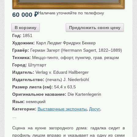
Санкт-Петербург
Наличие уточняйте по телефону
Российская империя
60 000
₽
Прочие
В корзину
Предложить свою цену
Севастополь, Крым
Год:
1851
Ценные бумаги
Художник:
Карл Людвиг Фридрих Беккер
Гравёр:
Герман Загерт (Herrmann Sagert, 1822–1889)
История моды.
Униформа
Техника:
Меццо-тинто, офорт, пунктир, грав. резцом
Гражданская мода
Город:
Штутгарт
Униформа
Издатель:
Verlag v. Eduard Hallberger
Охота. Флора. Фауна
Издательство:
(печать) J. Niederbühl
Фауна
Размер листа (см):
54,4 x 63,5
Флора
Оригинальное название:
Die Kartenlegerin
Охота
Язык:
немецкий
Рыбы, рыбалка
Категории:
Выставочные экспонаты
,
Досуг
.
…
Техника, транспорт,
архитектура
Сцена на кухне загородного дома: гадалка сидит в
Архитектура
профиль лицом вправо и указывает на одну из семи
Техника