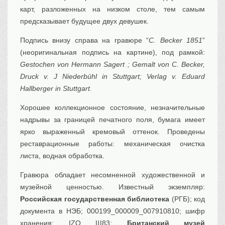
карт, разложенных на низком столе, тем самым
Транспорт
предсказывает будущее двух девушек.
Флот, кораблестроение
Связь
Подпись внизу справа на гравюре “
C. Becker 1851
”
Букинистика
(неоригинальная подпись на картине), под рамкой:
Gestochen von Hermann Sagert ; Gemalt von C. Becker,
Медицина
Druck v. J Niederbühl in Stuttgart; Verlag v. Eduard
Оружие, военная
атрибутика
Hallberger in Stuttgart.
Выставочные
экспонаты XVI-XIXв.
Хорошее коллекционное состояние, незначительные
надрывы за границей печатного поля, бумага имеет
Досуг
ярко выраженный кремовый оттенок. Проведены
Разное
реставрационные работы: механическая очистка
листа, водная обработка.
Гравюра обладает несомненной художественной и
музейной ценностью. Известный экземпляр:
Российская государственная библиотека
(РГБ); код
документа в НЭБ; 000199_000009_007910810; шифр
хранения: IZO Щ83;
Британский музей