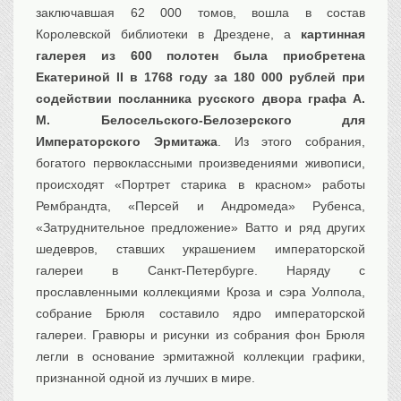
заключавшая 62 000 томов, вошла в состав
Королевской библиотеки в Дрездене, а
картинная
галерея из 600 полотен была приобретена
Екатериной II в 1768 году за 180 000 рублей при
содействии посланника русского двора графа А.
М. Белосельского-Белозерского для
Императорского Эрмитажа
. Из этого собрания,
богатого первоклассными произведениями живописи,
происходят «Портрет старика в красном» работы
Рембрандта, «Персей и Андромеда» Рубенса,
«Затруднительное предложение» Ватто и ряд других
шедевров, ставших украшением императорской
галереи в Санкт-Петербурге. Наряду с
прославленными коллекциями Кроза и сэра Уолпола,
собрание Брюля составило ядро императорской
галереи. Гравюры и рисунки из собрания фон Брюля
легли в основание эрмитажной коллекции графики,
признанной одной из лучших в мире.