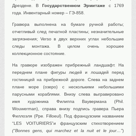
Дрездене. В
Государственном Эрмитаже
с 1769
Транспорт
года. Инвентарный номер – ГЭ-858.
Флот, кораблестроение
Связь
Гравюра выполнена на бумаге ручной работы;
Букинистика
отчетливый след печатной пластины; незначительные
загрязнения; Verso в двух верхних углах небольшие
Медицина
следы монтажа. В целом очень хорошее
Оружие, военная
атрибутика
коллекционное состояние.
Выставочные
экспонаты XVI-XIXв.
На гравюре изображен прибрежный ландшафт. На
переднем плане фигуры людей и лошадей перед
Досуг
гостиницей на прибрежной дороге. Слева на заднем
Разное
плане море (озеро) с несколькими небольшими
парусными кораблями. Внизу слева выгравировано
имя художника Филиппа Ваувермана (Phil.
Wouwerman), справа внизу подпись гравера Пьера
Филлоэля (Pре. Filloeul). Под французским названием
“LES VOITURIERS”и французским стихотворением
(“Bonnes gens, qui marchez et la nuit et le jour…”
)