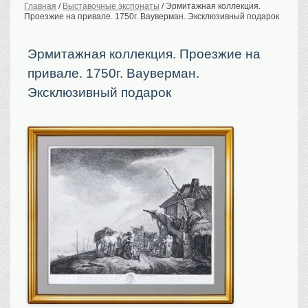
Главная
/
Выставочные экспонаты
/
Эрмитажная коллекция.
Проезжие на привале. 1750г. Вауверман. Эксклюзивный подарок
История Российской
империи. Обычаи
Предметы VIP
Эрмитажная коллекция. Проезжие на
привале. 1750г. Вауверман.
Портреты царской
семьи
Эксклюзивный подарок
Старинные планы
городов
Москва
Санкт-Петербург
Российская империя
Прочие
Старинные карты
Российская империя
Европа
Мир
Исторические карты
Виды городов
Москва