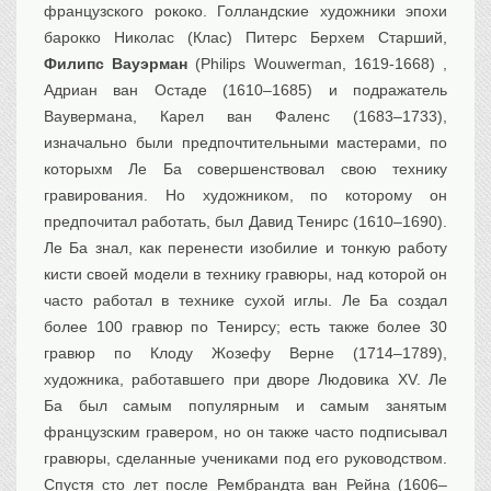
французского рококо. Голландские художники эпохи
барокко Николас (Клас) Питерс Берхем Старший,
Филипс Вауэрман
(Philips Wouwerman, 1619-1668) ,
Адриан ван Остаде (1610–1685) и подражатель
Ваувермана, Карел ван Фаленс (1683–1733),
изначально были предпочтительными мастерами, по
которыхм Ле Ба совершенствовал свою технику
гравирования. Но художником, по которому он
предпочитал работать, был Давид Тенирс (1610–1690).
Ле Ба знал, как перенести изобилие и тонкую работу
кисти своей модели в технику гравюры, над которой он
часто работал в технике сухой иглы. Ле Ба создал
более 100 гравюр по Тенирсу; есть также более 30
гравюр по Клоду Жозефу Верне (1714–1789),
художника, работавшего при дворе Людовика XV. Ле
Ба был самым популярным и самым занятым
французским гравером, но он также часто подписывал
гравюры, сделанные учениками под его руководством.
Спустя сто лет после Рембрандта ван Рейна (1606–