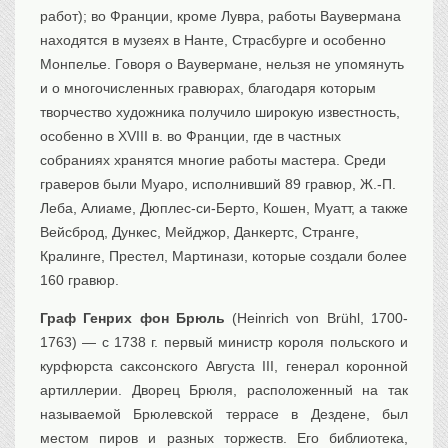
работ); во Франции, кроме Лувра, работы Ваувермана
находятся в музеях в Нанте, Страсбурге и особенно
Монпелье. Говоря о Ваувермане, нельзя не упомянуть
и о многочисленных гравюрах, благодаря которым
творчество художника получило широкую известность,
особенно в XVIII в. во Франции, где в частных
собраниях хранятся многие работы мастера. Среди
граверов были Муаро, исполнивший 89 гравюр, Ж.-П.
Леба, Алиаме, Дюплес-си-Берто, Кошен, Муатт, а также
Вейсброд, Дункес, Мейджор, Данкертс, Странге,
Кралинге, Престел, Мартинази, которые создали более
160 гравюр.
Граф Генрих фон Брюль
(Heinrich von Brühl, 1700-
1763) — с 1738 г. первый министр короля польского и
курфюрста саксонского Августа III, генерал коронной
артиллерии. Дворец Брюля, расположенный на так
называемой Брюлевской террасе в Дездене, был
местом пиров и разных торжеств. Его библиотека,