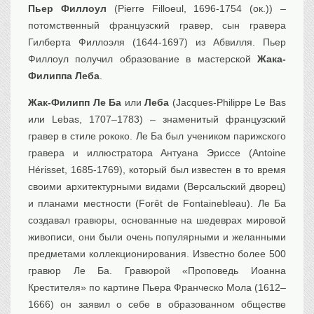
Пьер Филлоул
(Pierre Filloeul, 1696-1754 (ок.)) –
потомственный французский гравер, сын гравера
Гилберта Филлоэля (1644-1697) из Абвилля. Пьер
Филлоул получил образование в мастерской
Жака-
Филиппа Леба
.
Жак-Филипп Ле Ба
или
Леба
(Jacques-Philippe Le Bas
или Lebas, 1707–1783) – знаменитый французский
гравер в стиле рококо. Ле Ба был учеником парижского
гравера и иллюстратора Антуана Эриссе (Antoine
Hérisset, 1685-1769), который был известен в то время
своими архитектурными видами (Версальский дворец)
и планами местности (Forêt de Fontainebleau). Ле Ба
создавал гравюры, основанные на шедеврах мировой
живописи, они были очень популярными и желанными
предметами коллекционирования. Известно более 500
гравюр Ле Ба. Гравюрой «Проповедь Иоанна
Крестителя» по картине Пьера Франческо Мола (1612–
1666) он заявил о себе в образованном обществе