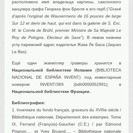
расположено имя владельца картины, саксонского
канцлера графа Генриха фон Брюля и его герб (
“Gravé
d’après l’original de Wauvermens de 16 pouces de large
Sur 12 et demi de haut, qui est dans la galerie de S. Exc.
M. le Comte de Brühl, premier Ministre de Sa Majesté Le
Roy de Pologne, Electeur de Saxe”
). В левом нижнем
углу парижский адрес издателья Жака Ле Баса (Jaques
Le Bas).
Ещё один экземпляр гравюры хранится в
Национальной библиотеке Испании
(BIBLIOTECA
NACIONAL DE ESPAÑA INVENT) под инвентарным
номером INVENT/369 (bdh0000052991); в
Национальной библиотеке Франции.
Библиография:
1. Inventaire du fonds français, graveurs du XVIIIe siècle /
Bibliothèque nationale, Département des estampes. Tome
IX, Ferrand (François)-Gaucher (C.E.) / par Edmond
Pognon,… et Yves Bruand,… – Bibliothèque nationale