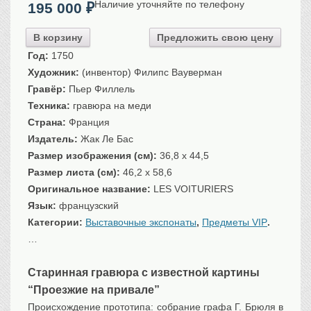
Наличие уточняйте по телефону
195 000
₽
Санкт-Петербург
Российская империя
В корзину
Предложить свою цену
Прочие
Год:
1750
Севастополь, Крым
Художник:
(инвентор) Филипс Вауверман
Гравёр:
Пьер Филлель
Ценные бумаги
Техника:
гравюра на меди
История моды.
Униформа
Страна:
Франция
Гражданская мода
Издатель:
Жак Ле Бас
Униформа
Размер изображения (см):
36,8 x 44,5
Размер листа (см):
46,2 x 58,6
Охота. Флора. Фауна
Оригинальное название:
LES VOITURIERS
Фауна
Язык:
французский
Флора
Категории:
Выставочные экспонаты
,
Предметы VIP
.
Охота
…
Рыбы, рыбалка
Техника, транспорт,
архитектура
Старинная гравюра с известной картины
“Проезжие на привале”
Архитектура
Происхождение прототипа: собрание графа Г. Брюля в
Техника