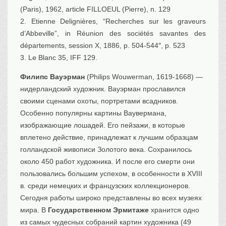
(Paris), 1962, article FILLOEUL (Pierre), n. 129
2. Etienne Delignières, “Recherches sur les graveurs
d’Abbeville”, in Réunion des sociétés savantes des
départements, session X, 1886, p. 504-544″, p. 523
3. Le Blanc 35, IFF 129.
Филипс Вауэрман
(Philips Wouwerman, 1619-1668) —
нидерландский художник. Вауэрман прославился
своими сценами охоты, портретами всадников.
Особенно популярны картины Ваувермана,
изображающие лошадей. Его пейзажи, в которые
вплетено действие, принадлежат к лучшим образцам
голландской живописи Золотого века. Сохранилось
около 450 работ художника. И после его смерти они
пользовались большим успехом, в особенности в XVIII
в. среди немецких и французских коллекционеров.
Сегодня работы широко представлены во всех музеях
мира. В
Государственном Эрмитаже
хранится одно
из самых чудесных собраний картин художника (49