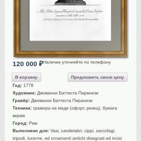
Санкт-Петербург
Российская империя
Прочие
Севастополь, Крым
Ценные бумаги
История моды.
Униформа
Наличие уточняйте по телефону
Гражданская мода
120 000
₽
Униформа
В корзину
Предложить свою цену
Охота. Флора. Фауна
Год:
1778
Фауна
Художник:
Джованни Баттиста Пиранези
Флора
Гравёр:
Джованни Баттиста Пиранези
Охота
Техника:
гравюра на меди (офорт, резец), бумага
Рыбы, рыбалка
верже
Техника, транспорт,
архитектура
Город:
Рим
Выполнено для:
Vasi, candelabri, cippi, sarcofagi,
Архитектура
tripodi, lucerne, ed ornamenti antichi disegnati ed incisi
Техника