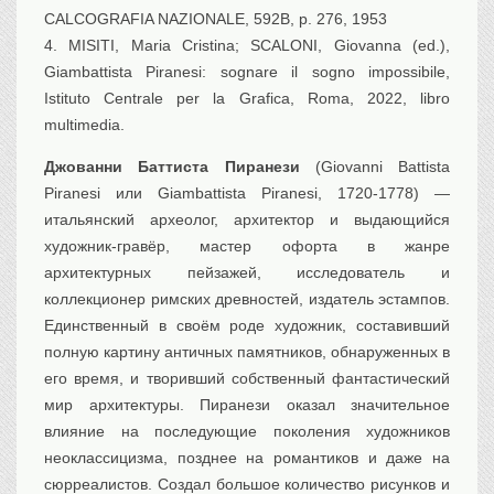
CALCOGRAFIA NAZIONALE, 592B, p. 276, 1953
4. MISITI, Maria Cristina; SCALONI, Giovanna (ed.),
Giambattista Piranesi: sognare il sogno impossibile,
Istituto Centrale per la Grafica, Roma, 2022, libro
multimedia.
Джованни Баттиста Пиранези
(Giovanni Battista
Piranesi или Giambattista Piranesi, 1720-1778) —
итальянский археолог, архитектор и выдающийся
художник-гравёр, мастер офорта в жанре
архитектурных пейзажей, исследователь и
коллекционер римских древностей, издатель эстампов.
Единственный в своём роде художник, составивший
полную картину античных памятников, обнаруженных в
его время, и творивший собственный фантастический
мир архитектуры. Пиранези оказал значительное
влияние на последующие поколения художников
неоклассицизма, позднее на романтиков и даже на
сюрреалистов. Создал большое количество рисунков и