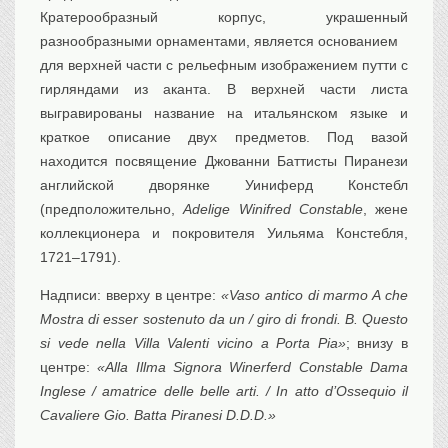
Кратерообразный корпус, украшенный
разнообразными орнаментами, является основанием
для верхней части с рельефным изображением путти с
гирляндами из аканта. В верхней части листа
выгравированы название на итальянском языке и
краткое описание двух предметов. Под вазой
находится посвящение Джованни Баттисты Пиранези
английской дворянке Уиниферд Констебл
(предположительно,
Adelige Winifred Constable
, жене
коллекционера и покровителя Уильяма Констебля,
1721–1791).
Надписи: вверху в центре:
«Vaso antico di marmo A che
Mostra di esser sostenuto da un / giro di frondi. B. Questo
si vede nella Villa Valenti vicino a Porta Pia»
; внизу в
центре:
«Alla Illma Signora Winerferd Constable Dama
Inglese / amatrice delle belle arti. / In atto d’Ossequio il
Cavaliere Gio. Batta Piranesi D.D.D.»