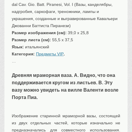
dal Cav. Gio. Batt. Piranesi, Vol. I (Вазы, канделябры,
Транспорт
надгробия, саркофаги, треножники, лампы и
Флот, кораблестроение
украшения, созданные и выгравированные Кавальери
Связь
Джованни Баттиста Пиранези)
Букинистика
Размер изображения (см):
39,0 x 25,8
Медицина
Размер листа (см):
55,5 x 37,5
Язык:
итальянский
Оружие, военная
атрибутика
Категория:
Предметы VIP
.
Выставочные
экспонаты XVI-XIXв.
…
Досуг
Древняя мраморная ваза. A. Видно, что она
Разное
поддерживается кругом из листьев. B. Эту
вазу можно увидеть на вилле Валенти возле
Порта Пиа.
Изображение старинной мраморной вазы, состоящей
из двух отдельных частей, которые изначально не
предназначались для совместного использования.