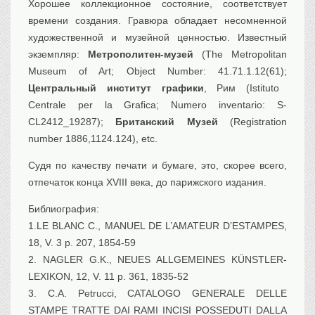
Хорошее коллекционное состояние, соответствует
времени создания. Гравюра обладает несомненной
художественной и музейной ценностью. Известный
экземпляр:
Метрополитен-музей
(The Metropolitan
Museum of Art; Object Number: 41.71.1.12(61);
Центральный институт графики
, Рим (Istituto
Centrale per la Grafica; Numero inventario: S-
CL2412_19287);
Британский Музей
(Registration
number 1886,1124.124), etc.
Судя по качеству печати и бумаге, это, скорее всего,
отпечаток конца XVIII века, до парижского издания.
Библиография:
1.LE BLANC C., MANUEL DE L’AMATEUR D’ESTAMPES,
18, V. 3 p. 207, 1854-59
2. NAGLER G.K., NEUES ALLGEMEINES KÜNSTLER-
LEXIKON, 12, V. 11 p. 361, 1835-52
3. C.A. Petrucci, CATALOGO GENERALE DELLE
STAMPE TRATTE DAI RAMI INCISI POSSEDUTI DALLA