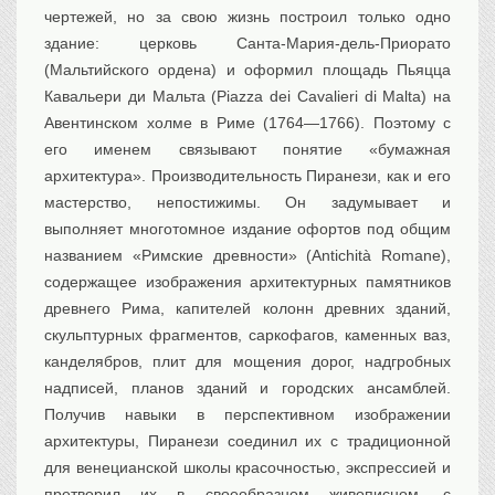
чертежей, но за свою жизнь построил только одно
здание: церковь Санта-Мария-дель-Приорато
(Мальтийского ордена) и оформил площадь Пьяцца
Кавальери ди Мальта (Piazza dei Cavalieri di Malta) на
Авентинском холме в Риме (1764—1766). Поэтому с
его именем связывают понятие «бумажная
архитектура». Производительность Пиранези, как и его
мастерство, непостижимы. Он задумывает и
выполняет многотомное издание офортов под общим
названием «Римские древности» (Antichità Romane),
содержащее изображения архитектурных памятников
древнего Рима, капителей колонн древних зданий,
скульптурных фрагментов, саркофагов, каменных ваз,
канделябров, плит для мощения дорог, надгробных
надписей, планов зданий и городских ансамблей.
Получив навыки в перспективном изображении
архитектуры, Пиранези соединил их с традиционной
для венецианской школы красочностью, экспрессией и
претворил их в своеобразном живописном, с