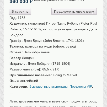
360 000
₽
Санкт-Петербург
Российская империя
В корзину
Предложить свою цену
Прочие
Год:
1783
Севастополь, Крым
Художник:
(инвентор) Питер Пауль Рубенс (Pieter Paul
Rubens, 1577-1640), автор рисунка для гравюры - Джон
Ценные бумаги
Бойделл
История моды.
Униформа
Гравёр:
Джон Браун (John Browne, 1741-1801)
Техника:
гравюра на меди (офорт, резец)
Гражданская мода
Страна:
Великобритания
Униформа
Город:
Лондон
Охота. Флора. Фауна
Издатель:
Джон Бойделл (1719-1804)
Фауна
Размер листа (см):
65,5 x 91,0
Флора
Оригинальное название:
Going to Market
Охота
Язык:
английский
Рыбы, рыбалка
Категории:
Выставочные экспонаты
,
Предметы VIP
.
…
Техника, транспорт,
архитектура
Архитектура
Лето: деревенские жители везут свои продукты в город,
Техника
виднеющийся в далеке вдалеке, люди, бредущие