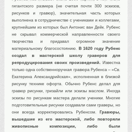
гигантского размера (не считая почти 300 эскизов,
рисунков и гравюр), значительная часть которых
выполнена в сотрудничестве с учениками и коллегами,
крупнейшим из которых был Антонис ван Дейк. Рубенс
не скрывал коммерческой направленности своего
творчества и придавал огромное значение
материальному благосостоянию.
В 1620 году Рубенс
создал в мастерской школу граверов для
репродуцирования своих произведений.
Известна
только одна собственноручная гравюра Рубенса – «Св.
Екатерина Александрийская», исполненная в близкой
рисунку технике офорта. Обычно Рубенс делал для
гравюр рисунки, гризайли или эскизы маслом. Иногда
эскизы по рисункам мастера делали ученики. Многие
подготовительные рисунки создавали сами граверы, но
они всегда корректировались Рубенсом.
Гравюры,
вышедшие из его мастерской, либо повторяли
живописные композиции, либо были