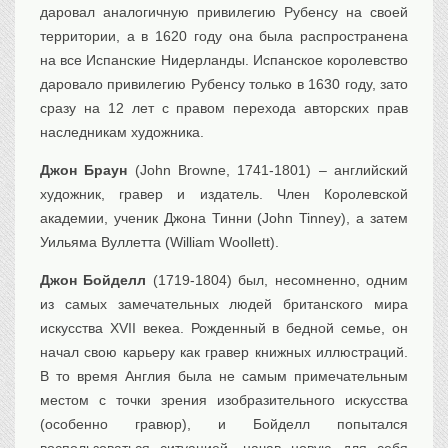
даровал аналогичную привилегию Рубенсу на своей
территории, а в 1620 году она была распространена
на все Испанские Нидерланды. Испанское королевство
даровало привилегию Рубенсу только в 1630 году, зато
сразу на 12 лет с правом перехода авторских прав
наследникам художника.
Джон Браун
(John Browne, 1741-1801) – английский
художник, гравер и издатель. Член Королевской
академии, ученик Джона Тинни (John Tinney), а затем
Уильяма Вуллетта (William Woollett).
Джон Бойделл
(1719-1804) был, несомненно, одним
из самых замечательных людей британского мира
искусства XVII векеa. Рожденный в бедной семье, он
начал свою карьеру как гравер книжных иллюстраций.
В то время Англия была не самым примечательным
местом с точки зрения изобразительного искусства
(особенно гравюр), и Бойделл попытался
воспользоваться ситуацией, начав новую для себя