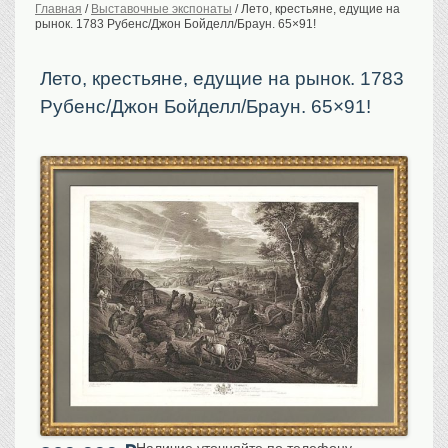
Главная
/
Выставочные экспонаты
/
Лето, крестьяне, едущие на
рынок. 1783 Рубенс/Джон Бойделл/Браун. 65×91!
История Российской
империи. Обычаи
Предметы VIP
Лето, крестьяне, едущие на рынок. 1783
Рубенс/Джон Бойделл/Браун. 65×91!
Портреты царской
семьи
Старинные планы
городов
Москва
Санкт-Петербург
Российская империя
Прочие
Старинные карты
Российская империя
Европа
Мир
Исторические карты
Виды городов
Москва
Наличие уточняйте по телефону