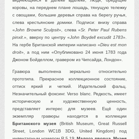
Транспорт
коровы, на переднем плане лошадь, тянущую тележку
Флот, кораблестроение
с овощами, большие деревья справа на берегу ручья,
Связь
слева крестьянские домики. Подписи: внизу справа
«
John Browne Sculpsit
», слева «
Sr. Peter Paul Rubens
Букинистика
pinxit
.», вверху по центру «
John Boydell excudit 1783
».
Медицина
На гербе Британской империи написано «
Dieu est mon
Оружие, военная
атрибутика
droit
», а под ним «Опубликовано 24 июня 1783 года
Джоном Бойделлом, гравером из Чипсайда, Лондон».
Выставочные
экспонаты XVI-XIXв.
Гравюра выполнена зеркально относительно
Досуг
прототипа. Прекрасное коллекционное состояние,
Разное
оттиск яркий и четкий. Издательский фальц.
Незначительный фоксинг. Verso blanc. Редкость, имеет
историческую и художественную ценность,
представляет интерес для музеев. Ещё один
экземпляр гравюры находится в коллекции
Британского музея
(British Museum, Great Russell
Street, London WC1B 3DG, United Kingdom) под
инвентарным номером R,5.19;
Малого дворца, Музея