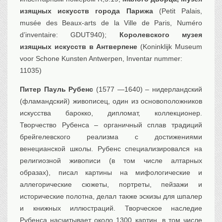
изящных искусств города Парижа
(Petit Palais,
musée des Beaux-arts de la Ville de Paris, Numéro
d’inventaire: GDUT940);
Королевского музея
изящных искусств в Антверпене
(Koninklijk Museum
voor Schone Kunsten Antwerpen, Inventar nummer:
11035)
Питер Пауль Рубенс
(1577 —1640) – нидерландский
(фламандский) живописец, один из основоположников
искусства барокко, дипломат, коллекционер.
Творчество Рубенса – органичный сплав традиций
брейгелевского реализма с достижениями
венецианской школы. Рубенс специализировался на
религиозной живописи (в том числе алтарных
образах), писал картины на мифологические и
аллегорические сюжеты, портреты, пейзажи и
исторические полотна, делал также эскизы для шпалер
и книжных иллюстраций. Творческое наследие
Рубенса насчитывает около 1300 картин, в том числе