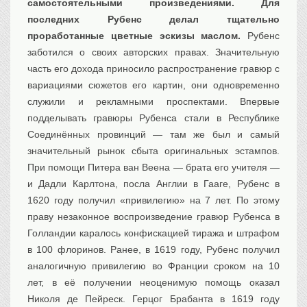
самостоятельными произведениями. Для
последних Рубенс делал тщательно
проработанные цветные эскизы маслом.
Рубенс
заботился о своих авторских правах. Значительную
часть его дохода приносило распространение гравюр с
вариациями сюжетов его картин, они одновременно
служили и рекламными проспектами. Впервые
подделывать гравюры Рубенса стали в Республике
Соединённых провинций — там же был и самый
значительный рынок сбыта оригинальных эстампов.
При помощи Питера ван Веена — брата его учителя —
и Дадли Карлтона, посла Англии в Гааге, Рубенс в
1620 году получил «привилегию» на 7 лет. По этому
праву незаконное воспроизведение гравюр Рубенса в
Голландии каралось конфискацией тиража и штрафом
в 100 флоринов. Ранее, в 1619 году, Рубенс получил
аналогичную привилегию во Франции сроком на 10
лет, в её получении неоценимую помощь оказал
Николя де Пейреск. Герцог Брабанта в 1619 году