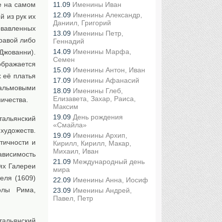
е на самом
11.09
Именины Иван
12.09
Именины Александр,
 из рук их
Даниил, Григорий
вавленных
13.09
Именины Петр,
равой либо
Геннадий
14.09
Именины Марфа,
 Джованни).
Семен
бражается
15.09
Именины Антон, Иван
 её платья
17.09
Именины Афанасий
пальмовыми
18.09
Именины Глеб,
Елизавета, Захар, Раиса,
ичества.
Максим
19.09
День рождения
итальянский
«Смайла»
художеств.
19.09
Именины Архип,
тичности и
Кирилл, Кирилл, Макар,
Михаил, Иван
ависимость
21.09
Международный день
ях Галереи
мира
еля (1609)
22.09
Именины Анна, Иосиф
олы Рима,
23.09
Именины Андрей,
Павел, Петр
тальянский