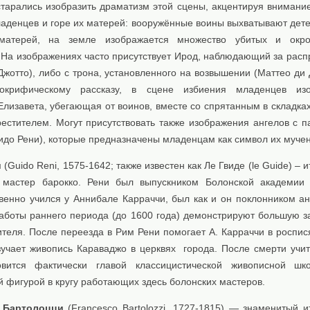
старались изобразить драматизм этой сцены, акцентируя внимани
аденцев и горе их матерей: вооружённые воины выхватывают детей
матерей, на земле изображается множество убитых и окро
 На изображениях часто присутствует Ирод, наблюдающий за расп
Джотто), либо с трона, установленного на возвышении (Маттео ди
окрифическому рассказу, в сцене избиения младенцев изо
лизавета, убегающая от воинов, вместе со спрятанным в складках
естителем. Могут присутствовать также изображения ангелов с 
идо Рени), которые предназначены младенцам как символ их мучен
и
(Guido Reni, 1575-1642; также известен как Ле Гвиде (le Guide) – 
 мастер барокко. Рени был выпускником Болонской академии 
венно учился у Аннибале Карраччи, был как и он поклонником ан
аботы раннего периода (до 1600 года) демонстрируют большую з
ителя. После переезда в Рим Рени помогает А. Карраччи в роспис
зучает живопись Караваджо в церквях города. После смерти учит
овится фактически главой классицистической живописной шк
 фигурой в кругу работающих здесь болонских мастеров.
 Бартолоцци
(Francesco Bartolozzi, 1727-1815) — знаменитый и