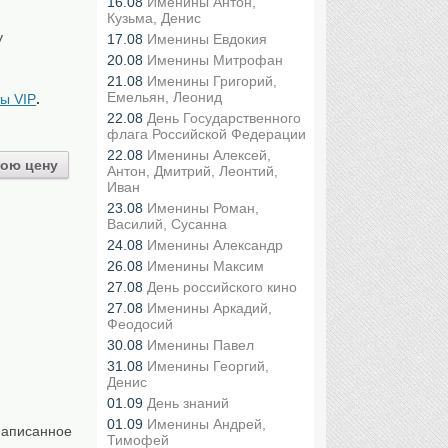
16.08
Именины Антон,
Кузьма, Денис
у
17.08
Именины Евдокия
20.08
Именины Митрофан
21.08
Именины Григорий,
Емельян, Леонид
ы VIP
.
22.08
День Государственного
флага Российской Федерации
22.08
Именины Алексей,
ою цену
Антон, Дмитрий, Леонтий,
Иван
23.08
Именины Роман,
Василий, Сусанна
24.08
Именины Александр
26.08
Именины Максим
27.08
День российского кино
27.08
Именины Аркадий,
Феодосий
30.08
Именины Павел
31.08
Именины Георгий,
Денис
01.09
День знаний
01.09
Именины Андрей,
написанное
Тимофей