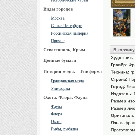
Исторические карты
Виды городов
Москва
Санкт-Петербург
Российская империя
Прочие
Севастополь, Крым
В корзину
Художник:
Ценные бумаги
Гравёр:
Фра
История моды.
Униформа
Техника:
гр
Страна:
Пор
Гражданская мода
Город:
Лис
Униформа
Издатель:
Охота. Флора. Фауна
Размер изо
Фауна
Размер лис
Флора
Оригиналь
Охота
Язык:
фран
Рыбы, рыбалка
Прототипом