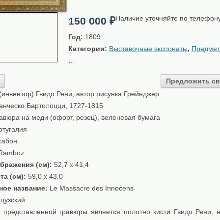
Наличие уточняйте по телефон
150 000
₽
Год:
1809
Категории:
Выставочные экспонаты
,
Предмет
…
Предложить св
(инвентор) Гвидо Рени, автор рисунка Грейнджер
нческо Бартолоцци, 1727-1815
авюра на меди (офорт, резец), веленевая бумага
тугалия
сабон
Ramboz
бражения (см):
52,7 x 41,4
та (см):
59,0 x 43,0
ное название:
Le Massacre des Innocens
цузский
 представленной гравюры является полотно кисти Гвидо Рени, 