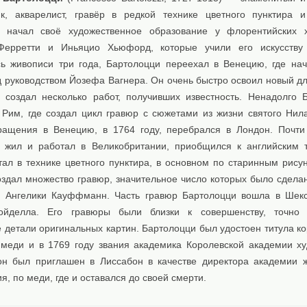
к, акварелист, гравёр в редкой технике цветного пунктира и
 начал своё художественное образование у флорентийских х
Ферретти и Иньяцио Хьюфорд, которые учили его искусству 
ь живописи три года, Бартолоцци переехал в Венецию, где нач
д руководством Йозефа Вагнера. Он очень быстро освоил новый дл
и создал несколько работ, получивших известность. Ненадолго 
 Рим, где создал цикл гравюр с сюжетами из жизни святого Нила
ращения в Венецию, в 1764 году, перебрался в Лондон. Почти
 жил и работал в Великобритании, приобщился к английским 
тал в технике цветного пунктира, в основном по старинным рисун
оздал множество гравюр, значительное число которых было сделан
 Ангелики Кауффманн. Часть гравюр Бартолоцци вошла в Шек
ойделла. Его гравюры были близки к совершенству, точно 
 детали оригинальных картин. Бартолоцци был удостоен титула ко
 меди и в 1769 году звания академика Королевской академии ху
он был приглашен в Лиссабон в качестве директора академии 
я, по меди, где и оставался до своей смерти.