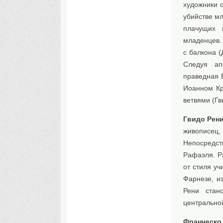
художники 
убийстве мл
плачущих 
младенцев.
с балкона (
Следуя ап
праведная Е
Иоанном Кр
ветвями (Гв
Гвидо Рен
живописец,
Непосредст
Рафаэля. Р
от стиля уч
Фарнезе, и
Рени стан
центральной
Франческо