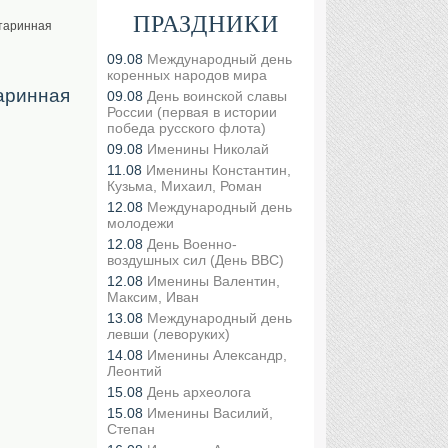
ПРАЗДНИКИ
Старинная
09.08
Международный день
коренных народов мира
таринная
09.08
День воинской славы
России (первая в истории
победа русского флота)
09.08
Именины Николай
11.08
Именины Константин,
Кузьма, Михаил, Роман
12.08
Международный день
молодежи
12.08
День Военно-
воздушных сил (День ВВС)
12.08
Именины Валентин,
Максим, Иван
13.08
Международный день
левши (леворуких)
14.08
Именины Александр,
Леонтий
15.08
День археолога
15.08
Именины Василий,
Степан