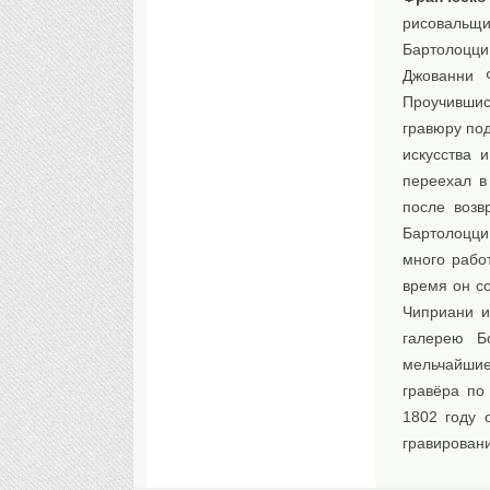
рисовальщи
Бартолоцци
Джованни 
Проучившис
гравюру по
искусства 
переехал в
после возв
Бартолоцци
много рабо
время он с
Чиприани и
галерею Б
мельчайшие
гравёра по
1802 году 
гравировани