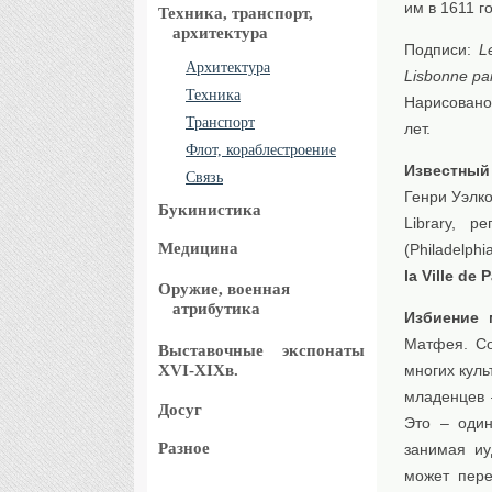
им в 1611 г
Техника, транспорт,
архитектура
Подписи:
L
Архитектура
Lisbonne par
Техника
Нарисовано
Транспорт
лет.
Флот, кораблестроение
Известный
Связь
Генри Уэлк
Букинистика
Library, р
Медицина
(Philadelph
la Ville de P
Оружие, военная
атрибутика
Избиение 
Матфея. Со
Выставочные
экспонаты
XVI-XIXв.
многих куль
младенцев 
Досуг
Это – один
Разное
занимая иу
может пере