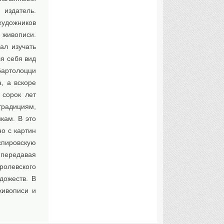
 издатель.
удожников
живописи.
ал изучать
я себя вид
Бартолоцци
, а вскоре
 сорок лет
традициям,
кам. В это
о с картин
спировскую
передавая
ролевского
дожеств. В
живописи и