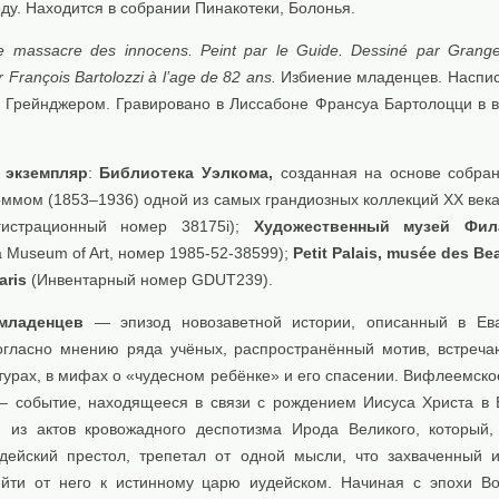
оду. Находится в собрании Пинакотеки, Болонья.
e massacre des innocens. Peint par le Guide. Dessiné par Grang
 François Bartolozzi à l’age de 82 ans.
Избиение младенцев. Наспис
 Грейнджером. Гравировано в Лиссабоне Франсуа Бартолоцци в в
 экземпляр
:
Библиотека Уэлкома,
созданная на основе собра
оммом (1853–1936) одной из самых грандиозных коллекций ХХ века
егистрационный номер 38175i);
Художественный музей Фил
ia Museum of Art, номер 1985-52-38599);
Petit Palais, musée des Be
aris
(Инвентарный номер GDUT239).
младенцев
— эпизод новозаветной истории, описанный в Ева
гласно мнению ряда учёных, распространённый мотив, встреч
турах, в мифах о «чудесном ребёнке» и его спасении. Вифлеемско
– событие, находящееся в связи с рождением Иисуса Христа в
 из актов кровожадного деспотизма Ирода Великого, который,
дейский престол, трепетал от одной мысли, что захваченный 
йти от него к истинному царю иудейском. Начиная с эпохи В