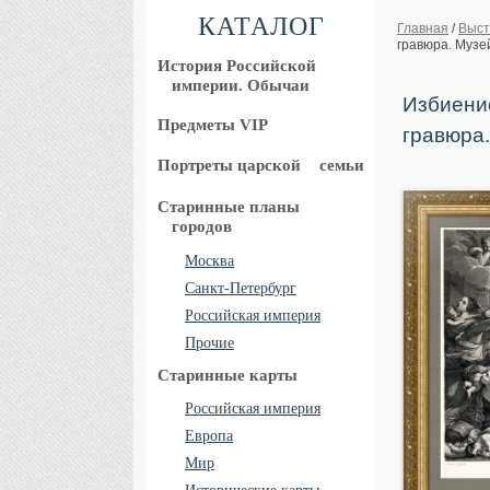
КАТАЛОГ
Главная
/
Выст
гравюра. Музе
История Российской
империи. Обычаи
Избиение
Предметы VIP
гравюра
Портреты царской
семьи
Старинные планы
городов
Москва
Санкт-Петербург
Российская империя
Прочие
Старинные карты
Российская империя
Европа
Мир