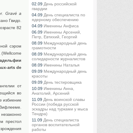
02.09
День российской
гвардии
er. Gravé a
04.09
День специалиста по
ядерному обеспечению
ано Гвидо.
04.09
Именины Анфиса
озрасте 82
06.09
Именины Арсений,
Петр, Евтихий, Георгий
08.09
Международный день
нной сэром
грамотности
 (Wellcome
08.09
Международный день
солидарности журналистов
адельфии
08.09
Именины Наталья
aux-arts de
09.09
Международный день
красоты
09.09
День тестировщика
нгелии от
10.09
Именины Анна,
ающийся во
Анатолий, Арсений
11.09
День воинской славы
е избиение
России (победа русской
 Вифлееме.
эскадры над турками у мыса
Тендра)
 незаконно
11.09
День специалиста
им престол
органов воспитательной
озрождения
работы