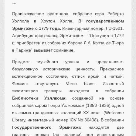
…
Транспорт
Происхождение оригинала: собрание сэра Роберта
Флот, кораблестроение
Уолпола в Хоутон Холле.
В государственном
Связь
Эрмитаже с 1779 года.
Инвентарный номер: ГЭ-1601.
Букинистика
Атрибуция провенанса Эрмитажем – “Поступил в 1772
Медицина
г.; приобретен из собрания барона Л.А. Кроза де Тьера
в Париже” вызывает сомнение.
Оружие, военная
атрибутика
Предмет музейного уровня и представляет
Выставочные
экспонаты XVI-XIXв.
безусловную историческую ценность. Прекрасное
Досуг
коллекционное состояние, оттиск яркий и четкий.
Разное
Фоксинг отсутствует. Verso blanc. Известный
экземпляров гравюры находятся в собрании
Библиотеки Уэллкома
, созданной на основе
собранной сэром Генри Уэлкоммом (1853–1936) одной
из самых грандиозных коллекций ХХ века (Wellcome
Library, инвентарный номер ICV No 36408). В собрании
Государственного Эрмитажа
находятся две
гравюры: первая (до подписи) под инвентарным