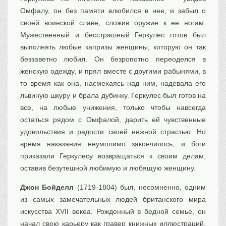
Омфалу, он без памяти влюбился в нее, и забыл о
своей воинской славе, сложив оружие к ее ногам.
Мужественный и бесстрашный Геркулес готов был
выполнять любые капризы женщины, которую он так
беззаветно любил. Он безропотно переоделся в
женскую одежду, и прял вместе с другими рабынями, в
то время как она, насмехаясь над ним, надевала его
львиную шкуру и брала дубинку. Геркулес был готов на
все, на любые унижения, только чтобы навсегда
остаться рядом с Омфалой, дарить ей чувственные
удовольствия и радости своей нежной страстью. Но
время наказания неумолимо закончилось, и боги
приказали Геркулесу возвращаться к своим делам,
оставив безутешной любимую и любящую женщину.
Джон Бойделл
(1719-1804) был, несомненно, одним
из самых замечательных людей британского мира
искусства XVII векеa. Рожденный в бедной семье, он
начал свою карьеру как гравер книжных иллюстраций.