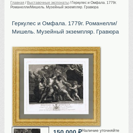
Главная
/
Выставочные экспонаты
/
Геркулес и Омфала. 1779г.
Романелли/Мишель. Музейный экземпляр. Гравюра
История Российской
империи. Обычаи
Предметы VIP
Геркулес и Омфала. 1779г. Романелли/
Мишель. Музейный экземпляр. Гравюра
Портреты царской
семьи
Старинные планы
городов
Москва
Санкт-Петербург
Российская империя
Прочие
Старинные карты
Российская империя
Европа
Мир
Исторические карты
Виды городов
Наличие уточняйте
Москва
150 000
₽