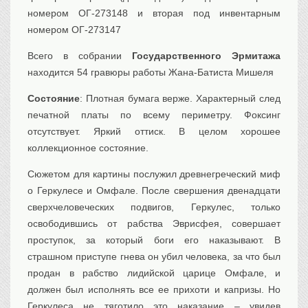
номером ОГ-273148 и вторая под инвентарным
номером ОГ-273147
Всего в собрании
Государственного Эрмитажа
находится 54 гравюры работы Жана-Батиста Мишеля
Состояние
: Плотная бумага верже. Характерный след
печатной платы по всему периметру. Фоксинг
отсутствует. Яркий оттиск. В целом хорошее
коллекционное состояние.
Сюжетом для картины послужил древнегреческий миф
о Геркулесе и Омфале. После свершения двенадцати
сверхчеловеческих подвигов, Геркулес, только
освободившись от рабства Эврисфея, совершает
проступок, за который боги его наказывают. В
страшном приступе гнева он убил человека, за что был
продан в рабство лидийской царице Омфале, и
должен был исполнять все ее прихоти и капризы. Но
Геркулеса не тяготило это наказание – увидев