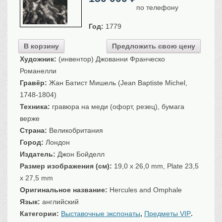
по телефону
Санкт-Петербург
Российская империя
Год:
1779
Прочие
В корзину
Предложить свою цену
Севастополь, Крым
Художник:
(инвентор) Джованни Франческо
Ценные бумаги
Романелли
История моды.
Униформа
Гравёр:
Жан Батист Мишель (Jean Baptiste Michel,
1748-1804)
Гражданская мода
Техника:
гравюра на меди (офорт, резец), бумага
Униформа
верже
Охота. Флора. Фауна
Страна:
Великобритания
Фауна
Город:
Лондон
Флора
Издатель:
Джон Бойделл
Охота
Размер изображения (см):
19,0 x 26,0 mm, Plate 23,5
Рыбы, рыбалка
x 27,5 mm
Оригинальное название:
Hercules and Omphale
Техника, транспорт,
архитектура
Язык:
английский
Архитектура
Категории:
Выставочные экспонаты
,
Предметы VIP
.
Техника