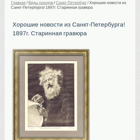
Главная
/
Виды городов
/
Санкт-Петербург
/
Хорошие новости из
Санкт-Петербурга! 1897г. Старинная гравюра
История Российской
империи. Обычаи
Предметы VIP
Хорошие новости из Санкт-Петербурга!
1897г. Старинная гравюра
Портреты царской
семьи
Старинные планы
городов
Москва
Санкт-Петербург
Российская империя
Прочие
Старинные карты
Российская империя
Европа
Мир
Исторические карты
Виды городов
Москва