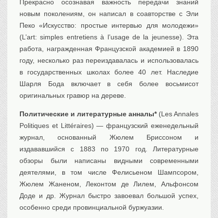
Прекрасно осознавая важность передачи знаний
новым поколениям, он написал в соавторстве с Эли
Пеко «Искусство: простые интервью для молодежи»
(L’art: simples entretiens à l’usage de la jeunesse). Эта
работа, награжденная Французской академией в 1890
году, несколько раз переиздавалась и использовалась
в государственных школах более 40 лет. Наследие
Шарля Бода включает в себя более восьмисот
оригинальных гравюр на дереве.
Политические и литературные анналы*
(Les Annales
Politiques et Littéraires) — французский еженедельный
журнал, основанный Жюлем Бриссоном и
издававшийся с 1883 по 1970 год. Литературные
обзоры были написаны видными современными
деятелями, в том числе Фелисьеном Шампсором,
Жюлем Жаненом, Леконтом де Лилем, Альфонсом
Доде и др. Журнал быстро завоевал большой успех,
особенно среди провинциальной буржуазии.