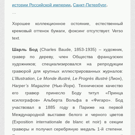
истории Российской империи
,
Санкт-Петербург
.
Транспорт
…
Флот, кораблестроение
Связь
Хорошее коллекционное остояние, естественный
Букинистика
кремовый оттенок бумаги, фоксинг отсутствует. Verso
text.
Медицина
Шарль Бод
(Charles Baude, 1853-1935) – художник,
Оружие, военная
атрибутика
гравер по дереву, член Общества французских
Выставочные
экспонаты XVI-XIXв.
художников; специализировался на репродукции
гравюрой для крупных иллюстрированных журналов:
Досуг
L’Illustration
,
Le Monde illustré, Le Progrès illustré
(Лион),
Разное
Harper’s Magazine
(Нью-Йорк). Техническое качество
его гравюр принесло Боду титул «Принца
ксилографов» Альберта Вольфа в «Фигаро». Бод
участвовал в 1885 году в Париже на первой
Международной выставке белого и черного цветов
(Exposition internationale de blanc et noir) в секции
гравюры и получил серебряную медаль 1-й степени.