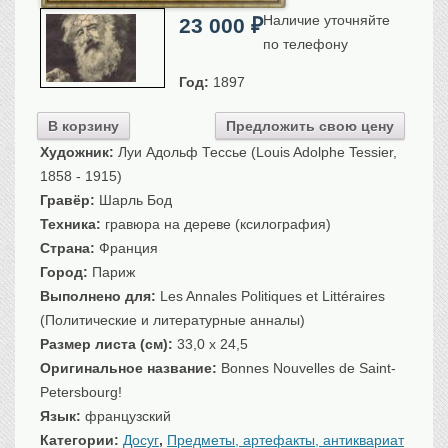
Санкт-Петербург
Наличие уточняйте
23 000
₽
Российская империя
по телефону
Прочие
Год:
1897
Севастополь, Крым
В корзину
Предложить свою цену
Ценные бумаги
Художник:
Луи Адольф Тессье (Louis Adolphe Tessier,
История моды.
Униформа
1858 - 1915)
Гражданская мода
Гравёр:
Шарль Бод
Униформа
Техника:
гравюра на дереве (ксилография)
Страна:
Франция
Охота. Флора. Фауна
Город:
Париж
Фауна
Выполнено для:
Les Annales Politiques et Littéraires
Флора
(Политические и литературные анналы)
Охота
Размер листа (см):
33,0 x 24,5
Рыбы, рыбалка
Оригинальное название:
Bonnes Nouvelles de Saint-
Техника, транспорт,
архитектура
Petersbourg!
Язык:
французский
Архитектура
Категории:
Досуг
,
Предметы, артефакты, антиквариат
Техника