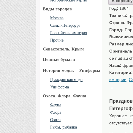
Исторические карты
В корзину
Год:
1864
Виды городов
Техника:
гр
Москва
Страна:
Фр
Санкт-Петербург
Город:
Пар
Российская империя
Выполнено
Прочие
Размер лис
Севастополь, Крым
Оригиналь
de nuit au c
Ценные бумаги
Язык:
фран
История моды.
Униформа
Категории
империи
,
С
Гражданская мода
…
Униформа
Охота. Флора. Фауна
Празднов
Фауна
Петергоф
Флора
Хорошее ко
Охота
отсутствует.
Рыбы, рыбалка