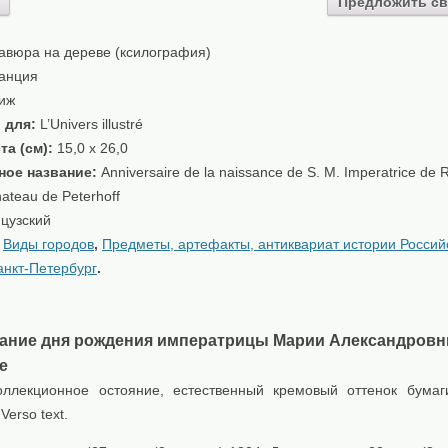
Предложить св
авюра на дереве (ксилография)
анция
иж
 для:
L’Univers illustré
та (см):
15,0 x 26,0
ное название:
Anniversaire de la naissance de S. M. Imperatrice de 
hateau de Peterhoff
цузский
:
Виды городов
,
Предметы, артефакты, антиквариат истории Россий
анкт-Петербург
.
ание дня рождения императрицы Марии Александровн
е
ллекционное остояние, естественный кремовый оттенок бумаг
 Verso text.