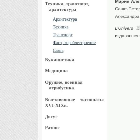
Мария Але
Техника, транспорт,
Санкт-Пете
архитектура
Александра 
Архитектура
Техника
L’Univers ill
Транспорт
издававшее
Флот, кораблестроение
Связь
Букинистика
Медицина
Оружие, военная
атрибутика
Выставочные
экспонаты
XVI-XIXв.
Досуг
Разное