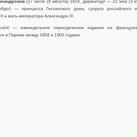
ксандровна
(27 июля (8 августа) 1824, Дармштадт — 22 мая (3 и
рбург) — принцесса Гессенского дома, супруга российского 
II и мать императора Александра III.
ustré
— еженедельное периодическое издание на французск
ся в Париже между 1858 и 1900 годами.