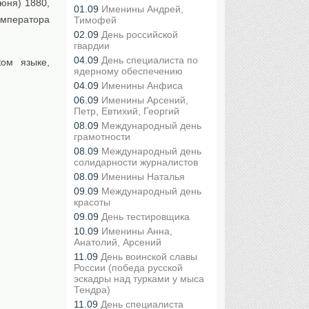
юня) 1880,
01.09
Именины Андрей,
императора
Тимофей
02.09
День российской
гвардии
04.09
День специалиста по
ом языке,
ядерному обеспечению
04.09
Именины Анфиса
06.09
Именины Арсений,
Петр, Евтихий, Георгий
08.09
Международный день
грамотности
08.09
Международный день
солидарности журналистов
08.09
Именины Наталья
09.09
Международный день
красоты
09.09
День тестировщика
10.09
Именины Анна,
Анатолий, Арсений
11.09
День воинской славы
России (победа русской
эскадры над турками у мыса
Тендра)
11.09
День специалиста