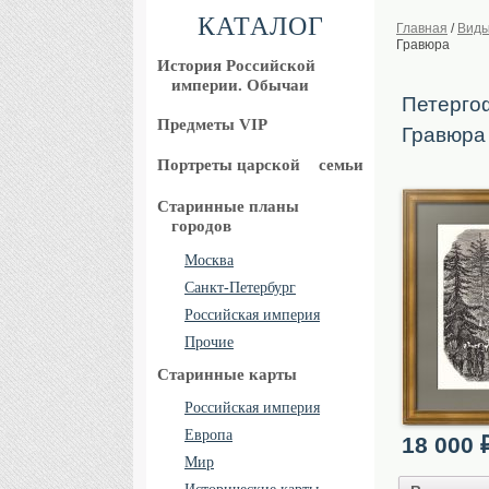
КАТАЛОГ
Главная
/
Виды
Гравюра
История Российской
империи. Обычаи
Петерго
Предметы VIP
Гравюра
Портреты царской
семьи
Старинные планы
городов
Москва
Санкт-Петербург
Российская империя
Прочие
Старинные карты
Российская империя
Европа
18 000
Мир