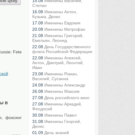
ою цену
15.08
Именины Василий,
Степан
16.08
Именины Антон,
Кузьма, Денис
17.08
Именины Евдокия
20.08
Именины Митрофан
21.08
Именины Григорий,
Емельян, Леонид
22.08
День Государственного
флага Российской Федерации
Russie: Fete
22.08
Именины Алексей,
Антон, Дмитрий, Леонтий,
Иван
ской
23.08
Именины Роман,
Василий, Сусанна
24.08
Именины Александр
26.08
Именины Максим
27.08
День российского кино
ы в
27.08
Именины Аркадий,
Феодосий
30.08
Именины Павел
и, фоксинг
31.08
Именины Георгий,
Денис
01.09
День знаний