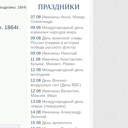
ПРАЗДНИКИ
ндровны. 1864г.
07.08
Именины Анна, Макар,
Олимпиада
 1864г.
09.08
Международный день
коренных народов мира
09.08
День воинской славы
России (первая в истории
победа русского флота)
09.08
Именины Николай
11.08
Именины Константин,
Кузьма, Михаил, Роман
12.08
Международный день
молодежи
12.08
День Военно-
воздушных сил (День ВВС)
12.08
Именины Валентин,
Максим, Иван
13.08
Международный день
левши (леворуких)
14.08
Именины Александр,
Леонтий
15.08
День археолога