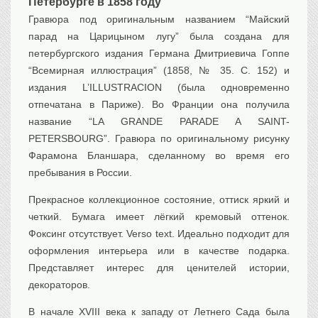
Петербурге в 1858 году
Транспорт
Гравюра под оригинальным названием “Майский
Флот, кораблестроение
парад на Царицыном лугу” была создана для
Связь
петербургского издания Германа Дмитриевича Гоппе
Букинистика
“Всемирная иллюстрация” (1858, № 35. С. 152) и
издания L’ILLUSTRACION (была одновременно
Медицина
отпечатана в Париже). Во Франции она получила
Оружие, военная
атрибутика
название “LA GRANDE PARADE A SAINT-
PETERSBOURG”. Гравюра по оригинальному рисунку
Выставочные
экспонаты XVI-XIXв.
Фарамона Бланшара, сделанному во время его
Досуг
пребывания в России.
Разное
Прекрасное коллекционное состояние, оттиск яркий и
четкий. Бумага имеет лёгкий кремовый оттенок.
Фоксинг отсутствует. Verso text. Идеально подходит для
оформления интерьера или в качестве подарка.
Представляет интерес для ценителей истории,
декораторов.
В начале XVIII века к западу от Летнего Сада была