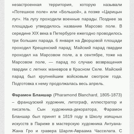
незастроенная территория, которую называли
«Потешное поле» или «Большой», а позже «Царицын
луг». На лугу проходили военные парады. Позднее за
площадью утвердилось название Марсово поле. В
середине XIX века в Петербурге ежегодно проводилось
три больших парада. 6 января на Дворцовой площади
проходил Крещенский парад; Майский парад гвардии
проходил на Марсовом поле, а в сентябре, тоже на
Марсовом поле, — парад по случаю возвращения
гвардии с летних маневров в Красном Селе. Майский
парад был крупнейшим войсковым смотром года.
Подготовка к нему продолжалась весь апрель.
Фарамон Бланшар
(Pharamond Blanchard, 1805-1873)
– французский художник, литограф, иллюстратор и
писатель. Сын художника-декоратора, Фарамон
Бланшар был принят в 1819 году в Школу изящных
искусств в Париже в мастерскую художника Антуана-
Жана Гро и гравера Шарля-Авраама Часселата. С