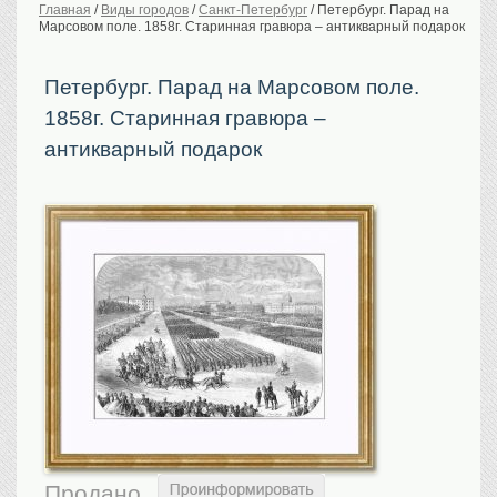
Главная
/
Виды городов
/
Санкт-Петербург
/
Петербург. Парад на
Марсовом поле. 1858г. Старинная гравюра – антикварный подарок
История Российской
империи. Обычаи
Предметы VIP
Петербург. Парад на Марсовом поле.
1858г. Старинная гравюра –
Портреты царской
семьи
антикварный подарок
Старинные планы
городов
Москва
Санкт-Петербург
Российская империя
Прочие
Старинные карты
Российская империя
Европа
Мир
Исторические карты
Виды городов
Продано
Москва