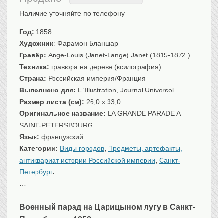
Санкт-Петербург
Наличие уточняйте по телефону
Российская империя
Год:
1858
Прочие
Художник:
Фарамон Бланшар
Севастополь, Крым
Гравёр:
Ange-Louis (Janet-Lange) Janet (1815-1872 )
Ценные бумаги
Техника:
гравюра на дереве (ксилография)
Страна:
Российская империя/Франция
История моды.
Униформа
Выполнено для:
L 'Illustration, Journal Universel
Гражданская мода
Размер листа (см):
26,0 x 33,0
Униформа
Оригинальное название:
LA GRANDE PARADE A
Охота. Флора. Фауна
SAINT-PETERSBOURG
Фауна
Язык:
французский
Категории:
Флора
Виды городов
,
Предметы, артефакты,
антиквариат истории Российской империи
,
Санкт-
Охота
Петербург
.
Рыбы, рыбалка
…
Техника, транспорт,
архитектура
Архитектура
Военный парад на Царицыном лугу в Санкт-
Техника