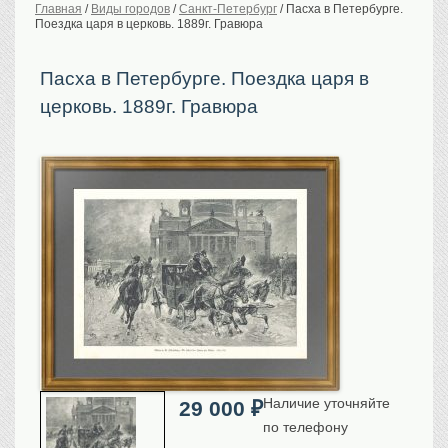
Главная
/
Виды городов
/
Санкт-Петербург
/
Пасха в Петербурге.
Поездка царя в церковь. 1889г. Гравюра
История Российской
империи. Обычаи
Предметы VIP
Пасха в Петербурге. Поездка царя в
церковь. 1889г. Гравюра
Портреты царской
семьи
Старинные планы
городов
Москва
Санкт-Петербург
Российская империя
Прочие
Старинные карты
Российская империя
Европа
Мир
Исторические карты
Наличие уточняйте
29 000
₽
Виды городов
по телефону
Москва