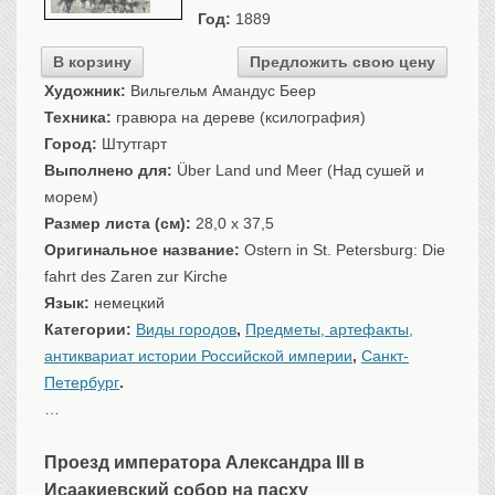
Год:
1889
Санкт-Петербург
Российская империя
В корзину
Предложить свою цену
Прочие
Художник:
Вильгельм Амандус Беер
Севастополь, Крым
Техника:
гравюра на дереве (ксилография)
Ценные бумаги
Город:
Штутгарт
Выполнено для:
Über Land und Meer (Над сушей и
История моды.
Униформа
морем)
Гражданская мода
Размер листа (см):
28,0 x 37,5
Униформа
Оригинальное название:
Ostern in St. Petersburg: Die
fahrt des Zaren zur Kirche
Охота. Флора. Фауна
Язык:
немецкий
Фауна
Категории:
Виды городов
,
Предметы, артефакты,
Флора
антиквариат истории Российской империи
,
Санкт-
Охота
Петербург
.
Рыбы, рыбалка
…
Техника, транспорт,
архитектура
Проезд императора Александра III в
Архитектура
Исаакиевский собор на пасху
Техника