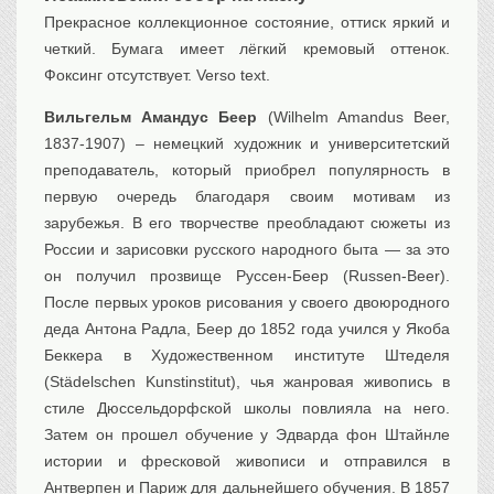
Прекрасное коллекционное состояние, оттиск яркий и
Транспорт
четкий. Бумага имеет лёгкий кремовый оттенок.
Флот, кораблестроение
Фоксинг отсутствует. Verso text.
Связь
Букинистика
Вильгельм Амандус Беер
(Wilhelm Amandus Beer,
1837-1907) – немецкий художник и университетский
Медицина
преподаватель, который приобрел популярность в
Оружие, военная
атрибутика
первую очередь благодаря своим мотивам из
зарубежья. В его творчестве преобладают сюжеты из
Выставочные
экспонаты XVI-XIXв.
России и зарисовки русского народного быта — за это
Досуг
он получил прозвище Руссен-Беер (Russen-Beer).
Разное
После первых уроков рисования у своего двоюродного
деда Антона Радла, Беер до 1852 года учился у Якоба
Беккера в Художественном институте Штеделя
(Städelschen Kunstinstitut), чья жанровая живопись в
стиле Дюссельдорфской школы повлияла на него.
Затем он прошел обучение у Эдварда фон Штайнле
истории и фресковой живописи и отправился в
Антверпен и Париж для дальнейшего обучения. В 1857