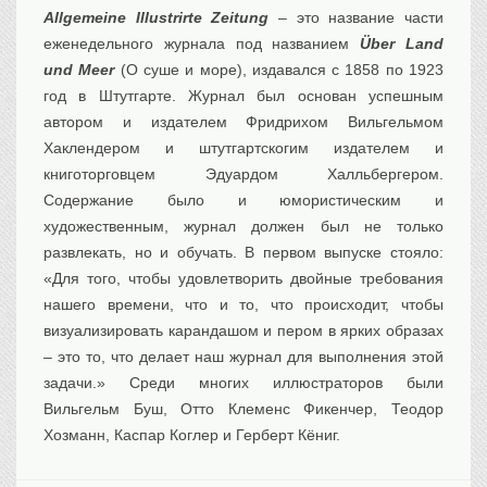
Allgemeine Illustrirte Zeitung
– это название части
еженедельного журнала под названием
Über Land
und Meer
(О суше и море), издавался с 1858 по 1923
год в Штутгарте. Журнал был основан успешным
автором и издателем Фридрихом Вильгельмом
Хаклендером и штутгартскогим издателем и
книготорговцем Эдуардом Халльбергером.
Содержание было и юмористическим и
художественным, журнал должен был не только
развлекать, но и обучать. В первом выпуске стояло:
«Для того, чтобы удовлетворить двойные требования
нашего времени, что и то, что происходит, чтобы
визуализировать карандашом и пером в ярких образах
– это то, что делает наш журнал для выполнения этой
задачи.» Среди многих иллюстраторов были
Вильгельм Буш, Отто Клеменс Фикенчер, Теодор
Хозманн, Каспар Коглер и Герберт Кёниг.