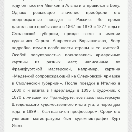
году он посетил Мюнхен и Альпы и отправился в Вену.
Однако решающее значение приобрели его
неоднократные поездки в Россию. Во время
длительного пребывания с 1867 по 1870 и 1877 годы в
Смоленской губернии, прежде всего в имении
художника Сергея Андреевича Барышникова, Беер
подробно изучал особенности страны и ее жителей.
Особой популярностью пользовались ярмарочные
картины из разных мест, написанные во
Франкфуртской мастерской, например, картина
«Медвежий сопровождающий на Следновской ярмарке
в Смоленской губернии». После поездки в Италию в
1880 г. и визита в Нидерланды в 1895 г. художник, с
1870 г. живший во Франкфурте, возглавил мастерскую
Штедельского художественного института, а через два
года, в 1899 г., был назначен профессором. Среди его
учеников магистратуры был художник-график Курт
Якель.