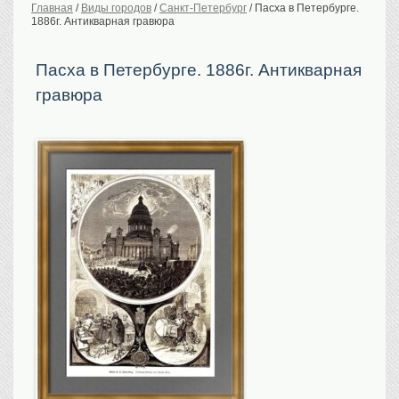
Главная
/
Виды городов
/
Санкт-Петербург
/
Пасха в Петербурге.
1886г. Антикварная гравюра
История Российской
империи. Обычаи
Предметы VIP
Пасха в Петербурге. 1886г. Антикварная
гравюра
Портреты царской
семьи
Старинные планы
городов
Москва
Санкт-Петербург
Российская империя
Прочие
Старинные карты
Российская империя
Европа
Мир
Исторические карты
Виды городов
Москва