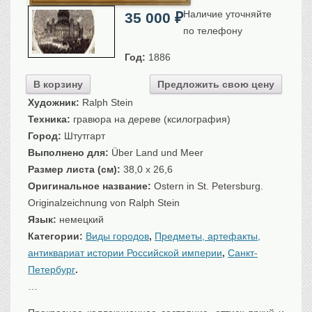
Санкт-Петербург
Наличие уточняйте
35 000
₽
Российская империя
по телефону
Прочие
Год:
1886
Севастополь, Крым
В корзину
Предложить свою цену
Ценные бумаги
Художник:
Ralph Stein
История моды.
Униформа
Техника:
гравюра на дереве (ксилография)
Город:
Штутгарт
Гражданская мода
Выполнено для:
Über Land und Meer
Униформа
Размер листа (см):
38,0 x 26,6
Охота. Флора. Фауна
Оригинальное название:
Ostern in St. Petersburg.
Фауна
Originalzeichnung von Ralph Stein
Флора
Язык:
немецкий
Охота
Категории:
Виды городов
,
Предметы, артефакты,
Рыбы, рыбалка
антиквариат истории Российской империи
,
Санкт-
Техника, транспорт,
архитектура
Петербург
.
…
Архитектура
Техника