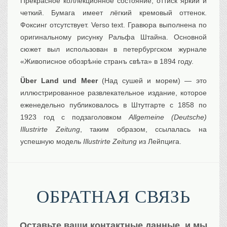
Прекрасное коллекционное состояние, оттиск яркий и
Транспорт
четкий. Бумага имеет лёгкий кремовый оттенок.
Флот, кораблестроение
Фоксинг отсутствует. Verso text. Гравюра выполнена по
Связь
оригинальному рисунку Ральфа Штайна. Основной
сюжет выл использован в петербургском журнале
Букинистика
«Живописное обозрѣнiе странъ свѣта» в 1894 году.
Медицина
Über Land und Meer
(Над сушей и морем) — это
Оружие, военная
атрибутика
иллюстрированное развлекательное издание, которое
Выставочные
экспонаты XVI-XIXв.
еженедельно публиковалось в Штутгарте с 1858 по
1923 год с подзаголовком
Allgemeine (Deutsche)
Досуг
Illustrirte Zeitung
, таким образом, ссылалась на
Разное
успешную модель
Illustrirte Zeitung
из Лейпцига.
ОБРАТНАЯ СВЯЗЬ
Оставьте ваши контактные данные, и мы