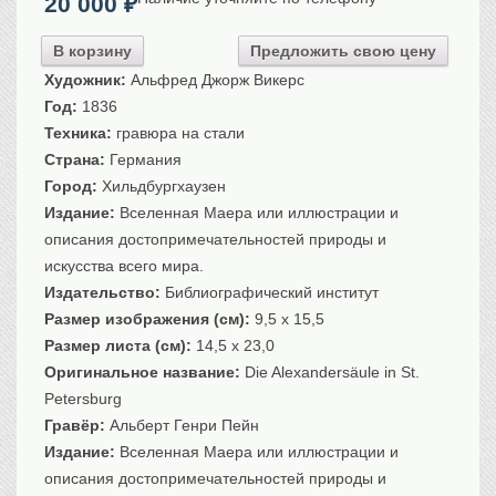
20 000
₽
Санкт-Петербург
Российская империя
В корзину
Предложить свою цену
Прочие
Художник:
Альфрeд Джорж Викерс
Год:
1836
Севастополь, Крым
Техника:
гравюра на стали
Ценные бумаги
Страна:
Германия
История моды.
Униформа
Город:
Хильдбургхаузен
Издание:
Вселенная Маера или иллюстрации и
Гражданская мода
описания достопримечательностей природы и
Униформа
искусства всего мира.
Охота. Флора. Фауна
Издательство:
Библиографический институт
Фауна
Размер изображения (см):
9,5 x 15,5
Флора
Размер листа (см):
14,5 x 23,0
Охота
Оригинальное название:
Die Alexandersäule in St.
Рыбы, рыбалка
Petersburg
Гравёр:
Альберт Генри Пейн
Техника, транспорт,
архитектура
Издание:
Вселенная Маера или иллюстрации и
Архитектура
описания достопримечательностей природы и
Техника