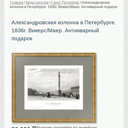
Главная
/
Виды городов
/
Санкт-Петербург
/
Александровская
колонна в Петербурге. 1836г. Викерс/Маер. Антикварный подарок
История Российской
империи. Обычаи
Предметы VIP
Александровская колонна в Петербурге.
1836г. Викерс/Маер. Антикварный
Портреты царской
семьи
подарок
Старинные планы
городов
Москва
Санкт-Петербург
Российская империя
Прочие
Старинные карты
Российская империя
Европа
Мир
Исторические карты
Виды городов
Москва
Наличие уточняйте по телефону