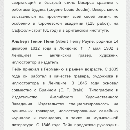
сверкающий и быстрый стиль Викерса сравним с
работами Будина (Eugène Louis Boudin). Викерс много
выставлялся на протяжении всей своей жизни, но
особенно в Королевской академии (125 работ), на
Саффолк-стрит (81 год) и в Британском институте.
Альберт Генри Пейн
(Albert Henry Payne, родился 14
декабря 1812 года в Лондоне; † 7 мая 1902 в
Лейпциге) — английский гравер, художник,
иллюстратор и издатель.
Пейн приехал в Германию в раннем возрасте. С 1839
года он работал в качестве гравера, художника и
иллюстратора в Лейпциге. В 1845 году основал
совместно с Брайном (Е. Т. Brain) Типографию и
Издательство Английского Художественного
Заведения. Издательство специализировалось на
одиночных гравюрах, иллюстрированных семейных
журналах и календарях, а также на музыкальной
литературе. С 1846 года Пейн продолжал руководить