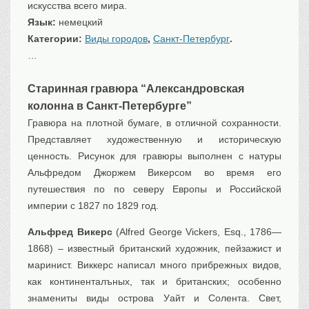
искусства всего мира.
Транспорт
Язык:
немецкий
Флот, кораблестроение
Категории:
Виды городов
,
Санкт-Петербург
.
Связь
…
Букинистика
Старинная гравюра “Александровская
Медицина
колонна в Санкт-Петербурге”
Оружие, военная
атрибутика
Гравюра на плотной бумаге, в отличной сохранности.
Представляет художественную и историческую
Выставочные
экспонаты XVI-XIXв.
ценность. Рисунок для гравюры выполнен с натуры
Досуг
Альфрeдом Джоржем Викерсом во время его
Разное
путешествия по по северу Европы и Российской
империи с 1827 по 1829 год.
Альфред Викерс
(Alfred George Vickers, Esq., 1786—
1868) – известный британский художник, пейзажист и
маринист. Виккерс написал много прибрежных видов,
как континенталъных, так и британских; особенно
знамениты виды острова Уайт и Солента. Свет,