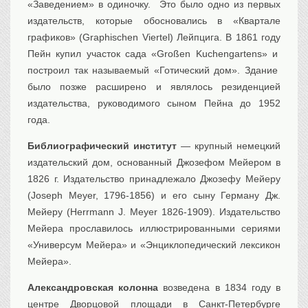
«Заведением» в одиночку. Это было одно из первых
издательств, которые обосновались в «Квартале
графиков» (Graphischen Viertel) Лейпцига. В 1861 году
Пейн купил участок сада «Großen Kuchengartens» и
построил так называемый «Готический дом». Здание
было позже расширено и являлось резиденцией
издательства, руководимого сыном Пейна до 1952
года.
Библиографический институт
— крупный немецкий
издательский дом, основанный Джозефом Мейером в
1826 г. Издательство принадлежало Джозефу Мейеру
(Joseph Meyer, 1796-1856) и его сыну Герману Дж.
Мейеру (Herrmann J. Meyer 1826-1909). Издательство
Мейера прославилось иллюстрированными сериями
«Универсум Мейера» и «Энциклопедический лексикон
Мейера».
Александровская колонна
возведена в 1834 году в
центре Дворцовой площади в Санкт-Петербурге