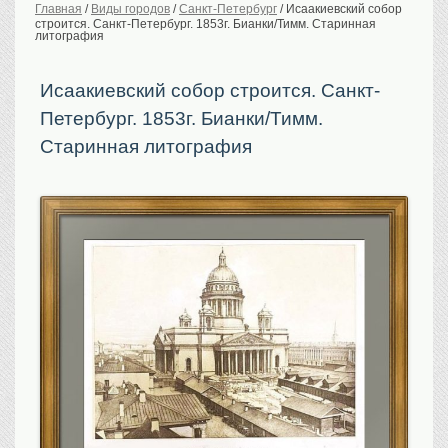
Главная
/
Виды городов
/
Санкт-Петербург
/
Исаакиевский собор
строится. Санкт-Петербург. 1853г. Бианки/Тимм. Старинная
История Российской
империи. Обычаи
литография
Предметы VIP
Исаакиевский собор строится. Санкт-
Портреты царской
семьи
Петербург. 1853г. Бианки/Тимм.
Старинные планы
городов
Старинная литография
Москва
Санкт-Петербург
Российская империя
Прочие
Старинные карты
Российская империя
Европа
Мир
Исторические карты
Виды городов
Москва