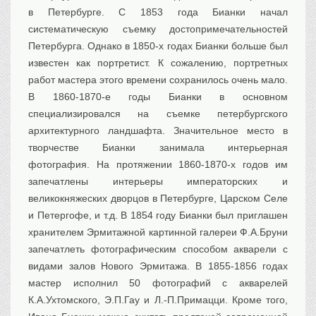
в Петербурге. С 1853 года Бианки начал
систематическую съемку достопримечательностей
Петербурга. Однако в 1850-х годах Бианки больше был
известен как портретист. К сожалению, портретных
работ мастера этого времени сохранилось очень мало.
В 1860-1870-е годы Бианки в основном
специализировался на съемке петербургского
архитектурного ландшафта. Значительное место в
творчестве Бианки занимала интерьерная
фотография. На протяжении 1860-1870-х годов им
запечатлены интерьеры императорских и
великокняжеских дворцов в Петербурге, Царском Селе
и Петергофе, и т.д. В 1854 году Бианки был приглашен
хранителем Эрмитажной картинной галереи Ф.А.Бруни
запечатлеть фотографическим способом акварели с
видами залов Нового Эрмитажа. В 1855-1856 годах
мастер исполнил 50 фотографий с акварелей
К.А.Ухтомского, Э.П.Гау и Л.-П.Примацци. Кроме того,