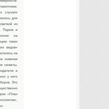
хмерности.
памятники.
х случаях
лалось для
светкой из
г, Париж и
ционом на
кцию таких
ких видов»
чатались на
на новинки
ые сюжеты,
издателя и
нно у него
боров. Это
мущественно
ерии «План
оспектов»,
ны.