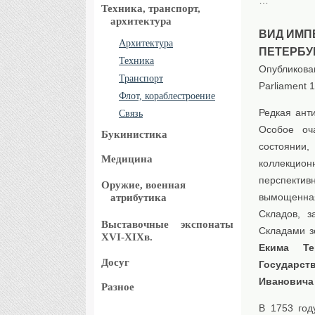
Техника, транспорт,
архитектура
ВИД ИМП
Архитектура
ПЕТЕРБУ
Техника
Oпубликован
Транспорт
Parliament 
Флот, кораблестроение
Редкая анти
Связь
Особое оч
Букинистика
состоянии,
Медицина
коллекцион
перспекти
Оружие, военная
вымощенная
атрибутика
Складов, з
Выставочные
экспонаты
Складами з
XVI-XIXв.
Екима Те
Досуг
Государст
Ивановича
Разное
В 1753 год