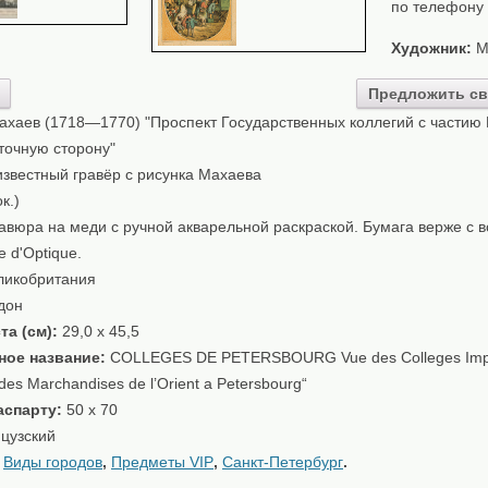
по телефону
Художник:
М
Предложить св
ахаев (1718—1770) "Проспект Государственных коллегий с частию 
точную сторону"
звестный гравёр c рисунка Махаeва
к.)
авюра на меди с ручной акварельной раскраской. Бумага верже с 
e d'Optique.
икобритания
дон
та (см):
29,0 x 45,5
ное название:
COLLEGES DE PETERSBOURG Vue des Colleges Impe
des Marchandises de l’Orient a Petersbourg“
аспарту:
50 x 70
цузский
:
Виды городов
,
Предметы VIP
,
Санкт-Петербург
.