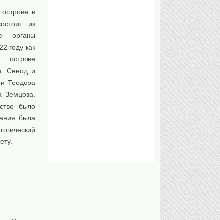
 острове в
остоит из
ие органы
22 году как
 острове
т, Сенод и
 и Теодора
а Земцова.
ьство было
дания была
гогический
ету.