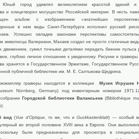
. Юный город удивлял великолепием красотой зданий и
тва и олицетворял могущество Российской империи. В честь пам
щен альбом с изображением «знатнейших перспектив»
денные в нем виды Санкт-Петербурга исполнил русский рисо
хаев. Успешно овладев законами перспективы самостоятел
ом живописца Валериани, Махаев создал не просто статичные виды
х движением, сумел точными деталями передать биение пульса 
вое, глубоко личное отношение к увиденному. Рисунки и гравюры 
ва хранятся в Государственном Эрмитаже, Государственном Русс
енной публичной библиотеке им. М. Е. Салтыкова-Щедрина.
экземпляр гравюры находится в коллекции
Музея Игрушек Н
gmuseum Nürnberg, Germany) под инвентарным номером 1971.
собрании
Городской библиотеки Валансьена
(Bibliothèque mu
).
й вид
(
Vue d’Optique
, то же, что и
Guckkastenblatt
) — особый в
улярный во второй половине XVIII века в Европе. Они выполнял
поскольку были предназначены для просмотра в специальн