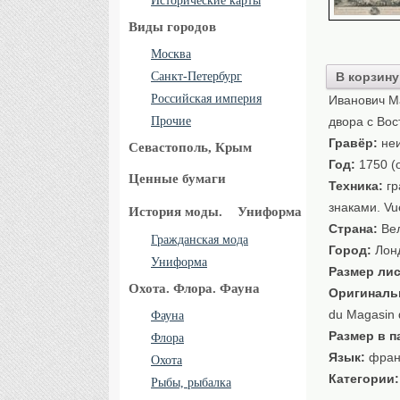
Исторические карты
Виды городов
Москва
Санкт-Петербург
В корзину
Российская империя
Иванович М
Прочие
двора с Вос
Гравёр:
неи
Севастополь, Крым
Год:
1750 (о
Ценные бумаги
Техника:
гр
знаками. Vu
История моды.
Униформа
Страна:
Вел
Гражданская мода
Город:
Лон
Униформа
Размер лис
Охота. Флора. Фауна
Оригиналь
du Magasin 
Фауна
Размер в п
Флора
Язык:
фран
Охота
Категории
Рыбы, рыбалка
…