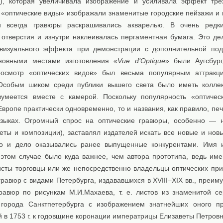
n), которая увеличивала изображение и усиливала эффект трё
 «оптические виды» изображали знаменитые городские пейзажи и 
и всегда гравюры раскрашивались акварелью. В очень редки
 отверстия и изнутри наклеивалась пергаментная бумага. Это де
изуального эффекта при демонстрации с дополнительной под
новными местами изготовления «
Vue d’Optique
» были Аугсбур
росмотр «оптических видов» был весьма популярным аттрак
Особым шиком среди публики вышего света было иметь колле
зумеется вместе с камерой. Поскольку популярность «оптичес
Европе практически одновременно, то и названия, как правило, пе
языках. Огромный спрос на оптические гравюры, особенно — 
еты и композиции), заставлял издателей искать все новые и нов
о и дело оказывались ранее выпущенные конкурентами. Имя 
 этом случае было куда важнее, чем автора прототипа, ведь име
исты торговцы или же непосредственно владельцы оптических при
гравюр с видами Петербурга, издававшихся в XVIII–XIX вв., преи
гравюр по рисункам М.И.Махаева, т. е. листов из знаменитой с
 города Санктпетербурга с изображением знатнейших оного пр
 в 1753 г. к годовщине коронации императрицы Елизаветы Петров