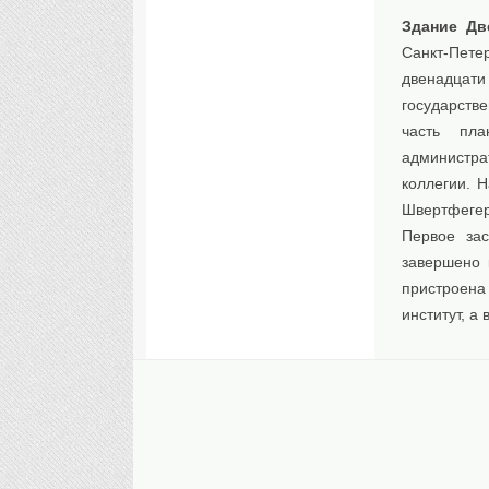
Здание Дв
Санкт-Пет
двенадца
государстве
часть пл
администра
коллегии. 
Швертфегер
Первое зас
завершено 
пристроена
институт, а