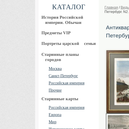
КАТАЛОГ
Главная
/
Виды
Петербург. N2.
История Российской
империи. Обычаи
Антиквар
Предметы VIP
Петербур
Портреты царской
семьи
Старинные планы
городов
Москва
Санкт-Петербург
Российская империя
Прочие
Старинные карты
Российская империя
Европа
Мир