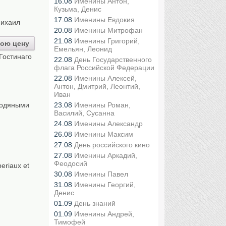
16.08
Именины Антон,
Кузьма, Денис
17.08
Именины Евдокия
ихаил
20.08
Именины Митрофан
21.08
Именины Григорий,
ою цену
Емельян, Леонид
Гостинаго
22.08
День Государственного
флага Российской Федерации
22.08
Именины Алексей,
Антон, Дмитрий, Леонтий,
Иван
водяными
23.08
Именины Роман,
Василий, Сусанна
24.08
Именины Александр
26.08
Именины Максим
27.08
День российского кино
27.08
Именины Аркадий,
Феодосий
riaux et
30.08
Именины Павел
31.08
Именины Георгий,
Денис
01.09
День знаний
01.09
Именины Андрей,
Тимофей