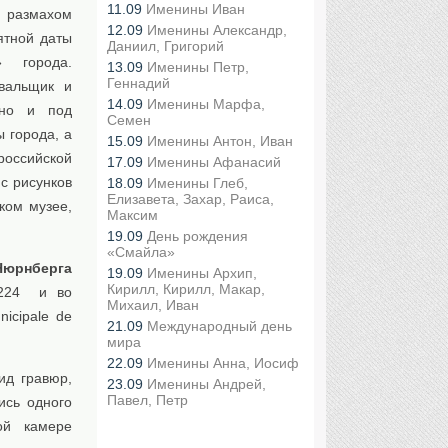
11.09
Именины Иван
 размахом
12.09
Именины Александр,
ятной даты
Даниил, Григорий
 города.
13.09
Именины Петр,
Геннадий
вальщик и
14.09
Именины Марфа,
ьно и под
Семен
 города, а
15.09
Именины Антон, Иван
российской
17.09
Именины Афанасий
с рисунков
18.09
Именины Глеб,
Елизавета, Захар, Раиса,
ком музее,
Максим
19.09
День рождения
«Смайла»
юрнберга
19.09
Именины Архип,
Кирилл, Кирилл, Макар,
1224 и во
Михаил, Иван
nicipale de
21.09
Международный день
мира
22.09
Именины Анна, Иосиф
ид гравюр,
23.09
Именины Андрей,
Павел, Петр
ись одного
ой камере