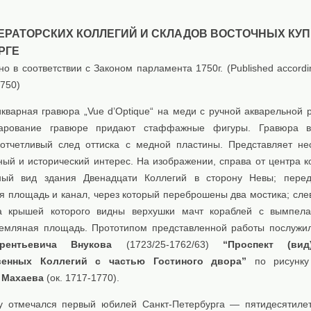
ЕРАТОРСКИХ КОЛЛЕГИЙ И СКЛАДОВ ВОСТОЧНЫХ КУП
РГЕ
o в соответствии с Законом парламента 1750г. (Published accordin
1750)
кварная гравюра „Vue d’Optique“ на меди с ручной акварельной р
арование гравюре придают стаффажные фигуры. Гравюрa 
 отчетливый след оттиска с медной пластины. Представляет н
ный и исторический интерес. На изображении, справа от центра к
вный вид здания Двенадцати Коллегий в сторону Невы; пере
 площадь и канал, через который переброшены два мостика; сле
а крышей которого видны верхушки мачт кораблей с вымпела
емляная площадь. Прототипом представленной работы послужи
рентьевича Внукова
(1723/25-1762/63)
“Проспект (вид
венных Коллегий с частью Гостиного двора”
по рисунк
 Махаева
(ок. 1717-1770).
у отмечался первый юбилей Санкт-Петербурга — пятидесятиле