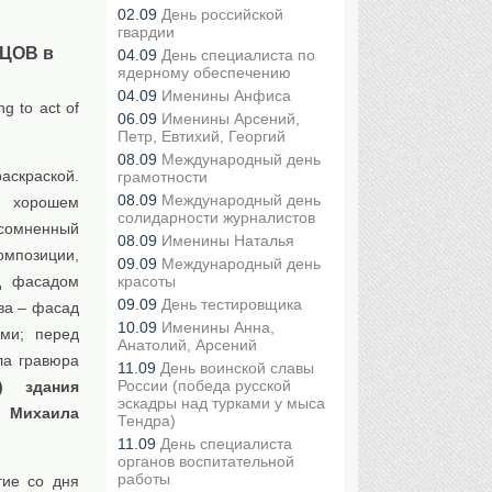
02.09
День российской
гвардии
ЦОВ в
04.09
День специалиста по
ядерному обеспечению
04.09
Именины Анфиса
g to act of
06.09
Именины Арсений,
Петр, Евтихий, Георгий
08.09
Международный день
аскраской.
грамотности
08.09
Международный день
в хорошем
солидарности журналистов
есомненный
08.09
Именины Наталья
омпозиции,
09.09
Международный день
д фасадом
красоты
09.09
День тестировщика
ва – фасад
10.09
Именины Анна,
ми; перед
Анатолий, Арсений
ла гравюра
11.09
День воинской славы
России (победа русской
) здания
эскадры над турками у мыса
у
Михаила
Тендра)
11.09
День специалиста
органов воспитательной
работы
тие со дня