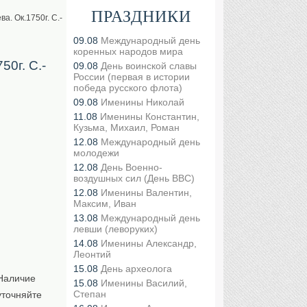
ПРАЗДНИКИ
а. Oк.1750г. С.-
09.08
Международный день
коренных народов мира
50г. С.-
09.08
День воинской славы
России (первая в истории
победа русского флота)
09.08
Именины Николай
11.08
Именины Константин,
Кузьма, Михаил, Роман
12.08
Международный день
молодежи
12.08
День Военно-
воздушных сил (День ВВС)
12.08
Именины Валентин,
Максим, Иван
13.08
Международный день
левши (леворуких)
14.08
Именины Александр,
Леонтий
15.08
День археолога
Наличие
15.08
Именины Василий,
Степан
уточняйте