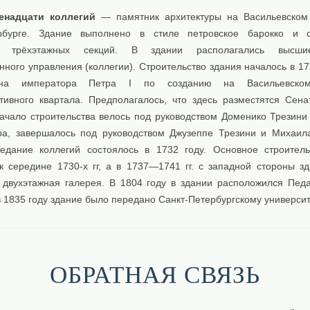
енадцати коллегий
— памятник архитектуры на Васильевском
ербурге. Здание выполнено в стиле петровское барокко и с
ти трёхэтажных секций. В здании располагались высш
нного управления (коллегии). Строительство здания началось в 17
ана императора Петра I по созданию на Васильевском
тивного квартала. Предполагалось, что здесь разместятся Сена
Начало строительства велось под руководством Доменико Трезини
а, завершалось под руководством Джузеппе Трезини и Михаил
едание коллегий состоялось в 1732 году. Основное строител
к середине 1730-х гг, а в 1737—1741 гг. с западной стороны з
 двухэтажная галерея. В 1804 году в здании расположился Педа
 в 1835 году здание было передано Санкт-Петербургскому университ
ОБРАТНАЯ СВЯЗЬ