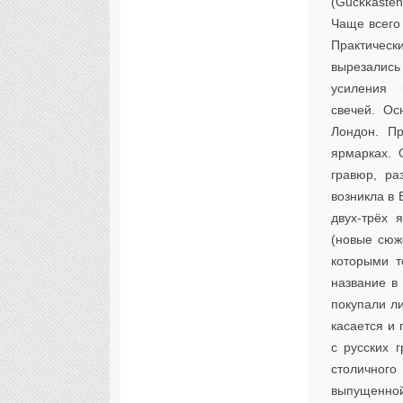
(Guckkaste
Чаще всего
Практическ
вырезались
усиления в
свечей. Ос
Лондон. П
ярмарках. 
гравюр, ра
возникла в 
двух-трёх 
(новые сюж
которыми т
название в
покупали л
касается и 
с русских 
столичного
выпущенной