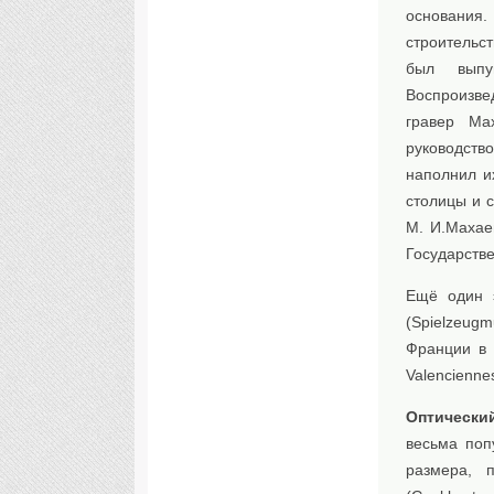
основания
строительс
был выпу
Воспроизве
гравер Ма
руководств
наполнил и
столицы и с
М. И.Махае
Государств
Ещё один 
(Spielzeu
Франции в 
Valenciennes
Оптически
весьма поп
размера, 