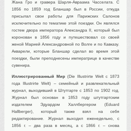
Жана Гро и гравера Шарля-Авраама Часселата. С
1856 по 1859 год Бланшар был в России, откуда
присылал свои работы для Парижских Салонов
исключительно по тематике этой поездки. Он являлся
гостем двора императора Александра II, который был
коронован в 1856 году и путешествовал со своей
женой Марией Александровной по Волге и по Кавказу.
Акварели, которые Бланшар сделал во время этой
поездки, были преподнесены императрице в качестве
сувенира.
Иллюстрированный Мир
(Die Illustrirte Welt с 1873
года Illustrirte Welt) – семейный и развлекательный
журнал, выходивший в Штутгарте с 1853 по 1902 год.
Журнал был основан в 1853 году штутгартским
издателем Эдуардом Халлбергером (Eduard
Hallberger), который также взял на себя
редактирование. Журнал выходил еженедельно, с
1856 г. – два раза в месяц, а с 1866 г. – снова