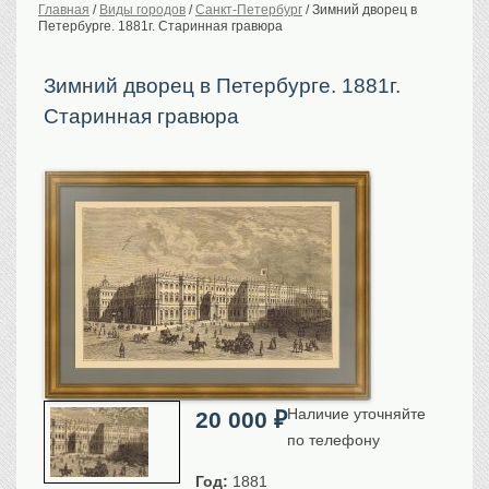
Главная
/
Виды городов
/
Санкт-Петербург
/
Зимний дворец в
Петербурге. 1881г. Старинная гравюра
История Российской
империи. Обычаи
Предметы VIP
Зимний дворец в Петербурге. 1881г.
Старинная гравюра
Портреты царской
семьи
Старинные планы
городов
Москва
Санкт-Петербург
Российская империя
Прочие
Старинные карты
Российская империя
Европа
Мир
Наличие уточняйте
20 000
₽
Исторические карты
по телефону
Виды городов
Москва
Год:
1881