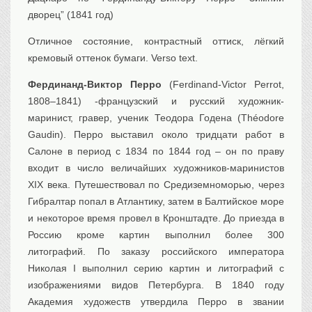
Транспорт
дворец” (1841 год)
Флот, кораблестроение
Отличное состояние, контрастный оттиск, лёгкий
Связь
кремовый оттенок бумаги. Verso text.
Букинистика
Фердинанд-Виктор Перро
(Ferdinand-Victor Perrot,
Медицина
1808–1841) -французский и русский художник-
Оружие, военная
атрибутика
маринист, гравер, ученик Теодора Годена (Théodore
Gaudin). Перро выставил около тридцати работ в
Выставочные
экспонаты XVI-XIXв.
Салоне в период с 1834 по 1844 год – он по праву
Досуг
входит в число величайших художников-маринистов
XIX века. Путешествовал по Средиземноморью, через
Разное
Гибралтар попал в Атлантику, затем в Балтийское море
и некоторое время провел в Кронштадте. До приезда в
Россию кроме картин выполнил более 300
литографий. По заказу российского императора
Николая I выполнил серию картин и литографий с
изображениями видов Петербурга. В 1840 году
Академия художеств утвердила Перро в звании