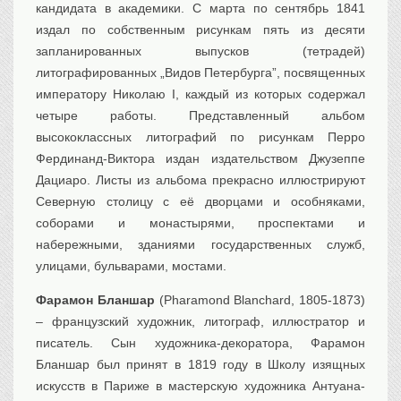
кандидата в академики. С марта по сентябрь 1841
издал по собственным рисункам пять из десяти
запланированных выпусков (тетрадей)
литографированных „Видов Петербурга”, посвященных
императору Николаю I, каждый из которых содержал
четыре работы. Представленный альбом
высококлассных литографий по рисункам Перро
Фердинанд-Виктора издан издательством Джузеппе
Дациаро. Листы из альбома прекрасно иллюстрируют
Северную столицу с её дворцами и особняками,
соборами и монастырями, проспектами и
набережными, зданиями государственных служб,
улицами, бульварами, мостами.
Фарамон Бланшар
(Pharamond Blanchard, 1805-1873)
– французский художник, литограф, иллюстратор и
писатель. Сын художника-декоратора, Фарамон
Бланшар был принят в 1819 году в Школу изящных
искусств в Париже в мастерскую художника Антуана-