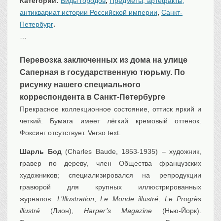
Категории:
Виды городов
,
Предметы, артефакты,
Транспорт
антиквариат истории Российской империи
,
Санкт-
Флот, кораблестроение
Петербург
.
Связь
…
Букинистика
Перевозка заключенных из дома на улице
Медицина
Саперная в государственную тюрьму. По
Оружие, военная
атрибутика
рисунку нашего специального
корреспондента в Санкт-Петербурге
Выставочные
экспонаты XVI-XIXв.
Прекрасное коллекционное состояние, оттиск яркий и
Досуг
четкий. Бумага имеет лёгкий кремовый оттенок.
Фоксинг отсутствует. Verso text.
Разное
Шарль Бод
(Charles Baude, 1853-1935) – художник,
гравер по дереву, член Общества французских
художников; специализировался на репродукции
гравюрой для крупных иллюстрированных
журналов:
L’Illustration
,
Le Monde illustré, Le Progrès
illustré
(Лион),
Harper’s Magazine
(Нью-Йорк).