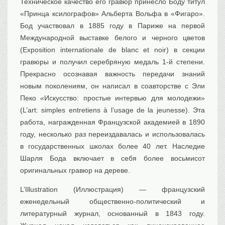
Техническое качество его гравюр принесло Боду титул
«Принца ксилографов» Альберта Вольфа в «Фигаро».
Бод участвовал в 1885 году в Париже на первой
Международной выставке белого и черного цветов
(Exposition internationale de blanc et noir) в секции
гравюры и получил серебряную медаль 1-й степени.
Прекрасно осознавая важность передачи знаний
новым поколениям, он написал в соавторстве с Эли
Пеко «Искусство: простые интервью для молодежи»
(L’art: simples entretiens à l’usage de la jeunesse). Эта
работа, награжденная Французской академией в 1890
году, несколько раз переиздавалась и использовалась
в государственных школах более 40 лет. Наследие
Шарля Бода включает в себя более восьмисот
оригинальных гравюр на дереве.
L’Illustration (Иллюстрация) — французский
еженедельный общественно-политический и
литературный журнал, основанный в 1843 году.