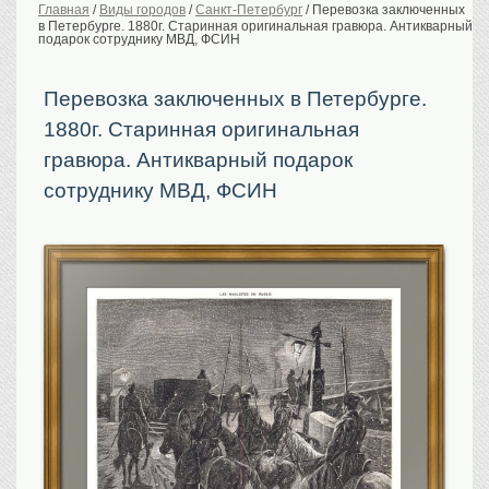
Главная
/
Виды городов
/
Санкт-Петербург
/
Перевозка заключенных
в Петербурге. 1880г. Старинная оригинальная гравюра. Антикварный
История Российской
империи. Обычаи
подарок сотруднику МВД, ФСИН
Предметы VIP
Перевозка заключенных в Петербурге.
Портреты царской
семьи
1880г. Старинная оригинальная
Старинные планы
городов
гравюра. Антикварный подарок
сотруднику МВД, ФСИН
Москва
Санкт-Петербург
Российская империя
Прочие
Старинные карты
Российская империя
Европа
Мир
Исторические карты
Виды городов
Москва