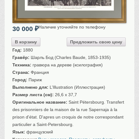
Санкт-Петербург
Российская империя
Прочие
Наличие уточняйте по телефону
30 000
₽
Севастополь, Крым
Ценные бумаги
В корзину
Предложить свою цену
Год:
1880
История моды.
Униформа
Гравёр:
Шарль Бод (Charles Baude, 1853-1935)
Гражданская мода
Техника:
гравюра на дереве (ксилография)
Униформа
Страна:
Франция
Охота. Флора. Фауна
Город:
Париж
Фауна
Выполнено для:
L’Illustration (Иллюстрация)
Размер листа (см):
26,6 x 37,7
Флора
Оригинальное название:
Saint Pétersbourg. Transfert
Охота
des prisonniers de la maison de la rue Sapernaja à la
Рыбы, рыбалка
prison d'état. D'apres un croquis de notre correspondant
Техника, транспорт,
архитектура
particulier a Saint-Petersbourg.
Архитектура
Язык:
французский
Техника