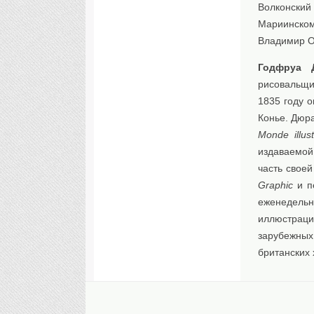
Волконский
Мариинском
Владимир Од
Годфруа 
рисовальщи
1835 году 
Конье. Дюр
Monde illust
издаваемой
часть свое
Graphic
и п
еженедель
иллюстрац
зарубежных
британских 