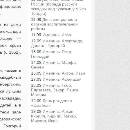
России (победа русской
офицерских
эскадры над турками у мыса
.
Тендра)
11.09
День специалиста
органов воспитательной
и из дома
работы
Александра
11.09
Именины Иван
Богарне —
12.09
Именины Александр,
ской крови
Даниил, Григорий
13.09
Именины Петр,
 (с 1852),
Геннадий
14.09
Именины Марфа,
Семен
, назван в
15.09
Именины Антон, Иван
 свадебный
17.09
Именины Афанасий
бергским.
18.09
Именины Глеб,
Елизавета, Захар, Раиса,
тся лучшим
Максим
маскарады,
19.09
День рождения
детей, а в
«Смайла»
19.09
Именины Архип,
ртном зале
Кирилл, Кирилл, Макар,
дворянских
Михаил, Иван
 Григорий