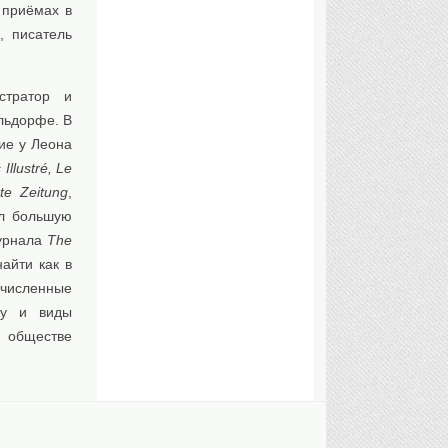
 приёмах в
, писатель
стратор и
льдорфе. В
ие у Леона
 Illustré, Le
irte Zeitung
,
ел большую
журнала
The
айти как в
численные
ку и виды
 обществе