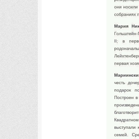
они носили
собраниях 
Мария Ник
Гольштейн-
II; в пер
родоначаль
Лейхтенбер
первая хозя
Мариински
честь доче
подарок п
Построен в
произведен
благотвори
Квадратном
выступали 
семей. Ср