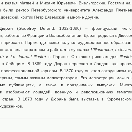
 и князья Матвей и Михаил Юрьевичи Виельгорские. Гостями на
 были ректор Петербургского университета Александр Плетнёв
оевский, критик Пётр Вяземский и многие другие.
Дюран
(Godefroy Durand, 1832-1896) – французский иллю
к, работал во Франции и Великобритании. Дюран родился в Дюссе
он приехал в Париж, где позже получил художественное образован
ан стал иллюстратором и работал в журналах
L’Illustration, L’Univers
ré
и
Le Journal Illustré
в Париже. Он также рисовал для
Illustr
 в Лейпциге. В 1869 году Дюран переехал в Лондон, где пров
й профессиональной карьеры. В 1870 году он стал сотрудником 
ервым, самым важным иллюстратором. Его иллюстрации можно н
ных публикациях, а также в праздничных выпусках. Много
ии изображают лошадей, военную и революционную темати
 стран. В 1873 году у Дюрана была выставка в Королевском
художников.