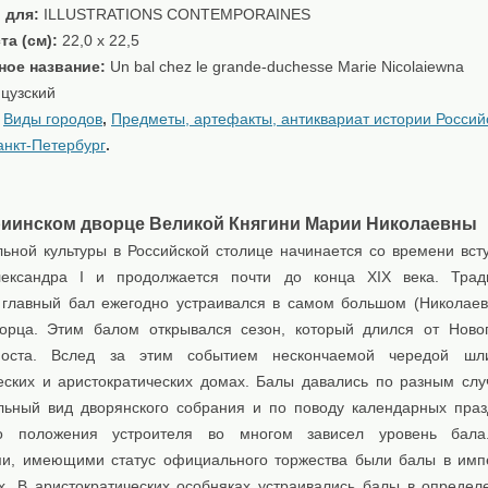
 для:
ILLUSTRATIONS CONTEMPORAINES
та (см):
22,0 x 22,5
ное название:
Un bal chez le grande-duchesse Marie Nicolaiewna
цузский
:
Виды городов
,
Предметы, артефакты, антиквариат истории Россий
анкт-Петербург
.
риинском дворце Великой Княгини Марии Николаевны
льной культуры в Российской столице начинается со времени вст
лександра I и продолжается почти до конца XIX века. Трад
 главный бал ежегодно устраивался в самом большом (Николаев
орца. Этим балом открывался сезон, который длился от Ново
поста. Вслед за этим событием нескончаемой чередой ш
еских и аристократических домах. Балы давались по разным слу
льный вид дворянского собрания и по поводу календарных праз
го положения устроителя во многом зависел уровень бал
и, имеющими статус официального торжества были балы в имп
х. В аристократических особняках устраивались балы в определ