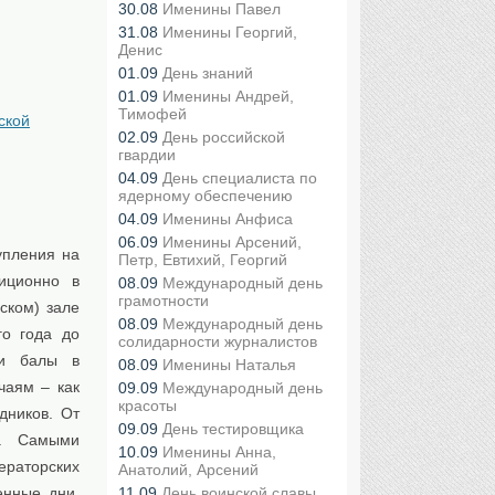
30.08
Именины Павел
31.08
Именины Георгий,
Денис
01.09
День знаний
01.09
Именины Андрей,
Тимофей
ской
02.09
День российской
гвардии
04.09
День специалиста по
ядерному обеспечению
04.09
Именины Анфиса
06.09
Именины Арсений,
упления на
Петр, Евтихий, Георгий
иционно в
08.09
Международный день
грамотности
ском) зале
08.09
Международный день
го года до
солидарности журналистов
ли балы в
08.09
Именины Наталья
чаям – как
09.09
Международный день
красоты
дников. От
09.09
День тестировщика
а. Самыми
10.09
Именины Анна,
ераторских
Анатолий, Арсений
енные дни,
11.09
День воинской славы