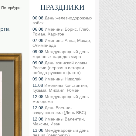
ПРАЗДНИКИ
 Петербурге.
06.08
День железнодорожных
войск
рге.
06.08
Именины Борис, Глеб,
Роман, Харитон
07.08
Именины Анна, Макар,
Олимпиада
09.08
Международный день
коренных народов мира
09.08
День воинской славы
России (первая в истории
победа русского флота)
09.08
Именины Николай
11.08
Именины Константин,
Кузьма, Михаил, Роман
12.08
Международный день
молодежи
12.08
День Военно-
воздушных сил (День ВВС)
12.08
Именины Валентин,
Максим, Иван
13.08
Международный день
левши (леворуких)