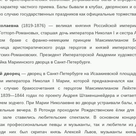
 характер частного приема. Балы бывали в клубах, дворянских и 
по случаю государственных праздников как официальные торжества
олаевна
(1819-1876) — великая княгиня Российской импери
Готторп-Романовых, старшая дочь императора Николая I и сестра 
вом браке с франко-немецким принцем Максимилианом 
ница аристократического рода герцогов и князей император
гских-Романовских. Президент Императорской Академии художеств
йка Мариинского дворца в Санкт-Петербурге.
й дворец
— дворец в Санкт-Петербурге на Исаакиевской площади
ри императора Николая I Марии, которой предназначался как
о случаю бракосочетания с герцогом Максимилианом Лейхтен
 1839—1844 годах по проекту Андрея Штакеншнейдера и считае
ием зодчего. При Марии Николаевне во дворце устраивали балы, 
тельные вечера. В Ротонде проходили Рождественские ёлки для 
 зале ставились любительские спектакли. В основном конце
как профессиональные певцы и музыканты, так и любители из 
еди них был скрипач князь Алексей Львов, музыканты князь