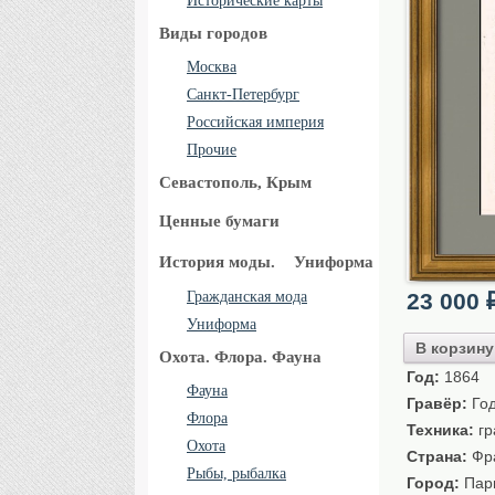
Исторические карты
Виды городов
Москва
Санкт-Петербург
Российская империя
Прочие
Севастополь, Крым
Ценные бумаги
История моды.
Униформа
Гражданская мода
23 000
Униформа
В корзину
Охота. Флора. Фауна
Год:
1864
Фауна
Гравёр:
Год
Флора
Техника:
гр
Охота
Страна:
Фр
Рыбы, рыбалка
Город:
Пар