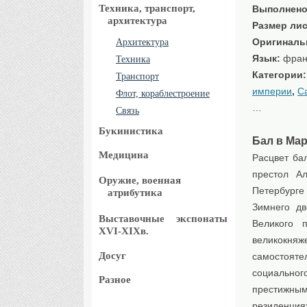
Техника, транспорт,
Выполнено
архитектура
Размер лис
Оригиналь
Архитектура
Язык:
фран
Техника
Категории
Транспорт
империи
,
С
Флот, кораблестроение
…
Связь
Букинистика
Бал в Ма
Медицина
Расцвет ба
престол А
Оружие, военная
Петербурге
атрибутика
Зимнего дв
Выставочные
экспонаты
Великого 
XVI-XIXв.
великокняж
Досуг
самостояте
социально
Разное
престижным
резиденция