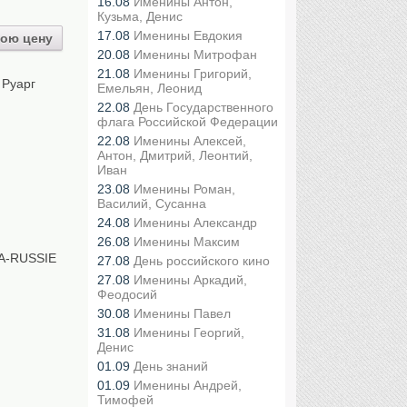
16.08
Именины Антон,
Кузьма, Денис
17.08
Именины Евдокия
ою цену
20.08
Именины Митрофан
21.08
Именины Григорий,
 Руарг
Емельян, Леонид
22.08
День Государственного
флага Российской Федерации
22.08
Именины Алексей,
Антон, Дмитрий, Леонтий,
Иван
23.08
Именины Роман,
Василий, Сусанна
24.08
Именины Александр
26.08
Именины Максим
A-RUSSIE
27.08
День российского кино
27.08
Именины Аркадий,
Феодосий
30.08
Именины Павел
31.08
Именины Георгий,
Денис
01.09
День знаний
01.09
Именины Андрей,
Тимофей