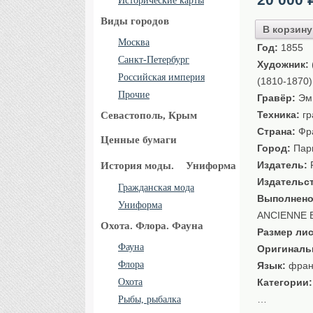
Исторические карты
Виды городов
В корзину
Москва
Год:
1855
Санкт-Петербург
Художник:
Российская империя
(1810-1870)
Прочие
Гравёр:
Эми
Техника:
гр
Севастополь, Крым
Страна:
Фр
Ценные бумаги
Город:
Пар
Издатель:
F
История моды.
Униформа
Издательс
Гражданская мода
Выполнено
Униформа
ANCIENNE 
Охота. Флора. Фауна
Размер лис
Фауна
Оригиналь
Флора
Язык:
фран
Охота
Категории
…
Рыбы, рыбалка