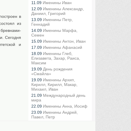
11.09
Именины Иван
12.09
Именины Александр,
Даниил, Григорий
построен в
13.09
Именины Петр,
состоял из
Геннадий
 бревнами-
14.09
Именины Марфа,
Семен
и. Сегодня
15.09
Именины Антон, Иван
тетской и
17.09
Именины Афанасий
18.09
Именины Глеб,
Елизавета, Захар, Раиса,
Максим
19.09
День рождения
«Смайла»
19.09
Именины Архип,
Кирилл, Кирилл, Макар,
Михаил, Иван
21.09
Международный день
мира
22.09
Именины Анна, Иосиф
23.09
Именины Андрей,
Павел, Петр