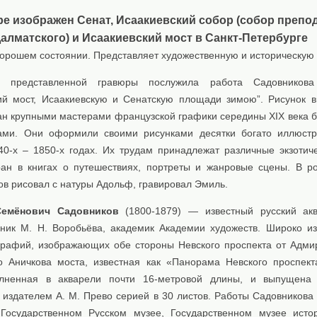
ре изображен Сенат, Исаакиевский собор (собор препо
алматского) и Исаакиевский мост в Санкт-Петербурге
хорошем состоянии. Представляет художественную и историческую 
м представленной гравюры послужила работа Садовников
ий мост, Исаакиевскую и Сенатскую площади зимою”. Рисунок 
ан крупными мастерами французской графики середины XIX века б
ами. Они оформили своими рисунками десятки богато иллюст
40-х – 1850-х годах. Их трудам принадлежат различные экзотич
ран в книгах о путешествиях, портреты и жанровые сцены. В р
ов рисовал с натуры Адольф, гравировал Эмиль.
Семёнович Садовников
(1800-1879) — известный русский ак
еник М. Н. Воробьёва, академик Академии художеств. Широко из
графий, изображающих обе стороны Невского проспекта от Адми
 Аничкова моста, известная как «Панорама Невского проспект
лненная в акварели почти 16-метровой длины, и выпущена 
 издателем А. М. Прево серией в 30 листов. Работы Садовникова 
Государственном Русском музее, Государственном музее исто