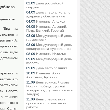
02.09
День российской
добного
гвардии
04.09
День специалиста по
ядерному обеспечению
ценность.
04.09
Именины Анфиса
06.09
Именины Арсений,
а “Вид на
Петр, Евтихий, Георгий
выполнен и
08.09
Международный день
грамотности
ратьями А.
08.09
Международный день
рированных
солидарности журналистов
еские виды
08.09
Именины Наталья
одственном
09.09
Международный день
красоты
09.09
День тестировщика
варелист и
10.09
Именины Анна,
Анатолий, Арсений
вестна его
11.09
День воинской славы
ралтейской
России (победа русской
эскадры над турками у мыса
а». Работа
Тендра)
в технике
11.09
День специалиста
хранятся в
органов воспитательной
работы
рии Санкт-