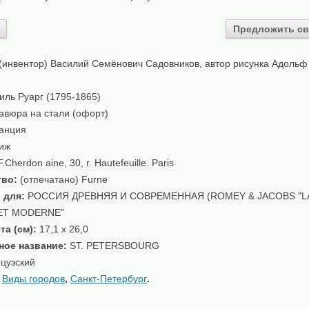
Предложить св
(инвентор) Василий Семёнович Садовников, автор рисунка Адольф
ль Руарг (1795-1865)
авюра на стали (офорт)
анция
иж
.Cherdon aine, 30, r. Hautefeuille. Paris
тво:
(отпечатано) Furne
 для:
РОССИЯ ДРЕВНЯЯ И СОВРЕМЕННАЯ (ROMEY & JACOBS "L
ET MODERNE"
та (см):
17,1 x 26,0
ное название:
ST. PETERSBOURG
цузский
:
Виды городов
,
Санкт-Петербург
.