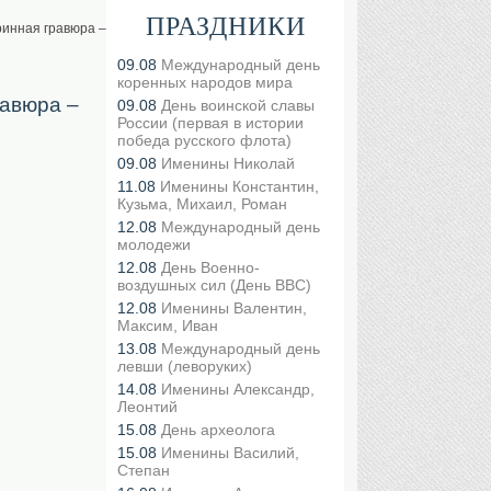
ПРАЗДНИКИ
ринная гравюра –
09.08
Международный день
коренных народов мира
равюра –
09.08
День воинской славы
России (первая в истории
победа русского флота)
09.08
Именины Николай
11.08
Именины Константин,
Кузьма, Михаил, Роман
12.08
Международный день
молодежи
12.08
День Военно-
воздушных сил (День ВВС)
12.08
Именины Валентин,
Максим, Иван
13.08
Международный день
левши (леворуких)
14.08
Именины Александр,
Леонтий
15.08
День археолога
15.08
Именины Василий,
Степан