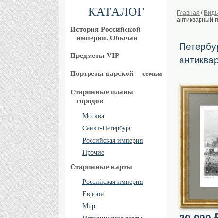
КАТАЛОГ
Главная
/
Виды
антикварный 
История Российской
империи. Обычаи
Петербур
Предметы VIP
антиква
Портреты царской
семьи
Старинные планы
городов
Москва
Санкт-Петербург
Российская империя
Прочие
Старинные карты
Российская империя
Европа
Мир
20 000