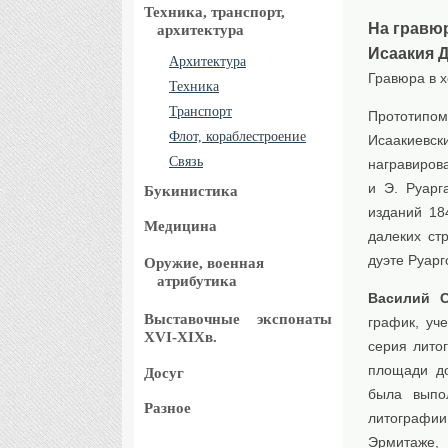
Техника, транспорт,
На гравю
архитектура
Исаакия Д
Архитектура
Гравюра в 
Техника
Транспорт
Прототипо
Флот, кораблестроение
Исаакиевск
Связь
награвиров
и Э. Руарг
Букинистика
изданий 18
Медицина
далеких ст
дуэте Руарг
Оружие, военная
атрибутика
Василий 
Выставочные
экспонаты
график, уч
XVI-XIXв.
серия лито
площади до
Досуг
была выпо
Разное
литографии
Эрмитаже, 