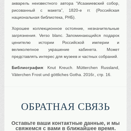
акварель неизвестного автора “Исаакиевский собор,
Транспорт
рисованный с макета”, 1820-е гг. (Российская
Флот, кораблестроение
национальная библиотека, РНБ).
Связь
Хорошее коллекционное остояние, незначительные
Букинистика
загрязнения. Verso blanc. Запоминающийся подарок
Медицина
ценителю истории Российской империи и
Оружие, военная
атрибутика
великолепное украшение кабинета. Может
представлять интерес для музеев и частных собраний.
Выставочные
экспонаты XVI-XIXв.
Библиография
: Knut Kreuch. Mütterchen Russland,
Досуг
Väterchen Frost und göttliches Gotha. 2016г., стр. 16.
Разное
ОБРАТНАЯ СВЯЗЬ
Оставьте ваши контактные данные, и мы
свяжемся с вами в ближайшее время.