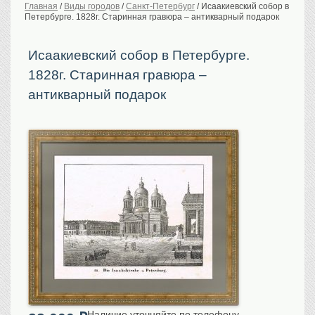
Главная
/
Виды городов
/
Санкт-Петербург
/
Исаакиевский собор в
Петербурге. 1828г. Старинная гравюра – антикварный подарок
История Российской
империи. Обычаи
Предметы VIP
Исаакиевский собор в Петербурге.
1828г. Старинная гравюра –
Портреты царской
семьи
антикварный подарок
Старинные планы
городов
Москва
Санкт-Петербург
Российская империя
Прочие
Старинные карты
Российская империя
Европа
Мир
Исторические карты
Виды городов
Москва
Наличие уточняйте по телефону