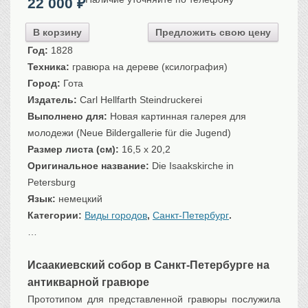
22 000
₽
Санкт-Петербург
Российская империя
В корзину
Предложить свою цену
Прочие
Год:
1828
Севастополь, Крым
Техника:
гравюра на дереве (ксилография)
Город:
Гота
Ценные бумаги
Издатель:
Carl Hellfarth Steindruckerei
История моды.
Униформа
Выполнено для:
Новая картинная галерея для
молодежи (Neue Bildergallerie für die Jugend)
Гражданская мода
Размер листа (см):
16,5 x 20,2
Униформа
Оригинальное название:
Die Isaakskirche in
Охота. Флора. Фауна
Petersburg
Фауна
Язык:
немецкий
Флора
Категории:
Виды городов
,
Санкт-Петербург
.
Охота
…
Рыбы, рыбалка
Исаакиевский собор в Санкт-Петербурге на
Техника, транспорт,
архитектура
антикварной гравюре
Архитектура
Прототипом для представленной гравюры послужила
Техника