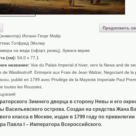
Предложить св
(инвентор) Иоганн Георг Майр
тиас Готфрид Эйхлер
авюра на меди (офорт, резец), бумага верже
та (см):
54,0 х 77,1
ное название:
Vue du Palais Imperial d hiver, vers la Newa and de se
e de Wasiliostroff. Entrepris aux Fraix de Jean Walzer, Negociant de la
cou, publié en 1799 avec Privilége de la Mayeste Imperiale Paul Premi
e toutes les Roussies.
цузский
раторского Зимнего дворца в сторону Невы и его окре
ы Васильевского острова. Создан на средства Жана В
вого класса в Москве, издан в 1799 году по привилегии
а Павла I – Императора Всероссийского.