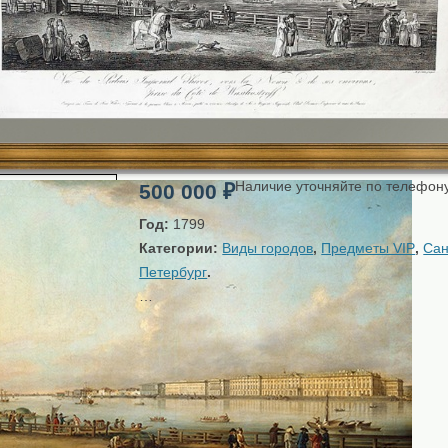
Наличие уточняйте по телефон
500 000
₽
Год:
1799
Категории:
Виды городов
,
Предметы VIP
,
Сан
Петербург
.
…