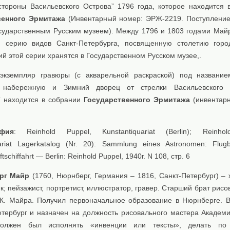
стороны Васильевского Острова” 1796 года, которое находится 
венного Эрмитажа
(Инвентарный номер: ЭРЖ-2219. Поступление: 
сударственным Русским музеем). Между 1796 и 1803 годами Май
 серию видов Санкт-Петербурга, посвященную столетию горо
й этой серии хранятся в Государственном Русском музее,.
экземпляр гравюры (с акварельной раскраской) под названи
 набережную и Зимний дворец от стрелки Васильевского 
” находится в собрании
Государственного Эрмитажа
(инвентар
.
афия
: Reinhold Puppel, Kunstantiquariat (Berlin); Reinho
ariat Lagerkatalog (Nr. 20): Sammlung eines Astronomen: Flugbl
uftschiffahrt — Berlin: Reinhold Puppel, 1940г. N 108, стр. 6
орг Майр
(1760, Нюрнберг, Германия – 1816, Санкт-Петербург) – 
; пейзажист, портретист, иллюстратор, гравер. Старший брат рис
 К. Майра. Получил первоначальное образование в Нюрнберге. 
етербург и назначен на должность рисовального мастера Академи
должен был исполнять «инвенции или тексты», делать по