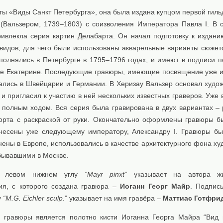
иты «Виды Санкт Петербурга», она была издана купцом первой гил
(Вальзером, 1739–1803) с соизволения Императора Павла I. В 
ривлекла серия картин Делабарта. Он начал подготовку к издани
 видов, для чего были использованы акварельные варианты сюжет
полнялись в Петербурге в 1795–1796 годах, и имеют в подписи 
е Екатерине. Последующие гравюры, имеющие посвящение уже 
лались в Швейцарии и Германии. В Херизау Вальзер основал худо
и пригласил к участию в ней нескольких известных граверов. Уже 
 полным ходом. Вся серия была гравирована в двух вариантах – 
орта с раскраской от руки. Окончательно оформлены гравюры б
днесены уже следующему императору, Александру I. Гравюры б
ены в Европе, использовались в качестве архитектурного фона ху
бывавшими в Москве.
 левом нижнем углу
“Mayr pinxt”
указывает на автора жи
ия, с которого создана гравюра –
Иоганн Георг Майр
. Подпис
у
“M.G. Eichler sculp
.” указывает на имя гравёра –
Маттиас Готфри
 гравюры является полотно кисти Иоганна Георга Майра “Вид