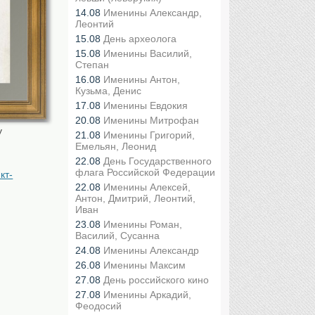
14.08
Именины Александр,
Леонтий
15.08
День археолога
15.08
Именины Василий,
Степан
16.08
Именины Антон,
Кузьма, Денис
17.08
Именины Евдокия
20.08
Именины Митрофан
у
21.08
Именины Григорий,
Емельян, Леонид
22.08
День Государственного
флага Российской Федерации
кт-
22.08
Именины Алексей,
Антон, Дмитрий, Леонтий,
Иван
23.08
Именины Роман,
Василий, Сусанна
24.08
Именины Александр
26.08
Именины Максим
27.08
День российского кино
27.08
Именины Аркадий,
Феодосий