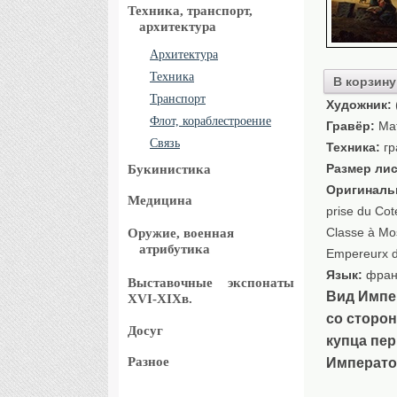
Техника, транспорт,
архитектура
Архитектура
Техника
В корзину
Транспорт
Художник:
Флот, кораблестроение
Гравёр:
Мат
Связь
Техника:
гр
Размер лис
Букинистика
Оригиналь
Медицина
prise du Cot
Classe à Mos
Оружие, военная
атрибутика
Empereurx d
Язык:
фран
Выставочные
экспонаты
Вид Импе
XVI-XIXв.
со сторон
Досуг
купца пер
Разное
Император