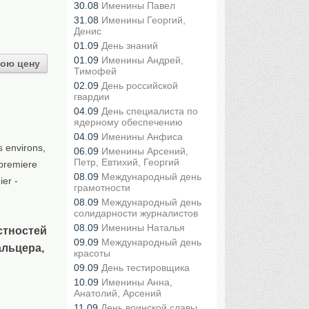
30.08
Именины Павел
31.08
Именины Георгий,
Денис
01.09
День знаний
01.09
Именины Андрей,
ою цену
Тимофей
02.09
День российской
гвардии
04.09
День специалиста по
ядерному обеспечению
04.09
Именины Анфиса
s environs,
06.09
Именины Арсений,
Петр, Евтихий, Георгий
 premiere
08.09
Международный день
er -
грамотности
08.09
Международный день
солидарности журналистов
08.09
Именины Наталья
стностей
09.09
Международный день
альцера,
красоты
09.09
День тестировщика
10.09
Именины Анна,
Анатолий, Арсений
11.09
День воинской славы