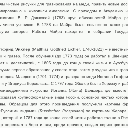
ям чистые рисунки для гравирования на меди, править новые доск
равированию и живописи акварелью. С приходом в Академию н
княгини Е. Р. Дашковой (1783) круг обязанностей Майра ра
ь число учеников. В 1788 на Майра было возложено также ра
ругих авторов. Работы Майра находятся в собрании Государ
отфрид Эйхлер
(Matthias Gottfried Eichler, 1748-1821) – известн
к и гравер. После обучения (до 1773 года) он работал в Швейца
лет и десятилетий, с 1805 года до конца своей жизни в Аугсбур
учил первое образование у своего отца, затем у художника и гра
гендаса Младшего (1701–1774) и гравера по меди Иоганна Готфри
 и у Эгидиуса Верхельста. С 1797 года Эйхлер был в Херизау и ра
роизведениями искусства Иоганна (Жана) Вальзера где вместе
создавал крупноформатные виды России, основной частью котор
вы. Образцом для этого произведения послужили картины фр
«Русскими видами» (
Russischen Prospekten)
по картинам Жерара 
, который с 1787 года до конца своей жизни работал только в Ро
ер переехал в Берн и там, среди прочего, создал серию цветны