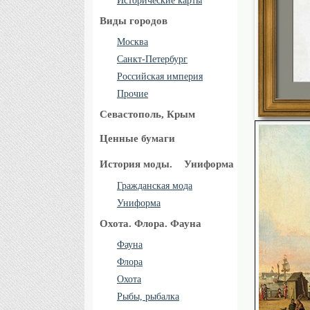
Исторические карты
Виды городов
Москва
Санкт-Петербург
Российская империя
Прочие
Севастополь, Крым
Ценные бумаги
История моды.
Униформа
Гражданская мода
Униформа
Охота. Флора. Фауна
Фауна
Флора
Охота
Рыбы, рыбалка