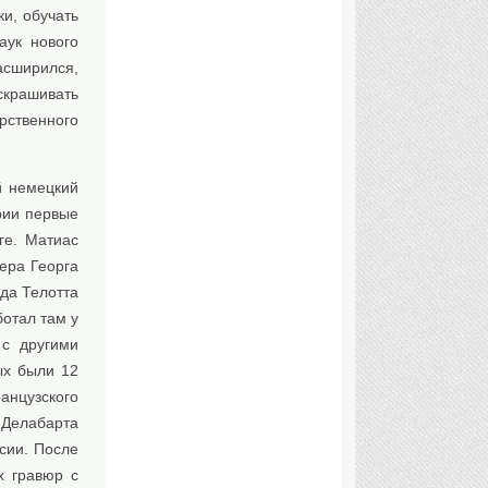
и, обучать
аук нового
сширился,
скрашивать
ственного
ый немецкий
рии первые
ге. Матиас
вера Георга
да Телотта
ботал там у
 с другими
ых были 12
анцузского
Делабарта
ссии. После
х гравюр с