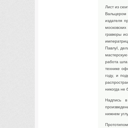
Лист из сю
Вальцером 
издателя п
московских
гравюры ис
императриц
ПавлуI, де
мастерскую 
работа шла
технике оф
году, и по
распростран
никогда не 
Надпись в
произведен
нижнем угл
Прототипом