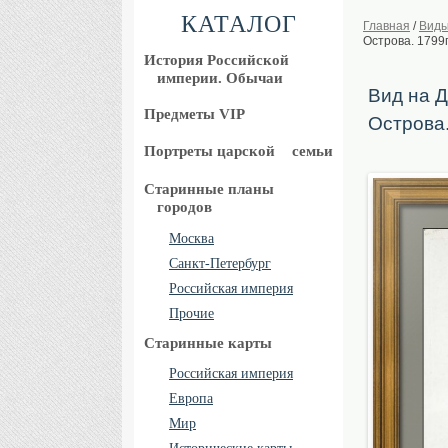
КАТАЛОГ
Главная
/
Виды
Острова. 1799
История Российской
империи. Обычаи
Вид на 
Предметы VIP
Острова.
Портреты царской
семьи
Старинные планы
городов
Москва
Санкт-Петербург
Российская империя
Прочие
Старинные карты
Российская империя
Европа
Мир