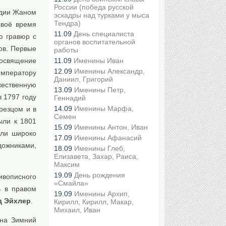
России (победа русской
ьдии Жаном
эскадры над турками у мыса
Тендра)
своё время
11.09
День специалиста
ю гравюр с
органов воспитательной
ов. Первые
работы
11.09
Именины Иван
посвящение
12.09
Именины Александр,
императору
Даниил, Григорий
жественную
13.09
Именины Петр,
в 1797 году
Геннадий
14.09
Именины Марфа,
резцом и в
Семен
ыли к 1801
15.09
Именины Антон, Иван
ыли широко
17.09
Именины Афанасий
дожниками,
18.09
Именины Глеб,
Елизавета, Захар, Раиса,
Максим
19.09
День рождения
вописного
«Смайла»
ь в правом
19.09
Именины Архип,
д Эйхлер
.
Кирилл, Кирилл, Макар,
Михаил, Иван
 на Зимний