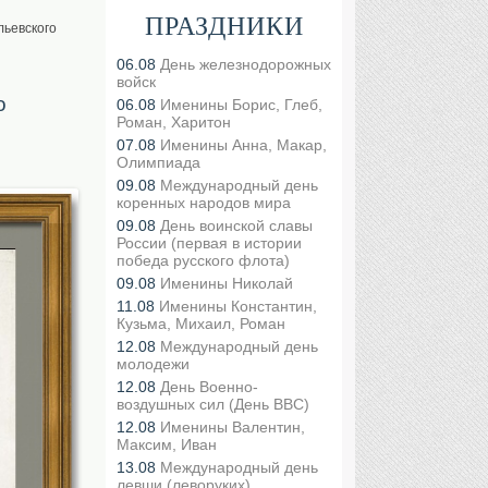
ПРАЗДНИКИ
льевского
06.08
День железнодорожных
войск
о
06.08
Именины Борис, Глеб,
Роман, Харитон
07.08
Именины Анна, Макар,
Олимпиада
09.08
Международный день
коренных народов мира
09.08
День воинской славы
России (первая в истории
победа русского флота)
09.08
Именины Николай
11.08
Именины Константин,
Кузьма, Михаил, Роман
12.08
Международный день
молодежи
12.08
День Военно-
воздушных сил (День ВВС)
12.08
Именины Валентин,
Максим, Иван
13.08
Международный день
левши (леворуких)