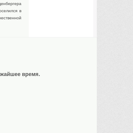
денбергера
оселился в
жественной
ижайшее время.