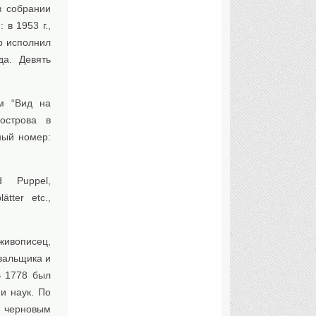
в собрании
в 1953 г.,
р исполнил
да. Девять
ем “Вид на
острова в
ный номер:
ld Puppel,
ätter etc.,
живописец,
овальщика и
В 1778 был
и наук. По
 черновым