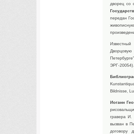
дворец со 
Государст
передан Го
живописную
произведени
Известный 
Дворцовую
Петербурге
ЭРГ-20054)
Библиогр
Kunstantiqu
Bildnisse, L
Иоганн Ге
рисовальщик
гравера И.
вызван в П
договору 