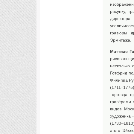
изображени
рисунку, г
директора 
увеличилос
гравюры д
Эрмитажа.
Маттиас Г
рисовальщи
несколько 
Готфрид пол
Филиппа Ру
(1711–1775)
торговца п
гравёрами 
видов Моск
художника 
(1730–1810)
этого Эйхл