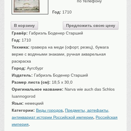
по телефону
Санкт-Петербург
Год:
1710
Российская империя
Прочие
В корзину
Предложить свою цену
Севастополь, Крым
Гравёр:
Габриэль Боденер Старший
Ценные бумаги
Год:
1710
Техника:
гравюра на меди (офорт, резец), бумага
История моды.
Униформа
верже с водяными знаками, ручная акварельная
Гражданская мода
раскраска
Униформа
Город:
Аугсбург
Охота. Флора. Фауна
Издатель:
Габриэль Боденер Старший
Фауна
Размер листа (см):
18,5 x 30,0
Оригинальное название:
Флора
Narva wie auch das Schlos
Iuannogorod
Охота
Язык:
немецкий
Рыбы, рыбалка
Категории:
Виды городов
,
Предметы, артефакты,
Техника, транспорт,
архитектура
антиквариат истории Российской империи
,
Российская
Архитектура
империя
.
Техника