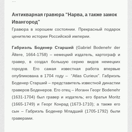
…
Транспорт
Флот, кораблестроение
Антикварная гравюра “Нарва, а также замок
Связь
Ивангород”
Букинистика
Гравюра в хорошем состоянии. Прекрасный подарок
ценителю истории Российской империи.
Медицина
Габриэль Боденер Старший
(Gabriel Bodenehr der
Оружие, военная
атрибутика
Ältere, 1664-1758) – немецкий издатель, картограф и
Выставочные
экспонаты XVI-XIXв.
гравер, в создал большую серию видов немецких
городов. Его самая известная работа впервые
Досуг
опубликована в 1704 году – “Atlas Curieux”. Габриэль
Разное
Боденер Старший – представитель известной династии
граверов Боденеров. Его отец – Иоганн Георг Bodenehr
(1631-1704) был гравер и издатель; его братья Moritz
(1665-1749) и Георг Конрад (1673-1710); а также его
сын – Габриэль Боденер Младший (1705-1792) были
граверами.