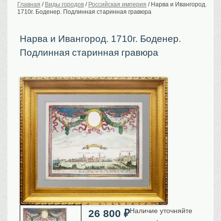
Главная
/
Виды городов
/
Российская империя
/
Нарва и Ивангород.
1710г. Боденер. Подлинная старинная гравюра
История Российской
империи. Обычаи
Предметы VIP
Нарва и Ивангород. 1710г. Боденер.
Подлинная старинная гравюра
Портреты царской
семьи
Старинные планы
городов
Москва
Санкт-Петербург
Российская империя
Прочие
Старинные карты
Российская империя
Европа
Мир
Исторические карты
Виды городов
Наличие уточняйте
26 800
₽
Москва