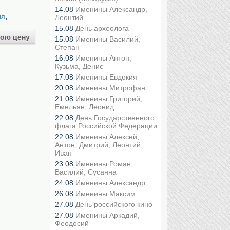
14.08
Именины Александр,
ия
,
Леонтий
15.08
День археолога
ою цену
15.08
Именины Василий,
Степан
16.08
Именины Антон,
Кузьма, Денис
17.08
Именины Евдокия
20.08
Именины Митрофан
21.08
Именины Григорий,
Емельян, Леонид
22.08
День Государственного
флага Российской Федерации
22.08
Именины Алексей,
Антон, Дмитрий, Леонтий,
Иван
23.08
Именины Роман,
Василий, Сусанна
24.08
Именины Александр
26.08
Именины Максим
27.08
День российского кино
27.08
Именины Аркадий,
Феодосий