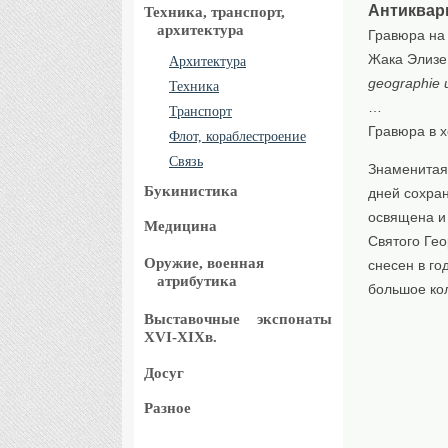
Антиквар
Техника, транспорт,
архитектура
Гравюра на
Жака Элизе
Архитектура
geographie u
Техника
…
Транспорт
Гравюра в 
Флот, кораблестроение
Связь
Знаменитая 
Букинистика
дней сохра
освящена и 
Медицина
Святого Гео
Оружие, военная
снесен в г
атрибутика
большое ко
Выставочные
экспонаты
XVI-XIXв.
Досуг
Разное