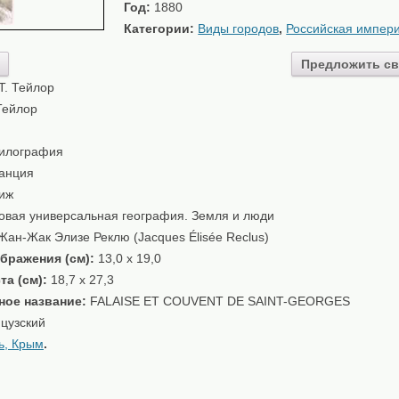
Год:
1880
Категории:
Виды городов
,
Российская импер
Предложить св
T. Тейлор
Тейлор
илография
анция
иж
вая универсальная география. Земля и люди
ан-Жак Элизе Реклю (Jacques Élisée Reclus)
бражения (см):
13,0 x 19,0
та (см):
18,7 x 27,3
ное название:
FALAISE ET COUVENT DE SAINT-GEORGES
цузский
ь, Крым
.