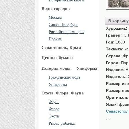
Исторические карты
Виды городов
Москва
В корзину
Санкт-Петербург
Художник:
Российская империя
Гравёр:
T. 
Прочие
Год:
1880
Севастополь, Крым
Техника:
кс
Страна:
Фр
Ценные бумаги
Город:
Пар
История моды.
Униформа
Издание:
Но
Издатель:
Ж
Гражданская мода
Размер изо
Униформа
Размер лис
Охота. Флора. Фауна
Оригиналь
Фауна
Язык:
фран
Флора
Севастопол
Охота
…
Рыбы, рыбалка