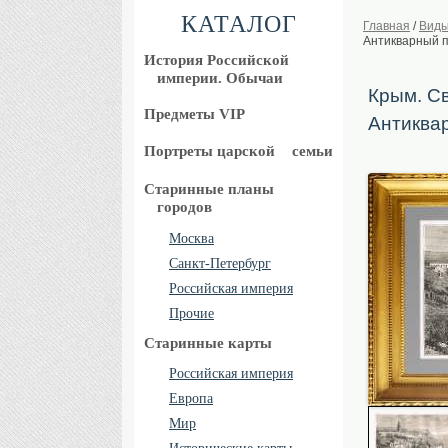
КАТАЛОГ
Главная
/
Виды
Антикварный п
История Российской
империи. Обычаи
Крым. Св
Предметы VIP
Антиква
Портреты царской
семьи
Старинные планы
городов
Москва
Санкт-Петербург
Российская империя
Прочие
Старинные карты
Российская империя
Европа
Мир