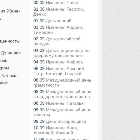
30.08
Именины Павел
31.08
Именины Георгий,
ния Жана-
Денис
e
01.09
День знаний
01.09
Именины Андрей,
Тимофей
02.09
День российской
ценность.
гвардии
04.09
День специалиста по
. До наших
ядерному обеспечению
ковь
04.09
Именины Анфиса
 храм
06.09
Именины Арсений,
Петр, Евтихий, Георгий
. Он был
08.09
Международный день
мает
грамотности
08.09
Международный день
солидарности журналистов
08.09
Именины Наталья
09.09
Международный день
красоты
09.09
День тестировщика
10.09
Именины Анна,
Анатолий, Арсений
11.09
День воинской славы