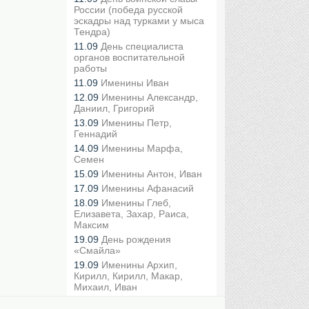
России (победа русской
эскадры над турками у мыса
Тендра)
11.09
День специалиста
органов воспитательной
работы
11.09
Именины Иван
12.09
Именины Александр,
Даниил, Григорий
13.09
Именины Петр,
Геннадий
14.09
Именины Марфа,
Семен
15.09
Именины Антон, Иван
17.09
Именины Афанасий
18.09
Именины Глеб,
Елизавета, Захар, Раиса,
Максим
19.09
День рождения
«Смайла»
19.09
Именины Архип,
Кирилл, Кирилл, Макар,
Михаил, Иван