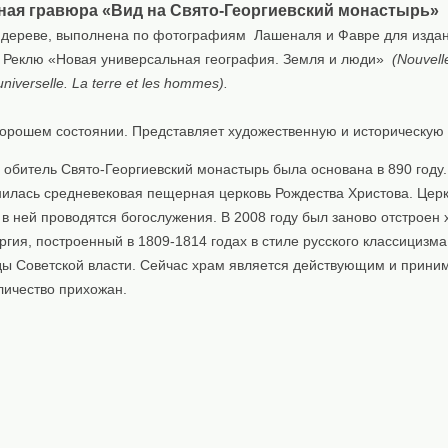
ная гравюра «Вид на Свято-Георгиевский монастырь»
 дереве, выполнена по фотографиям Лашеналя и Фавре для изда
 Реклю «Новая универсальная география. Земля и люди»
(Nouvell
niverselle. La terre et les hommes).
хорошем состоянии. Представляет художественную и историческую 
обитель Свято-Георгиевский монастырь была основана в 890 году
нилась средневековая пещерная церковь Рождества Христова. Цер
в ней проводятся богослужения. В 2008 году был заново отстроен
ргия, построенный в 1809-1814 годах в стиле русского классицизма
оды Советской власти. Сейчас храм является действующим и прини
личество прихожан.