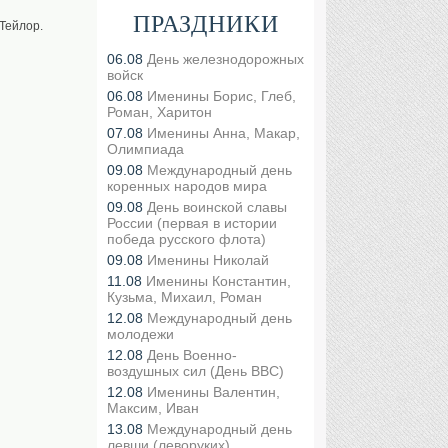
ПРАЗДНИКИ
 Тейлор.
06.08
День железнодорожных
войск
06.08
Именины Борис, Глеб,
Роман, Харитон
07.08
Именины Анна, Макар,
Олимпиада
09.08
Международный день
коренных народов мира
09.08
День воинской славы
России (первая в истории
победа русского флота)
09.08
Именины Николай
11.08
Именины Константин,
Кузьма, Михаил, Роман
12.08
Международный день
молодежи
12.08
День Военно-
воздушных сил (День ВВС)
12.08
Именины Валентин,
Максим, Иван
13.08
Международный день
левши (леворуких)