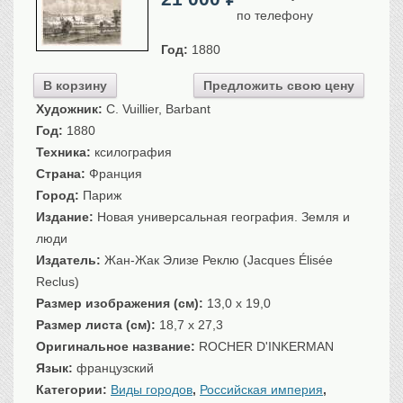
по телефону
Санкт-Петербург
Российская империя
Год:
1880
Прочие
В корзину
Предложить свою цену
Севастополь, Крым
Художник:
C. Vuillier, Barbant
Ценные бумаги
Год:
1880
История моды.
Униформа
Техника:
ксилография
Страна:
Франция
Гражданская мода
Город:
Париж
Униформа
Издание:
Новая универсальная география. Земля и
Охота. Флора. Фауна
люди
Фауна
Издатель:
Жан-Жак Элизе Реклю (Jacques Élisée
Флора
Reclus)
Охота
Размер изображения (см):
13,0 x 19,0
Рыбы, рыбалка
Размер листа (см):
18,7 x 27,3
Оригинальное название:
ROCHER D'INKERMAN
Техника, транспорт,
архитектура
Язык:
французский
Архитектура
Категории:
Виды городов
,
Российская империя
,
Техника