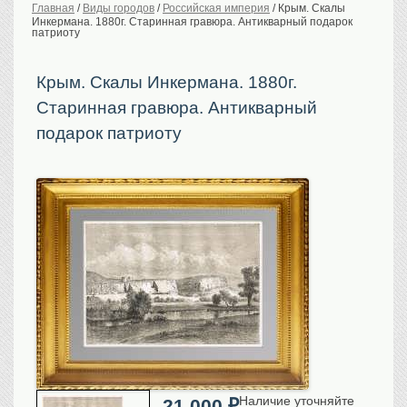
Главная
/
Виды городов
/
Российская империя
/
Крым. Скалы
Инкермана. 1880г. Старинная гравюра. Антикварный подарок
История Российской
империи. Обычаи
патриоту
Предметы VIP
Крым. Скалы Инкермана. 1880г.
Портреты царской
семьи
Старинная гравюра. Антикварный
Старинные планы
городов
подарок патриоту
Москва
Санкт-Петербург
Российская империя
Прочие
Старинные карты
Российская империя
Европа
Мир
Исторические карты
Виды городов
Москва
Наличие уточняйте
21 000
₽