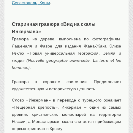
Севастополь, Крым
.
Транспорт
…
Флот, кораблестроение
Связь
Старинная гравюра «Вид на скалы
Букинистика
Инкермана»
Гравюра на дереве, выполнена по фотографиям
Медицина
Лашеналя и Фавре для издания Жана-Жака Элизе
Оружие, военная
атрибутика
Реклю «Новая универсальная география. Земля и
люди»
(Nouvelle geographie universelle. La terre et les
Выставочные
экспонаты XVI-XIXв.
hommes)
.
Досуг
…
Разное
Гравюра в хорошем состоянии. Представляет
художественную и историческую ценность.
Слово «Инкерман» в переводе с турецкого означает
«Пещерная крепость». Инкерман – один из самых
древних христианских монастырей на территории
России, а Монастырская скала считается прибежищем
первых христиан в Крыму.