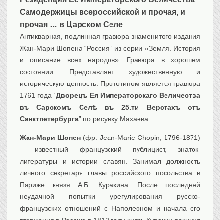
Транспорт
Самодержицы всероссийской и прочая, и
Флот, кораблестроение
прочая … в Царском Селе
Связь
Антикварная, подлинная гравюра знаменитого издания
Жан-Мари Шопена “Россия” из серии «Земля. История
Букинистика
и описание всех народов». Гравюра в хорошем
Медицина
состоянии. Представляет художественную и
Оружие, военная
атрибутика
историческую ценность. Прототипом является гравюра
1761 года “
Дворецъ Ея Императорскаго Величества
Выставочные
экспонаты XVI-XIXв.
въ Сарскомъ Селѣ въ 25.ти Верстахъ отъ
Досуг
Санктпетербурга
” по рисунку Махаева.
Разное
Жан-Мари Шопен
(фр. Jean-Marie Chopin, 1796-1871)
– известный французский публицист, знаток
литературы и истории славян. Занимал должность
личного секретаря главы российского посольства в
Париже князя А.Б. Куракина. После последней
неудачной попытки урегулирования русско-
французских отношений с Наполеоном и начала его