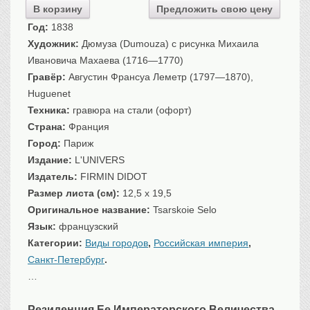
В корзину
Предложить свою цену
Санкт-Петербург
Год:
1838
Российская империя
Художник:
Дюмуза (Dumouza) с рисунка Михаила
Прочие
Ивановича Махаева (1716—1770)
Севастополь, Крым
Гравёр:
Августин Франсуа Леметр (1797—1870),
Ценные бумаги
Huguenet
Техника:
гравюра на стали (офорт)
История моды.
Униформа
Страна:
Франция
Гражданская мода
Город:
Париж
Униформа
Издание:
L'UNIVERS
Охота. Флора. Фауна
Издатель:
FIRMIN DIDOT
Размер листа (см):
12,5 x 19,5
Фауна
Оригинальное название:
Tsarskoie Selo
Флора
Язык:
французский
Охота
Категории:
Виды городов
,
Российская империя
,
Рыбы, рыбалка
Санкт-Петербург
.
Техника, транспорт,
архитектура
…
Архитектура
Техника
Резиденция Ее Императорского Величества