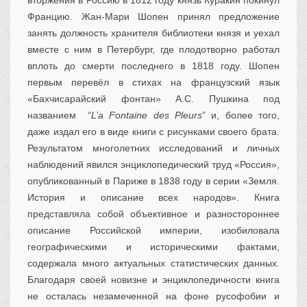
вторжения в Россию в 1812 году князь Куракин покинул
Францию. Жан-Мари Шопен принял предложение
занять должность хранителя библиотеки князя и уехал
вместе с ним в Петербург, где плодотворно работал
вплоть до смерти последнего в 1818 году. Шопен
первым перевёл в стихах на французский язык
«Бахчисарайский фонтан» А.С. Пушкина под
названием “
L’a Fontaine des Pleurs
” и, более того,
даже издал его в виде книги с рисунками своего брата.
Результатом многолетних исследований и личных
наблюдений явился энциклопедический труд «Россия»,
опубликованный в Париже в 1838 году в серии «Земля.
История и описание всех народов». Книга
представляла собой объективное и разностороннее
описание Российской империи, изобиловала
географическими и историческими фактами,
содержала много актуальных статистических данных.
Благодаря своей новизне и энциклопедичности книга
не осталась незамеченной на фоне русофобии и