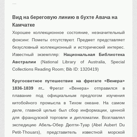
…
Транспорт
Флот, кораблестроение
Вид на береговую линию в бухте Авача на
Связь
Камчатке
Букинистика
Хорошее коллекционное состояние, незначительный
фоксинг. Пометы отсутствуют. Предмет представляет
Медицина
безусловный коллекционный и исторический интерес.
Оружие, военная
атрибутика
Известный экземпляр:
Национальная Библиотека
Австралии
(National Library of Australia, Special
Выставочные
экспонаты XVI-XIXв.
Collections Reading Room; Bib ID: 1320419)
Досуг
Кругосветное путешествие на фрегате «Венера»
Разное
1836-1839 гг..
Фрегат «Венера» отправился в
плавание под официальным предлогом изучения
китобойного промысла в Тихом океане. На самом
деле, главной целью был сбор информации, ценной
для французской торговли и дипломатии. Возглавлял
экспедицию Абель-Обер Дюпти-Туар (Abel Aubert Du
Petit-Thouars), представитель известной морской