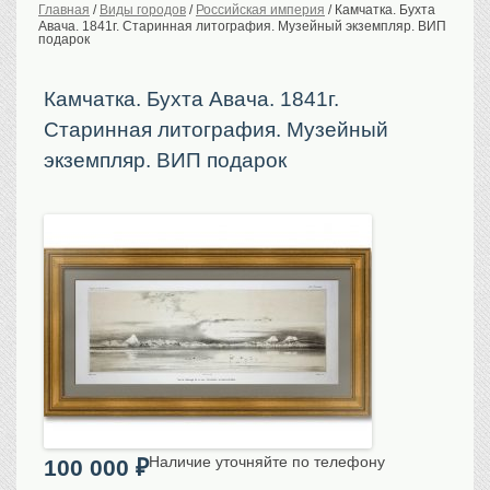
Главная
/
Виды городов
/
Российская империя
/
Камчатка. Бухта
Авача. 1841г. Старинная литография. Музейный экземпляр. ВИП
История Российской
империи. Обычаи
подарок
Предметы VIP
Камчатка. Бухта Авача. 1841г.
Портреты царской
семьи
Старинная литография. Музейный
Старинные планы
городов
экземпляр. ВИП подарок
Москва
Санкт-Петербург
Российская империя
Прочие
Старинные карты
Российская империя
Европа
Мир
Исторические карты
Виды городов
Наличие уточняйте по телефону
100 000
₽
Москва