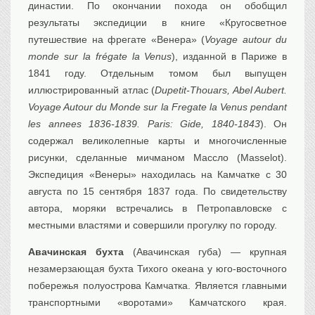
династии. По окончании похода он обобщил
результаты экспедиции в книге «Кругосветное
путешествие на фрегате «Венера» (
Voyage autour du
monde sur la frégate la Venus
), изданной в Париже в
1841 году. Отдельным томом был выпущен
иллюстрированный атлас (
Dupetit-Thouars, Abel Aubert.
Voyage Autour du Monde sur la Fregate la Venus pendant
les annees 1836-1839. Paris: Gide, 1840-1843
). Он
содержал великолепные карты и многочисленные
рисунки, сделанные мичманом Массло (Masselot).
Экспедиция «Венеры» находилась на Камчатке с 30
августа по 15 сентября 1837 года. По свидетельству
автора, моряки встречались в Петропавловске с
местными властями и совершили прогулку по городу.
Авачинская бухта
(Авачинская губа) — крупная
незамерзающая бухта Тихого океана у юго-восточного
побережья полуострова Камчатка. Является главными
транспортными «воротами» Камчатского края.