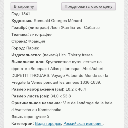
Санкт-Петербург
В корзину
Предложить свою цену
Российская империя
Год:
1841
Прочие
Художник:
Romuald Georges Ménard
Гравёр:
(литограф) Леон Жан Батист Сабатье
Севастополь, Крым
Техника:
литография
Ценные бумаги
Страна:
Франция
История моды.
Униформа
Город:
Париж
Издательство:
(печать) Lith. Thierry freres
Гражданская мода
Выполнено для:
Кругосветное путешествие на
Униформа
фрегате «Венера» / Atlas pittoresque. Abel Aubert
Охота. Флора. Фауна
DUPETIT-THOUARS. Voyage Autour du Monde sur la
Фауна
Fregate la Venus pendant les annees 1836-1839.
Флора
Размер изображения (см):
18,2 x 46,4
Охота
Размер листа (см):
34,0 x 53,8
Рыбы, рыбалка
Оригинальное название:
Vue de l'attérage de la baie
d'Avatscha au Kamtschatka
Техника, транспорт,
архитектура
Язык:
французский
Архитектура
Категории:
Виды городов
,
Российская империя
.
Техника