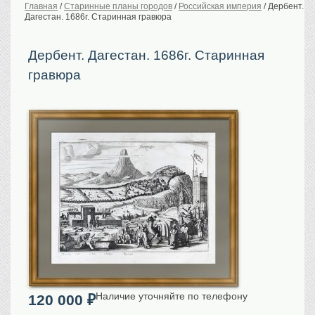
Главная
/
Старинные планы городов
/
Российская империя
/
Дербент.
Дагестан. 1686г. Старинная гравюра
История Российской
империи. Обычаи
Предметы VIP
Дербент. Дагестан. 1686г. Старинная
гравюра
Портреты царской
семьи
Старинные планы
городов
Москва
Санкт-Петербург
Российская империя
Прочие
Старинные карты
Российская империя
Европа
Мир
Исторические карты
Виды городов
Наличие уточняйте по телефону
120 000
₽
Москва