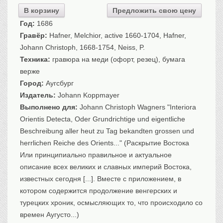
Санкт-Петербург
В корзину
Предложить свою цену
Российская империя
Год:
1686
Прочие
Гравёр:
Hafner, Melchior, active 1660-1704, Hafner,
Johann Christoph, 1668-1754, Neiss, P.
Севастополь, Крым
Техника:
гравюра на меди (офорт, резец), бумага
Ценные бумаги
верже
История моды.
Униформа
Город:
Аугсбург
Издатель:
Johann Koppmayer
Гражданская мода
Выполнено для:
Johann Christoph Wagners "Interiora
Униформа
Orientis Detecta, Oder Grundrichtige und eigentliche
Охота. Флора. Фауна
Beschreibung aller heut zu Tag bekandten grossen und
Фауна
herrlichen Reiche des Orients..." (Раскрытие Востока
Флора
Или принципиально правильное и актуальное
Охота
описание всех великих и славных империй Востока,
Рыбы, рыбалка
известных сегодня [...]. Вместе с приложением, в
котором содержится продолжение венгерских и
Техника, транспорт,
архитектура
турецких хроник, осмысляющих то, что происходило со
Архитектура
времен Аугусто...)
Техника