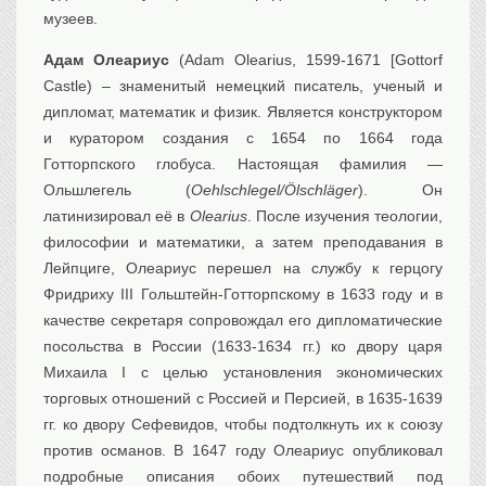
музеев.
Адам Олеариус
(Adam Olearius, 1599-1671 [Gottorf
Castle) – знаменитый немецкий писатель, ученый и
дипломат, математик и физик. Является конструктором
и куратором создания с 1654 по 1664 года
Готторпского глобуса. Настоящая фамилия —
Ольшлегель (
Oehlschlegel/Ölschläger
). Он
латинизировал её в
Olearius
. После изучения теологии,
философии и математики, а затем преподавания в
Лейпциге, Олеариус перешел на службу к герцогу
Фридриху III Гольштейн-Готторпскому в 1633 году и в
качестве секретаря сопровождал его дипломатические
посольства в России (1633-1634 гг.) ко двору царя
Михаила I с целью установления экономических
торговых отношений с Россией и Персией, в 1635-1639
гг. ко двору Сефевидов, чтобы подтолкнуть их к союзу
против османов. В 1647 году Олеариус опубликовал
подробные описания обоих путешествий под