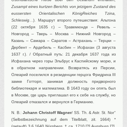
Zusampt eines kurtzen Berichts von jetzigem Zustand des
eussersten Orientalischen KönigReiches Tzina,
Schleswig
…). Маршрут второго путешествия: Альтона
(22 октября 1635 г.) – Травемюнде – Ревель –
Новгород – Тверь – Москва – Нижний Новгород –
Казань – Самара – Саратов – Астрахань – Терцки –
Дербент – Ардебиль – Касбин – Исфахан (3 августа
1637 г.). / Обратный путь: 21 декабря 1637 года из
Исфахана через горы Эльбрус к Каспийскому морю, и
в обратном направлении. Возвратясь из Персии,
Олеарий поселился в резиденции герцога Фридриха III
замке Готторп, занимая должность придворного
библиотекаря и математика. В 1643 году он опять был
в Москве, где царь приглашал его к себе на службу, но
Олеарий отказался и вернулся в Германию.
N. B.:
Johann Christoff Wagner
/ SS. Th. & Astr. St. Nor“
(Selbstbezeichnung auf dem Titelblatt, zit. 1664) *
(getauft) 3.6.1640 Nürnberg, † ca. 1710 [?] Augsburg [?].