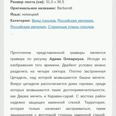
Размер листа (см):
31,0 x 36,5
Транспорт
Оригинальное название:
Berbendt
Флот, кораблестроение
Язык:
немецкий
Связь
Категории:
Виды городов
,
Российская империя
,
Букинистика
Российская империя
,
Старинные планы городов
.
…
Медицина
Оружие, военная
атрибутика
Прототипом представленной гравюры является
Выставочные
экспонаты XVI-XIXв.
гравюра по рисунку
Адама Олеариуса
. Исходя из
Досуг
изображения того времени, Дербент условно можно
Разное
разделить на четыре сектора. Плотно застроенная
Цитадель, над которой возвышаются башни мечети.
Вокруг цитадели располагаются дома горожан, среди
которых возвышаются такие достопримечательности,
как Джума мечеть и Караван-сарай. С востока район
надежно защищен каменной стеной. Территория,
которая только начинает застраиваться, также
защищенная с восточной стороны каменной стеной.