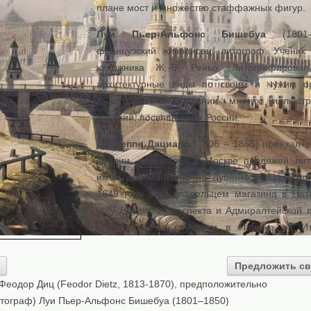
плане мост и множество стаффажных фигур.
Луи Пьер-Альфонс Бишебуа
(1801–
французский живописец, литограф. Ученик 
художника Ж.-Б. Реньо. Литографировал
архитектурные виды по своим и чужим ор
Участвовал в создании многих иллюстр
изданий, посвящённых России.
Джузеппе Дациаро
(1806 – 1865) приехал в
Италии, занимался в Москве продажей ли
имел два магазина на Лубянке и Кузнецко
1849 году стал владельцем магазина в Пет
углу Невского проспекта и Адмиралтейской 
несколько лет спустя и в Париже на Ит
Предложить св
Феодор Диц (Feodor Dietz, 1813-1870), предположительно
тограф) Луи Пьер-Альфонс Бишебуа (1801–1850)