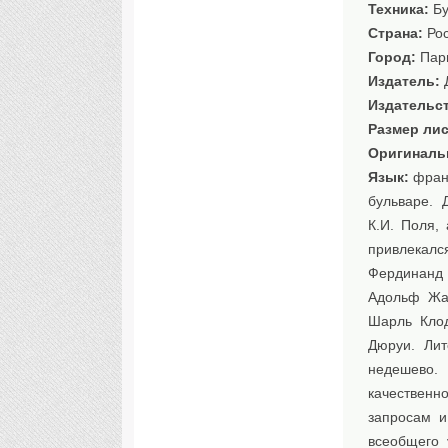
Техника:
Бу
Страна:
Рос
Город:
Пар
Издатель:
Д
Издательс
Размер лис
Оригиналь
Язык:
франц
бульваре. 
К.И. Поля,
привлекал
Фердинанд 
Адольф Жан
Шарль Клод
Дюруи. Лит
недешево.
качественн
запросам и
всеобщего 