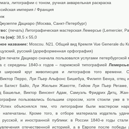
мага, литографии с тоном, ручная акварельная раскраска
сийская империя / Франция
иж
жузеппе Дациаро (Москва, Санкт-Петербург)
тво:
(печать) Литографическая мастерская Лемерсье (Lemercier, Par
та (см):
38,5 x 55,0
ное название:
Moscou. N21. Общий вид Кремля Vue Generale du Kr
узский, русский (дореформенная орфография)
Для печати Дациаро сначала пользовался услугами петербургской 
 а с середины 1840-х годов – парижской типографиeй
Лемерсье
ся широкий круг живописцев и литографов того времени. С
Виктор Перро, Луи Пьер Альфонс Бишебуа, Филипп Бенуа, отец и
 Батист Байо, Луи Жюльен Жакотте, Гийом Луи Пьер Регаме,
 Башелье, Виктор Винсент Адам, Самуэль Фридрих Дитц, Жан
ографии пользовались большим спросом, хотя стоили уже в 
 Успех объяснялся тем, что литографии были мастерски нар
о напечатаны. Кроме того, в отборе материала издатель удач
 русской, и иностранной публики: в России 1840-е годы стал
увлечения отечественной историей, а в Европе после победы 