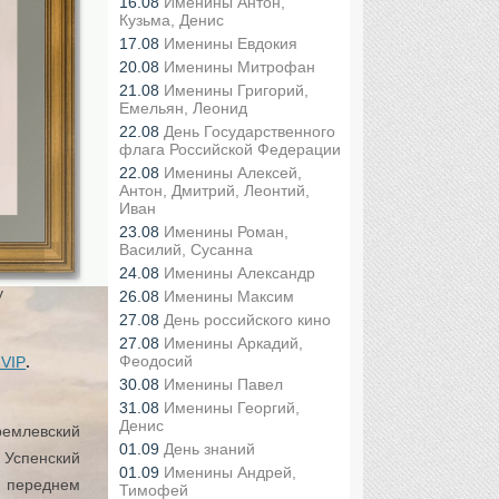
16.08
Именины Антон,
Кузьма, Денис
17.08
Именины Евдокия
20.08
Именины Митрофан
21.08
Именины Григорий,
Емельян, Леонид
22.08
День Государственного
флага Российской Федерации
22.08
Именины Алексей,
Антон, Дмитрий, Леонтий,
Иван
23.08
Именины Роман,
Василий, Сусанна
24.08
Именины Александр
у
26.08
Именины Максим
27.08
День российского кино
27.08
Именины Аркадий,
Феодосий
VIP
.
30.08
Именины Павел
31.08
Именины Георгий,
Денис
ремлевский
01.09
День знаний
 Успенский
01.09
Именины Андрей,
 переднем
Тимофей