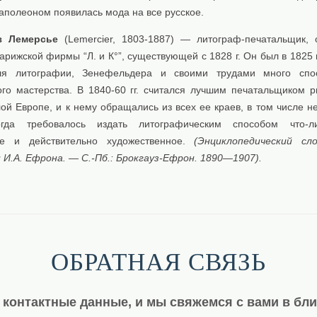
аполеоном появилась мода на все русское.
з Лемерсье
(Lemercier, 1803-1887) — литограф-печатальщик, 
арижской фирмы “Л. и К°”, существующей с 1828 г. Он был в 1825 
еля литографии, Зенефельдера и своими трудами много спос
ого мастерства. В 1840-60 гг. считался лучшим печатальщиком р
ой Европе, и к нему обращались из всех ее краев, в том числе н
огда требовалось издать литографическим способом что-л
ое и действительно художественное.
(Энциклопедический сл
 И.А. Ефрона. — С.-Пб.: Брокгауз-Ефрон. 1890—1907).
ОБРАТНАЯ СВЯЗЬ
 контактные данные, и мы свяжемся с вами в бл