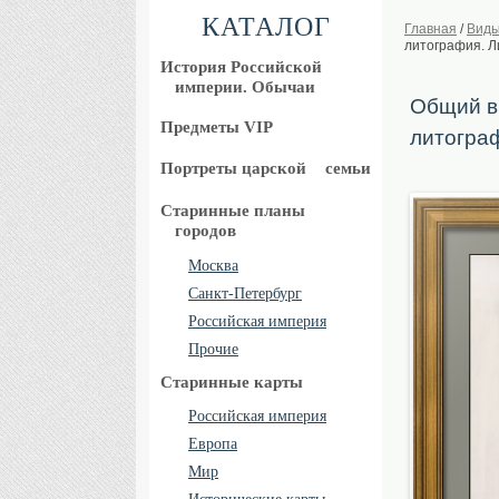
КАТАЛОГ
Главная
/
Виды
литография. Л
История Российской
империи. Обычаи
Общий ви
Предметы VIP
литограф
Портреты царской
семьи
Старинные планы
городов
Москва
Санкт-Петербург
Российская империя
Прочие
Старинные карты
Российская империя
Европа
Мир