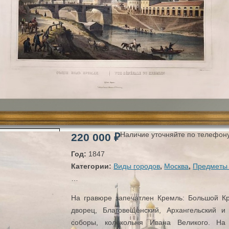
Наличие уточняйте по телефон
220 000
₽
Год:
1847
Категории:
Виды городов
,
Москва
,
Предметы 
…
На гравюре запечатлен Кремль: Большой К
дворец, Благовещенский, Архангельский и
соборы, колокольня Ивана Великого. На