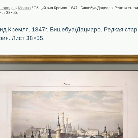
 городов
/
Москва
/
Общий вид Кремля. 1847г. Бишебуа/Дациаро. Редкая стар
ист 38×55.
д Кремля. 1847г. Бишебуа/Дациаро. Редкая ста
ия. Лист 38×55.