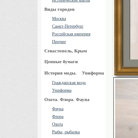
Исторические карты
Виды городов
Москва
Санкт-Петербург
Российская империя
Прочие
Севастополь, Крым
Ценные бумаги
История моды.
Униформа
Гражданская мода
Униформа
Охота. Флора. Фауна
Фауна
Флора
Охота
Рыбы, рыбалка