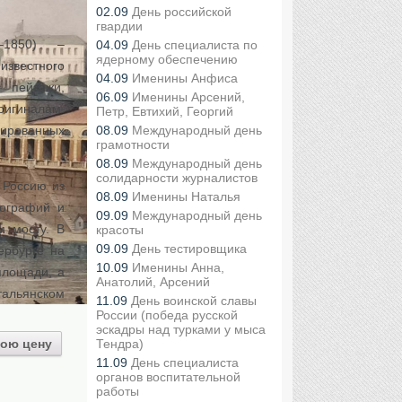
02.09
День российской
гвардии
1850) –
04.09
День специалиста по
ядерному обеспечению
известного
04.09
Именины Анфиса
 пейзажи,
06.09
Именины Арсений,
игиналам.
Петр, Евтихий, Георгий
08.09
Международный день
ированных
грамотности
08.09
Международный день
солидарности журналистов
 Россию из
08.09
Именины Наталья
тографий и
09.09
Международный день
м мосту. В
красоты
09.09
День тестировщика
ербурге на
10.09
Именины Анна,
площади, а
Анатолий, Арсений
альянском
11.09
День воинской славы
России (победа русской
эскадры над турками у мыса
Тендра)
ою цену
11.09
День специалиста
органов воспитательной
работы