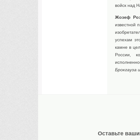
войск над Н
Жозеф Ро
известной п
изобретат
успехам эт
камне в цел
Poccии, к
исполненн
Брокгауза и
Оставьте ваши