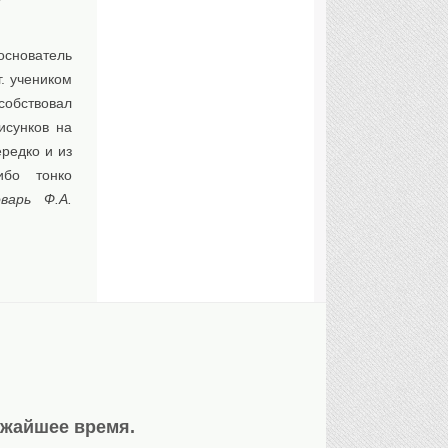
основатель
г. учеником
обствовал
исунков на
ередко и из
ибо тонко
оварь Ф.А.
ижайшее время.