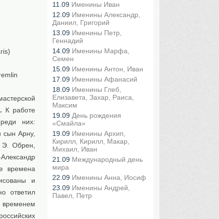
11.09
Именины Иван
12.09
Именины Александр,
Даниил, Григорий
13.09
Именины Петр,
Геннадий
14.09
Именины Марфа,
is)
Семен
15.09
Именины Антон, Иван
emlin
17.09
Именины Афанасий
18.09
Именины Глеб,
Елизавета, Захар, Раиса,
мастерской
Максим
.
К работе
19.09
День рождения
реди них:
«Смайла»
19.09
Именины Архип,
 сын Арну,
Кирилл, Кирилл, Макар,
 Э. Обрен,
Михаил, Иван
-Александр
21.09
Международный день
мира
те времена
22.09
Именины Анна, Иосиф
исованы и
23.09
Именины Андрей,
но ответил
Павел, Петр
и временем
российских