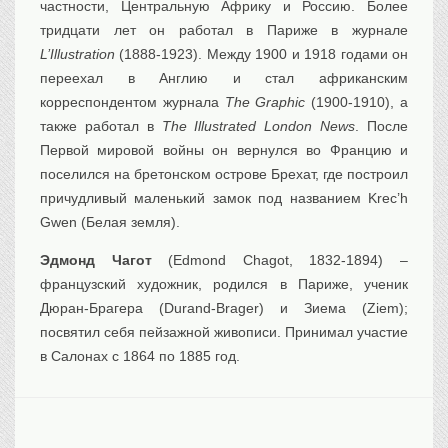
частности, Центральную Африку и Россию. Более
тридцати лет он работал в Париже в журнале
L’Illustration
(1888-1923). Между 1900 и 1918 годами он
переехал в Англию и стал африканским
корреспондентом журнала
The Graphic
(1900-1910), а
также работал в
The Illustrated London News
. После
Первой мировой войны он вернулся во Францию ​​и
поселился на бретонском острове Брехат, где построил
причудливый маленький замок под названием Krec’h
Gwen (Белая земля).
Эдмонд Чагот
(Edmond Chagot, 1832-1894) –
французский художник, родился в Париже, ученик
Дюран-Брагера (Durand-Brager) и Зиемa (Ziem);
посвятил себя пейзажной живописи. Принимал участие
в Салонах с 1864 по 1885 год.