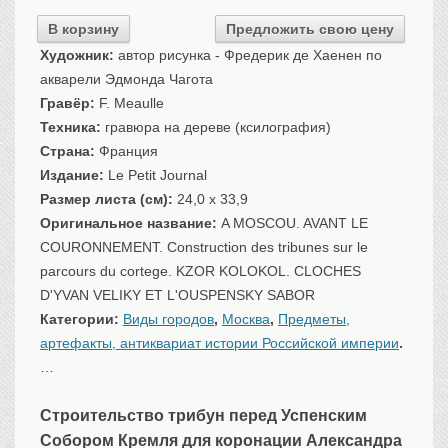
Санкт-Петербург
В корзину
Предложить свою цену
Российская империя
Художник:
автор рисунка - Фредерик де Хаенен по
Прочие
акварели Эдмонда Чагота
Севастополь, Крым
Гравёр:
F. Meaulle
Техника:
гравюра на дереве (ксилография)
Ценные бумаги
Страна:
Франция
История моды.
Униформа
Издание:
Le Petit Journal
Гражданская мода
Размер листа (см):
24,0 x 33,9
Униформа
Оригинальное название:
A MOSCOU. AVANT LE
COURONNEMENT. Construction des tribunes sur le
Охота. Флора. Фауна
parcours du cortege. KZOR KOLOKOL. CLOCHES
Фауна
D'YVAN VELIKY ET L'OUSPENSKY SABOR
Флора
Категории:
Виды городов
,
Москва
,
Предметы,
Охота
артефакты, антиквариат истории Российской империи
.
Рыбы, рыбалка
…
Техника, транспорт,
архитектура
Строительство трибун перед Успенским
Архитектура
Собором Кремля для коронации Александра
Техника