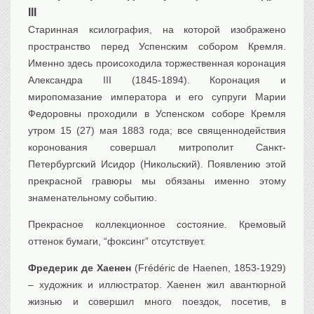
III
Транспорт
Старинная ксилография, на которой изображено
Флот, кораблестроение
пространство перед Успенским собором Кремля.
Связь
Именно здесь происоходила торжественная коронация
Букинистика
Александра III (1845-1894). Коронация и
Медицина
миропомазание императора и его супруги Марии
Федоровны проходили в Успенском соборе Кремля
Оружие, военная
атрибутика
утром 15 (27) мая 1883 года; все священнодействия
Выставочные
экспонаты XVI-XIXв.
коронования совершал митрополит Санкт-
Петербургский Исидор (Никольский). Появлению этой
Досуг
прекрасной гравюры мы обязаны именно этому
Разное
знаменательному событию.
Прекрасное коллекционное состояние. Кремовый
оттенок бумаги, “фоксинг” отсутствует.
Фредерик де Хаенен
(Frédéric de Haenen, 1853-1929)
– художник и иллюстратор. Хаенен жил авантюрной
жизнью и совершил много поездок, посетив, в