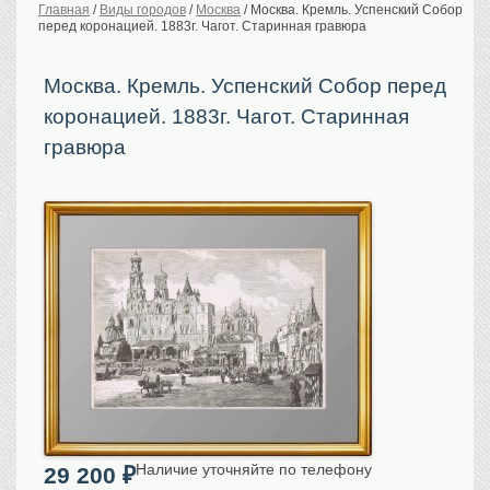
Главная
/
Виды городов
/
Москва
/
Москва. Кремль. Успенский Собор
перед коронацией. 1883г. Чагот. Старинная гравюра
История Российской
империи. Обычаи
Предметы VIP
Москва. Кремль. Успенский Собор перед
коронацией. 1883г. Чагот. Старинная
Портреты царской
семьи
гравюра
Старинные планы
городов
Москва
Санкт-Петербург
Российская империя
Прочие
Старинные карты
Российская империя
Европа
Мир
Исторические карты
Виды городов
Наличие уточняйте по телефону
29 200
₽
Москва