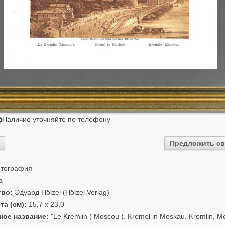
Наличие уточняйте по телефону
₽
Предложить св
тография
а
тво:
Эдуард Hölzel (Hölzel Verlag)
та (см):
15,7 x 23,0
ное название:
"Le Kremlin ( Moscou ). Kremel in Moskau. Kremlin, 