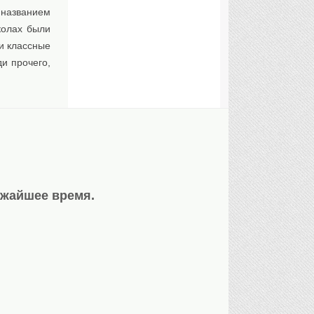
 названием
колах были
и классные
ди прочего,
ижайшее время.