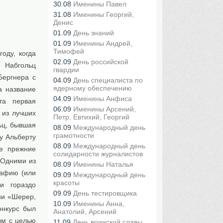
30.08
Именины Павел
31.08
Именины Георгий,
Денис
01.09
День знаний
01.09
Именины Андрей,
Тимофей
оду, когда
02.09
День российской
 Набгольц
гвардии
Бергнера с
04.09
День специалиста по
ядерному обеспечению
а название
04.09
Именины Анфиса
та первая
06.09
Именины Арсений,
 из лучших
Петр, Евтихий, Георгий
ьц, бывшая
08.09
Международный день
грамотности
у Альберту
08.09
Международный день
е прежние
солидарности журналистов
 Одними из
08.09
Именины Наталья
рафию (или
09.09
Международный день
красоты
и гораздо
09.09
День тестировщика
ии «Шерер,
10.09
Именины Анна,
онкурс был
Анатолий, Арсений
ым с целью
11.09
День воинской славы