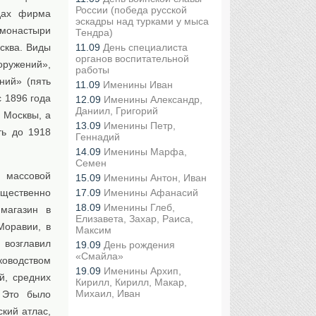
России (победа русской
дах фирма
эскадры над турками у мыса
, монастыри
Тендра)
11.09
День специалиста
осква. Виды
органов воспитательной
оружений»,
работы
ний» (пять
11.09
Именины Иван
с 1896 года
12.09
Именины Александр,
Даниил, Григорий
 Москвы, а
13.09
Именины Петр,
ть до 1918
Геннадий
14.09
Именины Марфа,
Семен
 массовой
15.09
Именины Антон, Иван
17.09
Именины Афанасий
щественно
18.09
Именины Глеб,
магазин в
Елизавета, Захар, Раиса,
Моравии, в
Максим
возглавил
19.09
День рождения
«Смайла»
ководством
19.09
Именины Архип,
й, средних
Кирилл, Кирилл, Макар,
Михаил, Иван
 Это было
кий атлас,