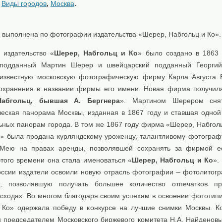
:
Виды городов
,
Москва
.
 выполнена по фотографии издательства «Шерер, Набгольц и Ко».
 издательство «
Шерер, Набгольц и Ко
» было создано в 1863 г
 подданный Мартин Шерер и швейцарский подданный Георгий
известную московскую фотографическую фирму Карла Августа 
охранения в названии фирмы его имени. Новая фирма получил
абгольц, бывшая А. Бергнера
». Мартином Шерером сня
еская панорама Москвы, изданная в 1867 году и ставшая одной
ьных панорам города. В том же 1867 году фирма «Шерер, Набгол
а» была продана курляндскому уроженцу, талантливому фотограф
 Мею на правах аренды, позволявшей сохранять за фирмой е
этого времени она стала именоваться «
Шерер, Набгольц и Ко
».
оссии издатели освоили новую отрасль фотографии – фотолитог
), позволявшую получать большее количество отпечатков пр
сходах. Во многом благодаря своим успехам в освоении фототип
 Ко» одержала победу в конкурсе на лучшие снимки Москвы. К
н председателем Московского биржевого комитета Н.А. Найденов