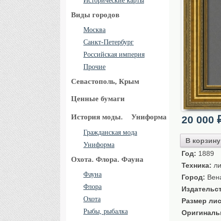
Исторические карты
Виды городов
Москва
Санкт-Петербург
Российская империя
Прочие
Севастополь, Крым
Ценные бумаги
История моды.
Униформа
20 000
Гражданская мода
В корзину
Униформа
Год:
1889
Охота. Флора. Фауна
Техника:
ли
Фауна
Город:
Вен
Флора
Издательс
Охота
Размер лис
Рыбы, рыбалка
Оригиналь