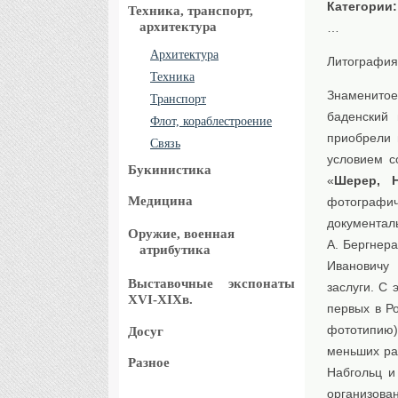
Категории
Техника, транспорт,
архитектура
…
Архитектура
Литография
Техника
Знаменитое
Транспорт
баденский
Флот, кораблестроение
приобрели 
Связь
условием с
Букинистика
«
Шерер, Н
Медицина
фотографич
документал
Оружие, военная
А. Бергнер
атрибутика
Ивановичу
Выставочные
экспонаты
заслуги. С 
XVI-XIXв.
первых в Р
фототипию
Досуг
меньших ра
Разное
Набгольц и
организова