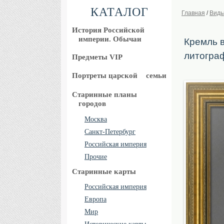
КАТАЛОГ
Главная
/
Виды
История Российской
империи. Обычаи
Кремль в
литогра
Предметы VIP
Портреты царской
семьи
Старинные планы
городов
Москва
Санкт-Петербург
Российская империя
Прочие
Старинные карты
Российская империя
Европа
Мир