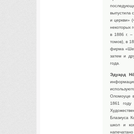
последующ
выпустила с
и церкви» (
некоторых г
в 1886 г. 
томов), в 1
фирма «Шер
затем и др
года.
Эдуард Höl
информаци
используют
Оломоуце в
1861 году 
Художестве
Блазиуса К
школ и ко
напечатано 