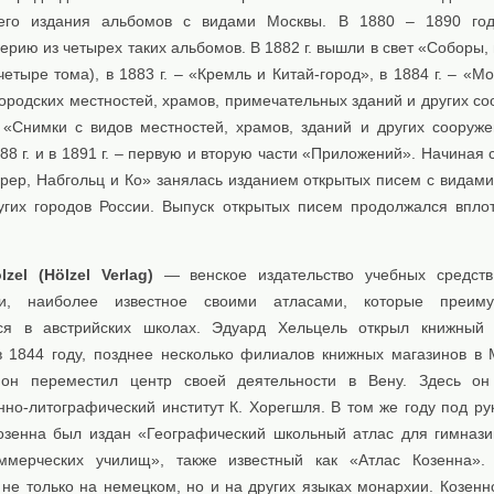
его издания альбомов с видами Москвы. В 1880 – 1890 го
ерию из четырех таких альбомов. В 1882 г. вышли в свет «Соборы
четыре тома), в 1883 г. – «Кремль и Китай-город», в 1884 г. – «М
ородских местностей, храмов, примечательных зданий и других со
– «Снимки с видов местностей, храмов, зданий и других сооруже
888 г. и в 1891 г. – первую и вторую части «Приложений». Начиная 
ер, Набгольц и Ко» занялась изданием открытых писем с видами
угих городов России. Выпуск открытых писем продолжался впло
zel (Hölzel Verlag)
— венское издательство учебных средств
и, наиболее известное своими атласами, которые преиму
ся в австрийских школах. Эдуард Хельцель открыл книжный 
 1844 году, позднее несколько филиалов книжных магазинов в 
он переместил центр своей деятельности в Вену. Здесь он 
нно-литографический институт К. Хорегшля. В том же году под ру
озенна был издан «Географический школьный атлас для гимнази
ммерческих училищ», также известный как «Атлас Козенна».
не только на немецком, но и на других языках монархии. Козеннс