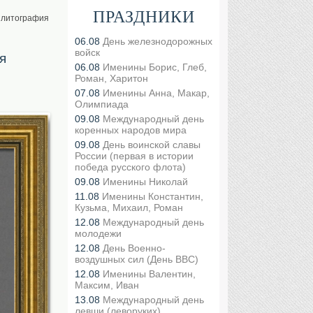
ПРАЗДНИКИ
я литография
06.08
День железнодорожных
войск
я
06.08
Именины Борис, Глеб,
Роман, Харитон
07.08
Именины Анна, Макар,
Олимпиада
09.08
Международный день
коренных народов мира
09.08
День воинской славы
России (первая в истории
победа русского флота)
09.08
Именины Николай
11.08
Именины Константин,
Кузьма, Михаил, Роман
12.08
Международный день
молодежи
12.08
День Военно-
воздушных сил (День ВВС)
12.08
Именины Валентин,
Максим, Иван
13.08
Международный день
левши (леворуких)