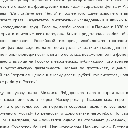
евёл в стихах на французский язык «Бахчисарайский фонтан» А.
нием
“L’a Fontaine des Pleurs”
и, более того, даже издал его в ви
своего брата. Результатом многолетних исследований и личных 
клопедический труд «Россия», опубликованный в Париже в 1838 го
тория и описание всех народов». Книга представляла собой объ
оннее описание Российской империи, изобиловала географи
ими фактами, содержала много актуальных статистических данных.
зне и энциклопедичности книга не осталась незамеченной на фоне
ивного взгляда на Россию в европейских публикациях того времен
ов русофильскую деятельность Шопена по достоинству оценил 
й его “перстнем ценою в тысячу двести рублей как писателя, нап
е работу о России”.
ду по указу царя Михаила Фёдоровича начато строительств
о каменного моста через Москву-реку у Всехсвятских ворот.
е на строительство, так поразили современников, что возникла 
менного моста!» (о ценности и дороговизне чего-либо). По сви
. М. Снегирева, он «почитался одною из столичных диковинок,
иким, Сухаревой башней, Царь-колоколом, Царь-пушкою». В серед