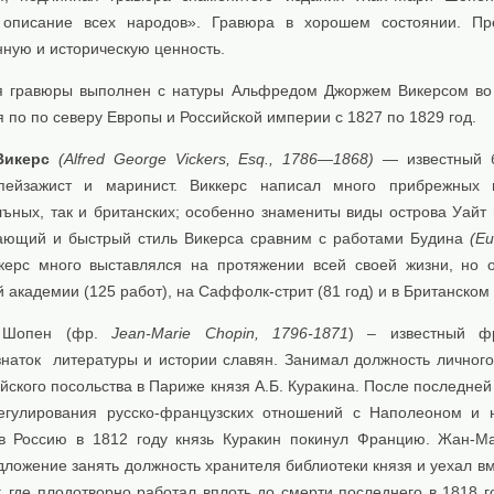
описание всех народов». Гравюра в хорошем состоянии. Пре
нную и историческую ценность.
я гравюры выполнен с натуры Альфрeдом Джоржем Викерсом во
 по по северу Европы и Российской империи с 1827 по 1829 год.
Викерс
(Alfred George Vickers, Esq., 1786—1868)
— известный б
пейзажист и маринист. Виккерс написал много прибрежных в
лъных, так и британских; особенно знамениты виды острова Уайт 
кающий и быстрый стиль Викерса сравним с работами Будина
(Eu
керс много выставлялся на протяжении всей своей жизни, но 
 академии (125 работ), на Саффолк-стрит (81 год) и в Британском 
 Шопен (фр.
Jean-Marie Chopin, 1796-1871
) – известный фр
 знаток литературы и истории славян. Занимал должность личного
йского посольства в Париже князя А.Б. Куракина. После последне
егулирования русско-французских отношений с Наполеоном и 
в Россию в 1812 году князь Куракин покинул Францию. Жан-
ложение занять должность хранителя библиотеки князя и уехал вм
, где плодотворно работал вплоть до смерти последнего в 1818 г