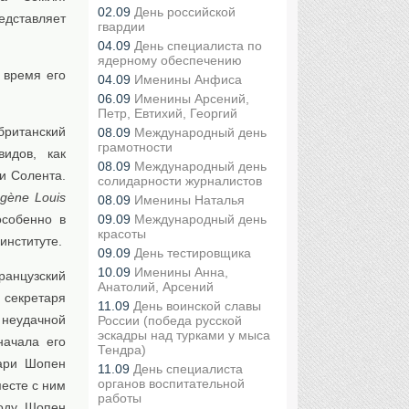
02.09
День российской
дставляет
гвардии
04.09
День специалиста по
ядерному обеспечению
 время его
04.09
Именины Анфиса
06.09
Именины Арсений,
Петр, Евтихий, Георгий
ританский
08.09
Международный день
грамотности
идов, как
08.09
Международный день
и Солента.
солидарности журналистов
gène Louis
08.09
Именины Наталья
особенно в
09.09
Международный день
красоты
институте.
09.09
День тестировщика
10.09
Именины Анна,
анцузский
Анатолий, Арсений
 секретаря
11.09
День воинской славы
й неудачной
России (победа русской
эскадры над турками у мыса
начала его
Тендра)
Мари Шопен
11.09
День специалиста
органов воспитательной
есте с ним
работы
оду. Шопен