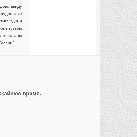
дом, ввиду
трудностью
лько одной
бопытством
о почитаем
России“.
ижайшее время.