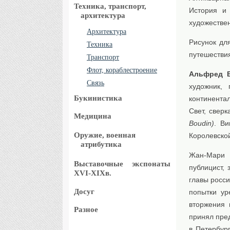
Техника, транспорт,
История и 
архитектура
художестве
Архитектура
Рисунок дл
Техника
путешествия
Транспорт
Флот, кораблестроение
Альфред 
Связь
художник, 
Букинистика
континента
Свет, свер
Медицина
Boudin)
. Ви
Оружие, военная
Королевской
атрибутика
Жан-Мари
Выставочные
экспонаты
публицист,
XVI-XIXв.
главы росси
Досуг
попытки ур
вторжения 
Разное
принял пред
в Петербург