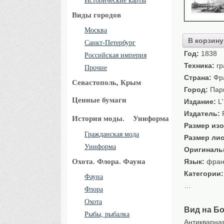
Исторические карты
Виды городов
Москва
В корзину
Санкт-Петербург
Год:
1838
Российская империя
Техника:
гр
Прочие
Страна:
Фр
Севастополь, Крым
Город:
Пар
Ценные бумаги
Издание:
L
Издатель:
История моды.
Униформа
Размер изо
Гражданская мода
Размер лис
Униформа
Оригиналь
Охота. Флора. Фауна
Язык:
фран
Категории
Фауна
…
Флора
Охота
Вид на Б
Рыбы, рыбалка
Антикварн