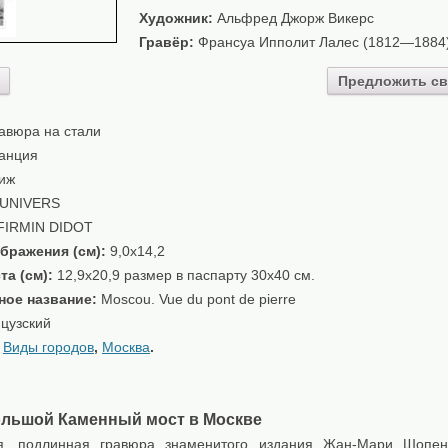
Художник:
Альфрeд Джорж Викерс
Гравёр:
Франсуа Ипполит Лалес (1812—1884
Предложить св
авюра на стали
анция
иж
'UNIVERS
FIRMIN DIDOT
бражения (см):
9,0x14,2
та (см):
12,9x20,9 размер в паспарту 30х40 см.
ное название:
Moscou. Vue du pont de pierre
цузский
:
Виды городов
,
Москва
.
ольшой Каменный мост в Москве
ая, подлинная гравюра знаменитого издания Жан-Мари Шопен