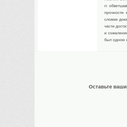
гг. обветш
прочности 
сломки дока
части доста
и сожалени
был одною и
Оставьте ваши