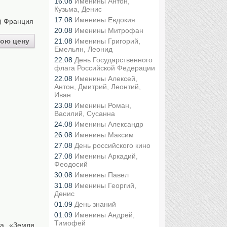
16.08
Именины Антон,
Кузьма, Денис
17.08
Именины Евдокия
) Франция
20.08
Именины Митрофан
ою цену
21.08
Именины Григорий,
Емельян, Леонид
22.08
День Государственного
флага Российской Федерации
22.08
Именины Алексей,
Антон, Дмитрий, Леонтий,
Иван
23.08
Именины Роман,
Василий, Сусанна
24.08
Именины Александр
26.08
Именины Максим
27.08
День российского кино
27.08
Именины Аркадий,
Феодосий
30.08
Именины Павел
31.08
Именины Георгий,
Денис
01.09
День знаний
01.09
Именины Андрей,
Тимофей
а «Земля.