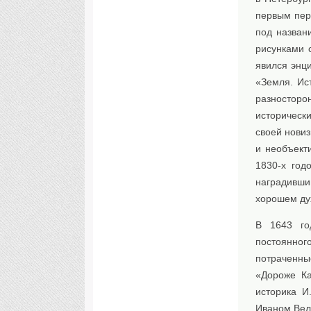
первым пер
под назва
рисунками 
явился энци
«Земля. Ис
разностор
историческ
своей нови
и необъект
1830-х год
наградивши
хорошем дух
В 1643 го
постоянног
потраченны
«Дороже Ка
историка И
Иваном Вел