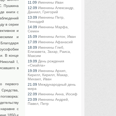
11.09
Именины Иван
С. Пушкина
12.09
Именины Александр,
де книги с
Даниил, Григорий
13.09
Именины Петр,
наблюдений
Геннадий
ду в серии
14.09
Именины Марфа,
ективное и
Семен
15.09
Именины Антон, Иван
ческими и
17.09
Именины Афанасий
 Благодаря
18.09
Именины Глеб,
 русофобии
Елизавета, Захар, Раиса,
и. В конце
Максим
19.09
День рождения
Николай I,
«Смайла»
исавшего в
19.09
Именины Архип,
Кирилл, Кирилл, Макар,
Михаил, Иван
о первого
21.09
Международный день
мира
 Средства,
22.09
Именины Анна, Иосиф
поговорка:
23.09
Именины Андрей,
детельству
Павел, Петр
 наравне с
ине 1850-х