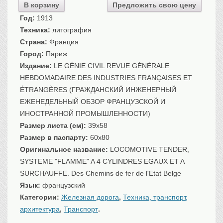
В корзину
Предложить свою цену
Санкт-Петербург
Год:
1913
Российская империя
Техника:
литография
Прочие
Страна:
Франция
Севастополь, Крым
Город:
Париж
Ценные бумаги
Издание:
LE GÉNIE CIVIL REVUE GÉNÉRALE
HEBDOMADAIRE DES INDUSTRIES FRANÇAISES ET
История моды.
Униформа
ÉTRANGÈRES (ГРАЖДАНСКИЙ ИНЖЕНЕРНЫЙ
Гражданская мода
ЕЖЕНЕДЕЛЬНЫЙ ОБЗОР ФРАНЦУЗСКОЙ И
Униформа
ИНОСТРАННОЙ ПРОМЫШЛЕННОСТИ)
Охота. Флора. Фауна
Размер листа (см):
39x58
Размер в паспарту:
60x80
Фауна
Оригинальное название:
LOCOMOTIVE TENDER,
Флора
SYSTEME "FLAMME" A 4 CYLINDRES EGAUX ET A
Охота
SURCHAUFFE. Des Chemins de fer de l'Etat Belge
Рыбы, рыбалка
Язык:
французский
Техника, транспорт,
архитектура
Категории:
Железная дорога
,
Техника, транспорт,
Архитектура
архитектура
,
Транспорт
.
Техника
…