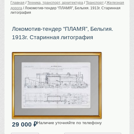
Главная
/
Техника, транспорт, архитектура
/
Транспорт
/
Железная
дорога
/
Локомотив-тендер “ПЛАМЯ”, Бельгия. 1913г. Старинная
История Российской
империи. Обычаи
литография
Предметы VIP
Локомотив-тендер “ПЛАМЯ”, Бельгия.
Портреты царской
семьи
1913г. Старинная литография
Старинные планы
городов
Москва
Санкт-Петербург
Российская империя
Прочие
Старинные карты
Российская империя
Европа
Мир
Исторические карты
Наличие уточняйте по телефону
Виды городов
29 000
₽
Москва