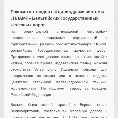
Транспорт
Локомотив-тендер с 4 цилиндрами системы
Флот, кораблестроение
«ПЛАМЯ» Бельгийских Государственных
Связь
железных дорог
Букинистика
На оригинальной антикварной литографии
Медицина
представлены продольные вертикальный и
Оружие, военная
горизонтальный разрезы локомотива-тендерa “ПЛАМЯ
атрибутика
Бельгийских Государственных железных дорог.
Выставочные
экспонаты XVI-XIXв.
Прекрасное коллекционное состояние, оттиск яркий и
четкий, плотная бумага, издательский фальц. Фоксинг
Досуг
отсутствует. Verso blanc. Идеально подходит для
Разное
оформления интерьера или в качестве подарка
ценителю старинной железнодорожной техники,
коллекционеру. Не подлежит вывозу за пределы
Российской Федерации.
Бельгия была второй страной в Европе, после
Великобритании, построившей железную дорогу и
производящей локомотивы. В 1835 году открылась