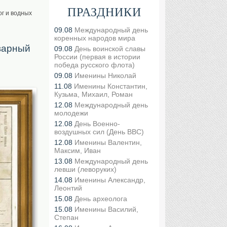
ПРАЗДНИКИ
г и водных
09.08
Международный день
коренных народов мира
кварный
09.08
День воинской славы
России (первая в истории
победа русского флота)
09.08
Именины Николай
11.08
Именины Константин,
Кузьма, Михаил, Роман
12.08
Международный день
молодежи
12.08
День Военно-
воздушных сил (День ВВС)
12.08
Именины Валентин,
Максим, Иван
13.08
Международный день
левши (леворуких)
14.08
Именины Александр,
Леонтий
15.08
День археолога
15.08
Именины Василий,
Степан