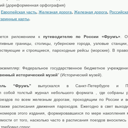
кий (дореформенная орфография)
:
Европейская часть
,
Железная дорога
,
Железная дорога
,
Российск
таринные карты
.
яется риложением к
путеводителю по России «Фрумъ»
. О
тивные границы, столицы, губернские города, узловые станции
ествующие и строящиеся, пароходные рейсы (морские). В прав
экземпляр: Федеральное государственное бюджетное учреждени
венный исторический музей
” (Исторический музей).
тель “Фрумъ”
выпускался в Санкт-Петербурге и Пет
л собой толстый журнал небольшого формата , где собраны 
оездов по всем железным дорогам, проходящим по России и 
 также расписания движения пароходов. Ежегодно в свет выход
 номеров этого издания, формировавшихся по мере накопления 
симости от того, насколько часто в расписания поездов вносилис
о требовал спрос.