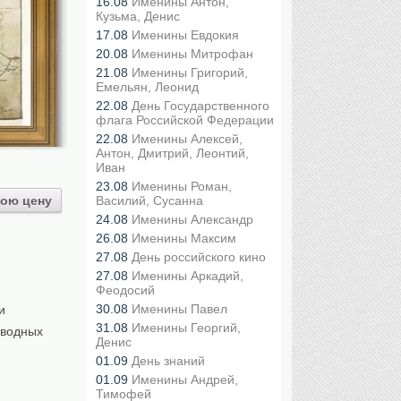
16.08
Именины Антон,
Кузьма, Денис
17.08
Именины Евдокия
20.08
Именины Митрофан
21.08
Именины Григорий,
Емельян, Леонид
22.08
День Государственного
флага Российской Федерации
22.08
Именины Алексей,
Антон, Дмитрий, Леонтий,
Иван
23.08
Именины Роман,
Василий, Сусанна
ою цену
24.08
Именины Александр
26.08
Именины Максим
27.08
День российского кино
27.08
Именины Аркадий,
Феодосий
30.08
Именины Павел
и
31.08
Именины Георгий,
 водных
Денис
01.09
День знаний
01.09
Именины Андрей,
Тимофей