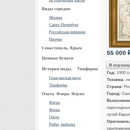
Исторические карты
Виды городов
Москва
Санкт-Петербург
Российская империя
Прочие
Севастополь, Крым
55 000
Ценные бумаги
В корзину
История моды.
Униформа
Год:
1900 (о
Гражданская мода
Техника:
ли
Униформа
Страна:
Рос
Город:
Санк
Охота. Флора. Фауна
Выполнено
Фауна
пароходных 
Флора
путей Европ
Охота
Оригиналь
Рыбы, рыбалка
приложение