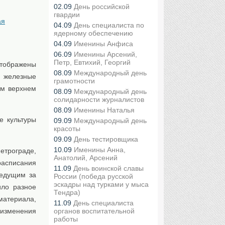
02.09
День российской
гвардии
ая
04.09
День специалиста по
ядерному обеспечению
04.09
Именины Анфиса
06.09
Именины Арсений,
Петр, Евтихий, Георгий
тображены
08.09
Международный день
, железные
грамотности
ом верхнем
08.09
Международный день
солидарности журналистов
08.09
Именины Наталья
е культуры
09.09
Международный день
красоты
09.09
День тестировщика
10.09
Именины Анна,
рограде,
Анатолий, Арсений
расписания
11.09
День воинской славы
ведущим за
России (победа русской
эскадры над турками у мыса
ило разное
Тендра)
материала,
11.09
День специалиста
органов воспитательной
ь изменения
работы