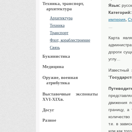
Техника, транспорт,
Язык:
русс
архитектура
Категорий
Архитектура
империя
,
С
Техника
…
Транспорт
Карта явл
Флот, кораблестроение
администра
Связь
дороги сущ
Букинистика
углу…
Медицина
Известный 
“
Государст
Оружие, военная
атрибутика
Путеводи
Выставочные
экспонаты
представля
XVI-XIXв.
движения п
границу, а
Досуг
количество
Разное
т.е. в зави
или как тог