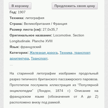
Санкт-Петербург
В корзину
Предложить свою цену
Российская империя
Год:
1907
Прочие
Техника:
литография
Севастополь, Крым
Страна:
Великобритания / Франция
Размер листа (см):
27,0x35,7
Ценные бумаги
Оригинальное название:
Locomotive. Section
История моды.
Униформа
Longitudinale. Planche XVIII
Язык:
французский
Гражданская мода
Категории:
Железная дорога
,
Техника, транспорт,
Униформа
архитектура
,
Транспорт
.
Охота. Флора. Фауна
…
Фауна
На старинной литографии изображен продольный
Флора
разрез типичного британского пассажирского паровоза.
Охота
Прототипом послужила иллюстрация из “Популярной
Рыбы, рыбалка
энциклопедии” (Лондон, 1874 г.) Описание на
Техника, транспорт,
архитектура
французском языке (обозначения от А до Z)
Архитектура
расположено внизу под рамкой.
Техника