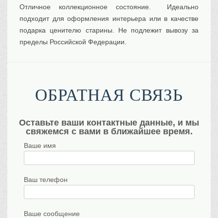
Отличное коллекционное состояние. Идеально
Транспорт
подходит для оформления интерьера или в качестве
Флот, кораблестроение
подарка ценителю старины. Не подлежит вывозу за
Связь
пределы Российской Федерации.
Букинистика
Медицина
Оружие, военная
атрибутика
ОБРАТНАЯ СВЯЗЬ
Выставочные
экспонаты XVI-XIXв.
Досуг
Оставьте ваши контактные данные, и мы
свяжемся с вами в ближайшее время.
Разное
Ваше имя
Ваш телефон
Ваше сообщение