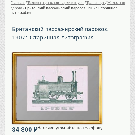
Главная
/
Техника, транспорт, архитектура
/
Транспорт
/
Железная
дорога
/
Британский пассажирский паровоз. 1907г. Старинная
История Российской
империи. Обычаи
литография
Предметы VIP
Британский пассажирский паровоз.
Портреты царской
семьи
1907г. Старинная литография
Старинные планы
городов
Москва
Санкт-Петербург
Российская империя
Прочие
Старинные карты
Российская империя
Европа
Мир
Исторические карты
Виды городов
Наличие уточняйте по телефону
34 800
₽
Москва