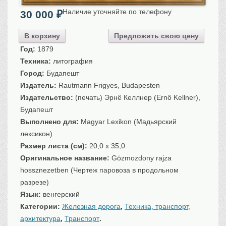
Санкт-Петербург
Наличие уточняйте по телефону
30 000
₽
Российская империя
Прочие
В корзину
Предложить свою цену
Год:
1879
Севастополь, Крым
Техника:
литография
Ценные бумаги
Город:
Будапешт
История моды.
Униформа
Издатель:
Rautmann Frigyes, Budapesten
Издательство:
(печать) Эрнё Келлнер (Ernö Kellner),
Гражданская мода
Будапешт
Униформа
Выполнено для:
Magyar Lexikon (Мадьярский
Охота. Флора. Фауна
лексикон)
Фауна
Размер листа (см):
20,0 x 35,0
Флора
Оригинальное название:
Gözmozdony rajza
Охота
hossznezetben (Чертеж паровоза в продольном
Рыбы, рыбалка
разрезе)
Язык:
венгерский
Техника, транспорт,
архитектура
Категории:
Железная дорога
,
Техника, транспорт,
Архитектура
архитектура
,
Транспорт
.
Техника