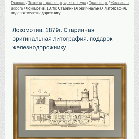
Главная
/
Техника, транспорт, архитектура
/
Транспорт
/
Железная
дорога
/
Локомотив. 1879г. Старинная оригинальная литография,
История Российской
империи. Обычаи
подарок железнодорожнику
Предметы VIP
Локомотив. 1879г. Старинная
Портреты царской
семьи
оригинальная литография, подарок
Старинные планы
городов
железнодорожнику
Москва
Санкт-Петербург
Российская империя
Прочие
Старинные карты
Российская империя
Европа
Мир
Исторические карты
Виды городов
Москва