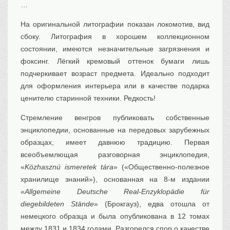
…
Транспорт
Флот, кораблестроение
На оригинальной литографии показан локомотив, вид
Связь
сбоку. Литография в хорошем коллекционном
состоянии, имеются незначительные загрязнения и
Букинистика
фоксинг. Лёгкий кремовый оттенок бумаги лишь
Медицина
подчеркивает возраст предмета. Идеально подходит
для оформления интерьера или в качестве подарка
Оружие, военная
атрибутика
ценителю старинной техники. Редкость!
Выставочные
экспонаты XVI-XIXв.
Стремление венгров публиковать собственные
Досуг
энциклопедии, основанные на передовых зарубежных
Разное
образцах, имеет давнюю традицию. Первая
всеобъемлющая разговорная энциклопедия,
«
Közhasznú ismeretek tára
» («Общественно-полезное
хранилище знаний»), основанная на 8-м издании
«
Allgemeine Deutsche Real-Enzyklopädie für
diegebildeten Stände
» (Брокгауз), едва отошла от
немецкого образца и была опубликована в 12 томах
между 1831 и 1834 годами. Разгорелся спор о качестве