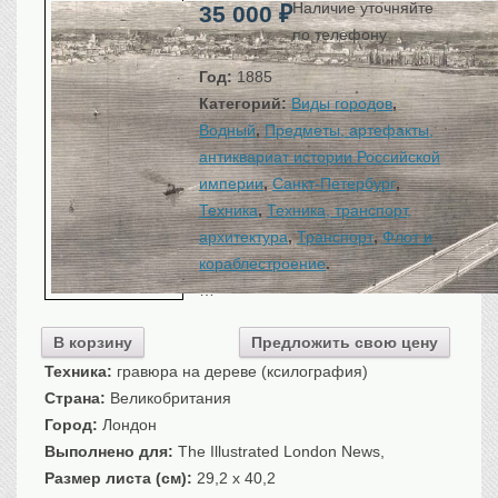
Наличие уточняйте
35 000
₽
Санкт-Петербург
по телефону
Российская империя
Прочие
Год:
1885
Категорий:
Виды городов
,
Севастополь, Крым
Водный
,
Предметы, артефакты,
Ценные бумаги
антиквариат истории Российской
История моды.
Униформа
империи
,
Санкт-Петербург
,
Техника
,
Техника, транспорт,
Гражданская мода
архитектура
,
Транспорт
,
Флот и
Униформа
кораблестроение
.
Охота. Флора. Фауна
…
Фауна
Флора
В корзину
Предложить свою цену
Охота
Техника:
гравюра на дереве (ксилография)
Рыбы, рыбалка
Страна:
Великобритания
Город:
Лондон
Техника, транспорт,
архитектура
Выполнено для:
The Illustrated London News,
Архитектура
Размер листа (см):
29,2 x 40,2
Техника