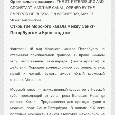
Оригинальное название:
THE ST. PETERSBURG AND
Транспорт
CRONSTADT MARITIME CANAL, OPENED BY THE
Флот, кораблестроение
EMPEROR OF RUSSIA, ON WEDNESDAY, MAY 27
Связь
Язык:
английский
Букинистика
Открытие Морского канала между Санкт-
Петербургом и Кронштадтом
Медицина
Оружие, военная
атрибутика
Фантазийный вид Морского канала Петербурга на
Выставочные
экспонаты XVI-XIXв.
старинной оригинальной гравюре. В право нижнем
углу изображение земснаряда (землечерпалки) в
Досуг
действии. Хорошее коллекционное состояние, оттиск
Разное
яркий и четкий. Бумага имеет лёгкий кремовый
оттенок. Verso text.
Морской канал — искусственный фарватер в Невской
губе, проходящий от устья реки Большая Нева до
острова Котлин. Предназначен для прохода судов в
морской порт Санкт-Петербурга. В начале XIX века
портовые мощности Санкт-Петербурга находились на