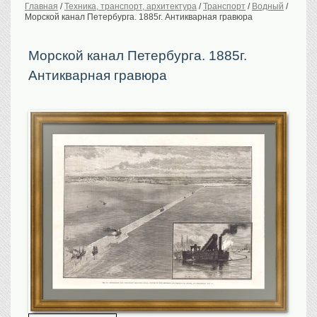
Главная
/
Техника, транспорт, архитектура
/
Транспорт
/
Водный
/
Морской канал Петербурга. 1885г. Антикварная гравюра
История Российской
империи. Обычаи
Предметы VIP
Морской канал Петербурга. 1885г.
Антикварная гравюра
Портреты царской
семьи
Старинные планы
городов
Москва
Санкт-Петербург
Российская империя
Прочие
Старинные карты
Российская империя
Европа
Мир
Исторические карты
Виды городов
Москва