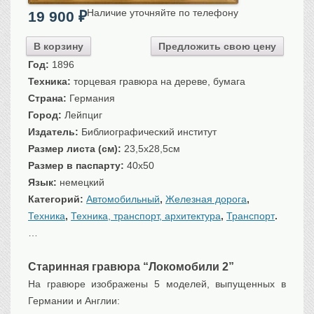
Санкт-Петербург
Наличие уточняйте по телефону
19 900
₽
Российская империя
В корзину
Предложить свою цену
Прочие
Год:
1896
Севастополь, Крым
Техника:
торцевая гравюра на дереве, бумага
Ценные бумаги
Страна:
Германия
Город:
Лейпциг
История моды.
Униформа
Издатель:
Библиографический институт
Гражданская мода
Размер листа (см):
23,5х28,5см
Униформа
Размер в паспарту:
40x50
Охота. Флора. Фауна
Язык:
немецкий
Фауна
Категорий:
Автомобильный
,
Железная дорога
,
Флора
Техника
,
Техника, транспорт, архитектура
,
Транспорт
.
Охота
…
Рыбы, рыбалка
Старинная гравюра “Локомобили 2”
Техника, транспорт,
архитектура
На гравюре изображены 5 моделей, выпущенных в
Архитектура
Германии и Англии:
Техника