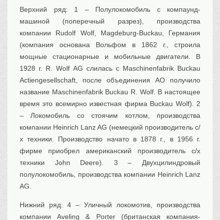
Верхний ряд: 1 – Полулокомобиль с компаунд-
Транспорт
машиной (поперечный разрез), производства
Флот, кораблестроение
компании Rudolf Wolf, Magdeburg-Buckau, Германия
Связь
(компания основана Вольфом в 1862 г., строила
Букинистика
мощные стационарные и мобильные двигатели. В
Медицина
1928 г. R. Wolf AG слилась с Maschinenfabrik Buckau
Actiengesellschaft, после объединения АО получило
Оружие, военная
атрибутика
название Maschinenfabrik Buckau R. Wolf. В настоящее
Выставочные
экспонаты XVI-XIXв.
время это всемирно известная фирма Buckau Wolf). 2
– Локомобиль со стоячим котлом, производства
Досуг
компании Heinrich Lanz AG (немецкий производитель с/
Разное
х техники. Производство начато в 1878 г., в 1956 г.
фирмe приобрел американский производитель с/х
техники John Deere). 3 – Двухцилиндровый
полулокомобиль, производства компании Heinrich Lanz
AG.
Нижний ряд: 4 – Уличный локомотив, производства
компании Aveling & Porter (британская компания-