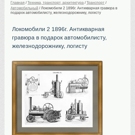
Главная
/
Техника, транспорт, архитектура
/
Транспорт
/
Автомобильный
/
Локомобили 2 1896г. Антикварная гравюра в
История Российской
империи. Обычаи
подарок автомобилисту, железнодорожнику, логисту
Предметы VIP
Локомобили 2 1896г. Антикварная
Портреты царской
семьи
гравюра в подарок автомобилисту,
Старинные планы
городов
железнодорожнику, логисту
Москва
Санкт-Петербург
Российская империя
Прочие
Старинные карты
Российская империя
Европа
Мир
Исторические карты
Виды городов
Москва