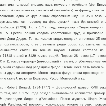
ия, или толковый словарь наук, искусств и ремёсел» (фр. Encycl
e raisonné des sciences, des arts et des métiers) — французская э
вещения, одно из крупнейших справочных изданий XVIII века. 
думывалось как перевод на французский язык британской эн
мберса (1728). Но в 1747 году, инициатор «Энциклопедии»,
ель А. Бретон решил создать собственный труд и пригласил 
теля Дени Дидро. Тот занимался энциклопедией в течение 25 п
л организатором, ответственным редактором, составителем п
ольшинства статей по точным наукам. Работа состояла из 
а 71818 статей и 3129 иллюстраций. Первые 28 томов (17 томов 
й) и 11 томов «гравюр» (иллюстраций к тексту), опубликованные м
и, были созданы под редакцией Дидро. Оставшиеся пять томов эн
аны другими авторами. Много видных фигур эпохи просвещения
анию статей, включая Вольтера, Руссо, Монтескьё и т.д.
ар
(Robert Bénard, 1734-1777) – французский гравер XVIII века
го тем, что с 1751 года создал значительное количество гравюр
Энциклопедии Дидро и д’Аламбера. Позже издатель Шарль-Жо
oseph Panckoucke) повторно использовал многие из этих произв