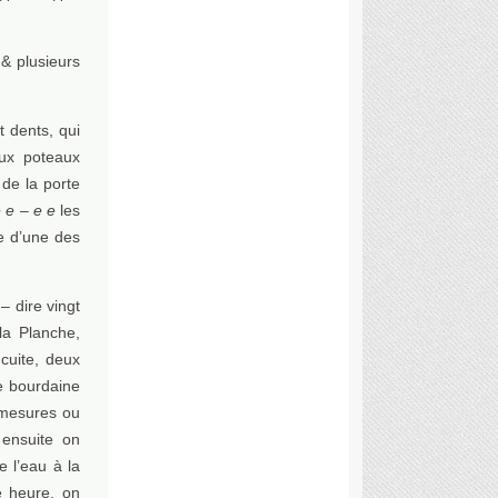
 & plusieurs
t dents, qui
ux poteaux
de la porte
e e – e e
les
re d’une des
– dire vingt
a Planche,
 cuite, deux
de bourdaine
 mesures ou
 ensuite on
e l’eau à la
e heure, on