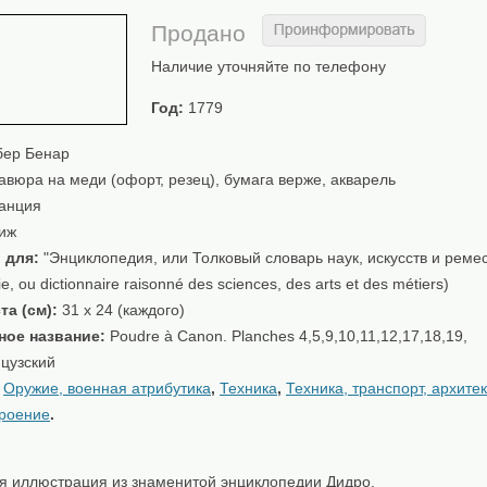
Продано
Наличие уточняйте по телефону
Год:
1779
ер Бенар
авюра на меди (офорт, резец), бумага верже, акварель
анция
иж
 для:
"Энциклопедия, или Толковый словарь наук, искусств и реме
e, ou dictionnaire raisonné des sciences, des arts et des métiers)
та (см):
31 х 24 (каждого)
ное название:
Poudre à Canon. Planches 4,5,9,10,11,12,17,18,19,
цузский
:
Оружие, военная атрибутика
,
Техника
,
Техника, транспорт, архите
троение
.
я иллюстрация из знаменитой энциклопедии Дидро.