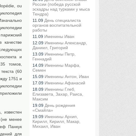
России (победа русской
opédie, ou
эскадры над турками у мыса
нциклопедия
Тендра)
Изначально
11.09
День специалиста
органов воспитательной
циклопедии
работы
 парижский
11.09
Именины Иван
в качестве
12.09
Именины Александр,
Даниил, Григорий
оследующих
13.09
Именины Петр,
роспекта и
Геннадий
35 томов,
14.09
Именины Марфа,
Семен
текста (60
15.09
Именины Антон, Иван
ежду 1751 и
17.09
Именины Афанасий
циклопедии
18.09
Именины Глеб,
 приложили
Елизавета, Захар, Раиса,
Максим
19.09
День рождения
«Смайла»
, известен
19.09
Именины Архип,
 (не менее
Кирилл, Кирилл, Макар,
Михаил, Иван
зеф Панкук
едений для