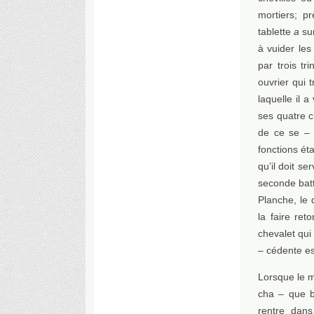
mortiers; pr
tablette
a
sur
à vuider les
par trois tr
ouvrier qui 
laquelle il a
ses quatre c
de ce se – c
fonctions ét
qu’il doit s
seconde batt
Planche, le 
la faire re
chevalet qui 
– cédente es
Lorsque le m
cha – que b
rentre dan