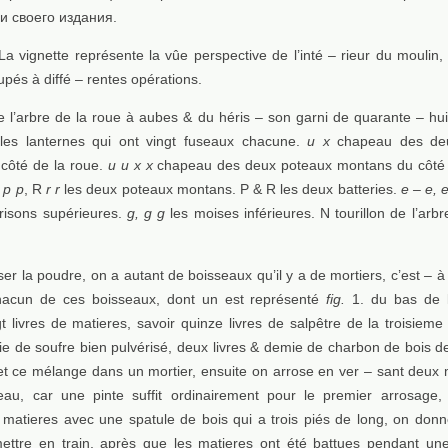
и своего издания.
La vignette représente la vûe perspective de l’inté – rieur du moulin,
upés à diffé – rentes opérations.
de l’arbre de la roue à aubes & du héris – son garni de quarante – hui
r les lanternes qui ont vingt fuseaux chacune.
u x
chapeau des de
côté de la roue.
u u x x
chapeau des deux poteaux montans du côté 
P
p p
, R
r r
les deux poteaux montans. P & R les deux batteries.
e – e, 
risons supérieures.
g, g g
les moises inférieures. N tourillon de l’arb
r la poudre, on a autant de boisseaux qu’il y a de mortiers, c’est – à 
hacun de ces boisseaux, dont un est représenté
fig.
1. du bas de l
gt livres de matieres, savoir quinze livres de salpêtre de la troisieme
ie de soufre bien pulvérisé, deux livres & demie de charbon de bois 
et ce mélange dans un mortier, ensuite on arrose en ver – sant deux
eau, car une pinte suffit ordinairement pour le premier arrosage,
 matieres avec une spatule de bois qui a trois piés de long, on donn
ettre en train, après que les matieres ont été battues pendant un