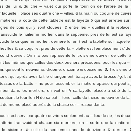
ès de lui & du che – valet qui porte le tourillon de l’arbre de la 
 laquelle il place ses quatre che – villes, & la main ou coquille de cuivre
 matieres; à côté de cette tabletre est la layette
b
qui est arrêtée sur
ingles de bois qui y sont clouées, & entre les – quelles il la replace
transvuide le huitieme mortier dans le septieme, près de lui est sa lay
 vuidé le cinquieme mortier, derriere lui en
f
est la tablette sur laquelle 
hevilles & sa coquille, près de cette ta – blette est l’emplacement
d
de 
ond ouvrier. On n’a pas représenté le troisieme ouvrier de cette ba
ant les mêmes que celles des deux ouvriers précédens, pour les qua – 
ervir, qui sont le neuvieme, dixieme, onzieme & douzieme.
3.
Troisieme o
erie, qui après avoir fait le changement, balaye avec la brosse
fig.
5. d
dessus de la batte – rie pour rassembler la matiere éparse qui peut s’
tomber dans les mortiers; on voit en
h
sa layette placée à côté de l
soutient le tourillon N de sa bat – terie; celle du troisieme ouvrier de la
t de même placé auprès de la chaise cor – respondante.
oulin est servi par quatre ouvriers seulement au – lieu de six, les deux
atterie transvuident chacun six mortiers, en – sorte que la matiere
s le sixieme, & celle du septieme dans le douzieme & dernier. 