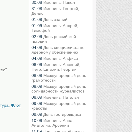
30.08
Именины Павел
31.08
Именины Георгий,
Денис
01.09
День знаний
01.09
Именины Андрей,
Тимофей
02.09
День российской
гвардии
04.09
День специалиста по
ядерному обеспечению
04.09
Именины Анфиса
06.09
Именины Арсений,
Петр, Евтихий, Георгий
сел"
08.09
Международный день
грамотности
08.09
Международный день
солидарности журналистов
08.09
Именины Наталья
09.09
Международный день
ктура
,
Флот
красоты
09.09
День тестировщика
10.09
Именины Анна,
Анатолий, Арсений
11.09
День воинской славы