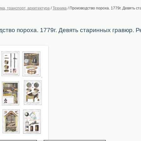
ика, транспорт, архитектура
/
Техника
/
Производство пороха. 1779г. Девять ст
ство пороха. 1779г. Девять старинных гравюр. Р