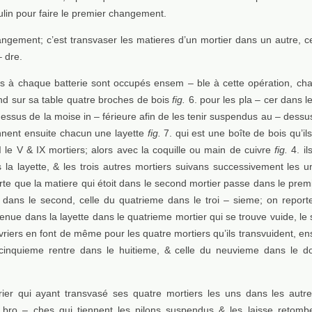
ulin pour faire le premier changement.
ngement; c’est transvaser les matieres d’un mortier dans un autre, ce
– dre.
rs à chaque batterie sont occupés ensem – ble à cette opération, ch
nd sur sa table quatre broches de bois
fig.
6. pour les pla – cer dans l
dessus de la moise in – férieure afin de les tenir suspendus au – dess
rennent ensuite chacun une layette
fig.
7. qui est une boîte de bois qu’ils
 I le V & IX mortiers; alors avec la coquille ou main de cuivre
fig.
4. il
 la layette, & les trois autres mortiers suivans successivement les 
rte que la matiere qui étoit dans le second mortier passe dans le premi
 dans le second, celle du quatrieme dans le troi – sieme; on reporte
enue dans la layette dans le quatrieme mortier qui se trouve vuide, le
vriers en font de même pour les quatre mortiers qu’ils transvuident, en
cinquieme rentre dans le huitieme, & celle du neuvieme dans le 
rier qui ayant transvasé ses quatre mortiers les uns dans les autres
u bro – ches qui tiennent les pilons suspendus & les laisse retomb