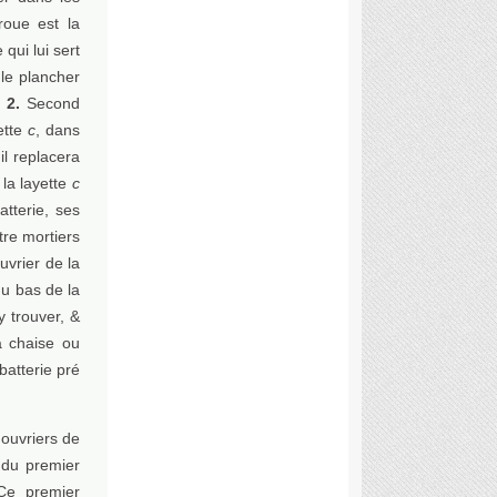
roue est la
 qui lui sert
 le plancher
.
2.
Second
ette
c
, dans
il replacera
la layette
c
tterie, ses
tre mortiers
uvrier de la
u bas de la
y trouver, &
a chaise ou
 batterie pré
 ouvriers de
 du premier
Ce premier