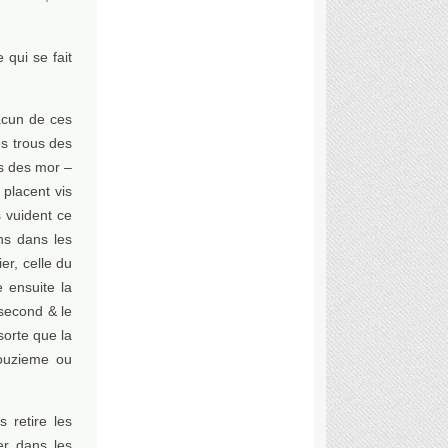
 qui se fait
acun de ces
es trous des
us des mor –
 placent vis
s vuident ce
uns dans les
er, celle du
 ensuite la
 second & le
sorte que la
douzieme ou
 retire les
er dans les