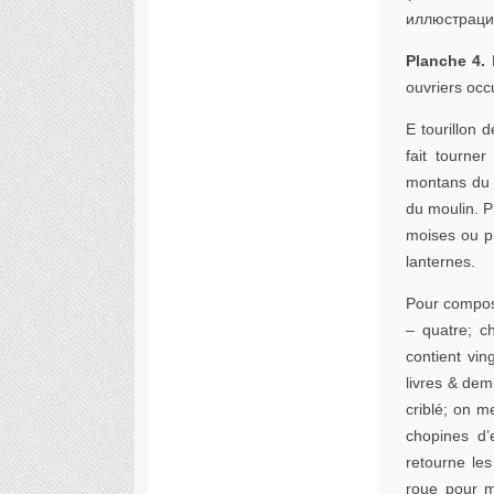
иллюстраци
Planche 4.
ouvriers occ
E tourillon 
fait tourne
montans du 
du moulin. 
moises ou p
lanternes.
Pour compose
– quatre; c
contient vin
livres & dem
criblé; on m
chopines d’
retourne les
roue pour m