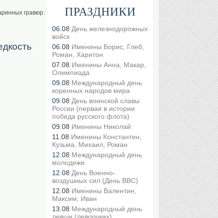
ПРАЗДНИКИ
аринных гравюр.
06.08
День железнодорожных
войск
едкость
06.08
Именины Борис, Глеб,
Роман, Харитон
07.08
Именины Анна, Макар,
Олимпиада
09.08
Международный день
коренных народов мира
09.08
День воинской славы
России (первая в истории
победа русского флота)
09.08
Именины Николай
11.08
Именины Константин,
Кузьма, Михаил, Роман
12.08
Международный день
молодежи
12.08
День Военно-
воздушных сил (День ВВС)
12.08
Именины Валентин,
Максим, Иван
13.08
Международный день
левши (леворуких)