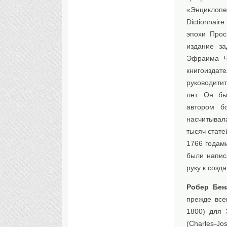
«Энциклопед
Dictionnair
эпохи Прос
издание за
Эфраима Ча
книгоиздат
руководити
лет. Он бы
автором б
насчитывал
тысяч стате
1766 годам
были напис
руку к созд
Робер Бен
прежде все
1800) для 
(Charles-J