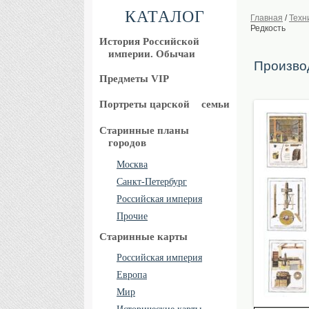
КАТАЛОГ
Главная
/
Техн
Редкость
История Российской
империи. Обычаи
Производ
Предметы VIP
Портреты царской
семьи
Старинные планы
городов
Москва
Санкт-Петербург
Российская империя
Прочие
Старинные карты
Российская империя
Европа
Мир