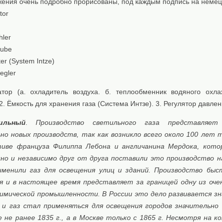
жения очень подробно прорисованы, под каждым подпись на немец
tor
hler
rube
er (System Intze)
egler
атор (а. охладитель воздуха. б. теплообменник водяного охла
 2. Ёмкость для хранения газа (Система Интзе). 3. Регулятор давлен
ильный
. Производство светильного газа представляет
но новых производств, так как возникло всего около 100 лет 
тиве француза Филиппа Лебона и англичанина Мердока, кото
но и независимо друг от друга поставили это производство 
именили газ для освещения улиц и зданий. Производство бы
я и в настоящее время представляет за границей одну из оче
имической промышленности. В России это дело развивается з
 и газ стал применяться для освещения городов значительно 
 не ранее 1835 г., а в Москве только с 1865 г. Несмотря на к