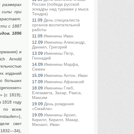
России (победа русской
х размерах
эскадры над турками у мыса
 силы при
Тендра)
зрастает.
11.09
День специалиста
органов воспитательной
сти с 1887
работы
идов. 1896
11.09
Именины Иван
12.09
Именины Александр,
Даниил, Григорий
ермания) и
13.09
Именины Петр,
Геннадий
ch Arnold
14.09
Именины Марфа,
тельностью
Семен
их изданий
15.09
Именины Антон, Иван
го больших
17.09
Именины Афанасий
itgenossen»
18.09
Именины Глеб,
Елизавета, Захар, Раиса,
» (с 1819);
Максим
в 1818 году
19.09
День рождения
«Смайла»
ий по всем
19.09
Именины Архип,
staufen»),
Кирилл, Кирилл, Макар,
дели свет
Михаил, Иван
1832—34),