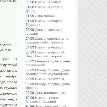
ком языке:
30.08
Именины Павел
31.08
Именины Георгий,
Денис
01.09
День знаний
01.09
Именины Андрей,
Тимофей
02.09
День российской
гвардии
04.09
День специалиста по
ядерному обеспечению
ждения. с.
04.09
Именины Анфиса
ия газа.
06.09
Именины Арсений,
Петр, Евтихий, Георгий
 одно из
08.09
Международный день
тому назад
грамотности
08.09
Международный день
рые почти
солидарности журналистов
на твердую
08.09
Именины Наталья
стро стало
09.09
Международный день
нь крупных
красоты
09.09
День тестировщика
начительно
10.09
Именины Анна,
позднее; в
Анатолий, Арсений
онкуренцию
11.09
День воинской славы