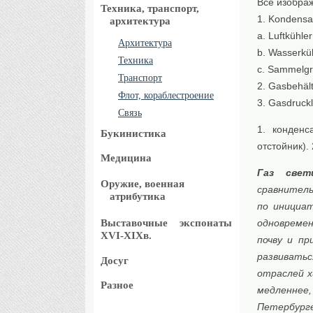
Все изобра
Техника, транспорт,
1. Kondensa
архитектура
a. Luftkühler
Архитектура
b. Wasserkü
Техника
c. Sammelg
Транспорт
2. Gasbehält
Флот, кораблестроение
3. Gasdruckl
Связь
1. конденс
Букинистика
oтстойник).
Медицина
Газ свет
Оружие, военная
сравнитель
атрибутика
по инициа
Выставочные
экспонаты
одновремен
XVI-XIXв.
почву и пр
развиватьс
Досуг
отраслей х
Разное
медленнее,
Петербурге