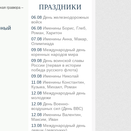
ПРАЗДНИКИ
ная гравюра –
06.08
День железнодорожных
войск
рный
06.08
Именины Борис, Глеб,
Роман, Харитон
07.08
Именины Анна, Макар,
Олимпиада
09.08
Международный день
коренных народов мира
09.08
День воинской славы
России (первая в истории
победа русского флота)
09.08
Именины Николай
11.08
Именины Константин,
Кузьма, Михаил, Роман
12.08
Международный день
молодежи
12.08
День Военно-
воздушных сил (День ВВС)
12.08
Именины Валентин,
Максим, Иван
13.08
Международный день
левши (леворуких)