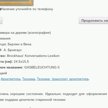
Наличие уточняйте по телефону
₽
Предложить св
авюра на дереве (ксилография)
рмания
циг, Берлин и Вена
. А. Брокгауз
тво:
Brockhaus' Konversations-Lexikon
та (см):
24.5x15,5
ное название:
GASBELEUCHTUNG II
цкий
:
Архитектура
,
Техника
,
Техника, транспорт, архитектура
.
очень хорошем состоянии. Идеально подходит для оформления
тве подарка ценителю старинной техники.