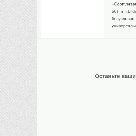
«Coonversat
56) и «Bil
безусловно
универсальн
Оставьте ваши