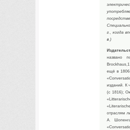
электричес
употребля
посредств
Специально
г., когда 
г
.)
Издательст
названо п
Brockhaus,
ещё в 1806
«Conversat
изданий. К 
(с 1816); Ок
«Litteraris
«Literaris
отраслям ли
A. Шопенг
«Conversat