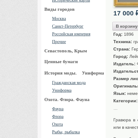
Исторические карты
Виды городов
17 000
Москва
В корзину
Санкт-Петербург
Российская империя
Год:
1896
Техника:
гр
Прочие
Страна:
Ге
Севастополь, Крым
Город:
Лейп
Ценные бумаги
Издатель:
Ф
Издательс
История моды.
Униформа
Размер лис
Гражданская мода
Оригиналь
Униформа
Язык:
неме
Охота. Флора. Фауна
Категории
…
Фауна
Флора
Гравюра в 
Охота
или в качес
Рыбы, рыбалка