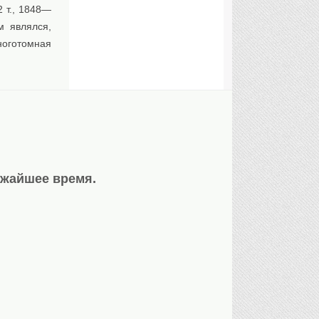
2 т., 1848—
м являлся,
ноготомная
ижайшее время.