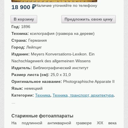
Санкт-Петербург
Наличие уточняйте по телефону
18 900
₽
Российская империя
В корзину
Предложить свою цену
Прочие
Год:
1896
Севастополь, Крым
Техника:
ксилография (гравюра на дереве)
Ценные бумаги
Страна:
Германия
История моды.
Город:
Лейпциг
Униформа
Издание:
Meyers Konversations-Lexikon. Ein
Гражданская мода
Nachschlagewerk des allgemeinen Wissens
Униформа
Издатель:
Библиографический институт
Охота. Флора. Фауна
Размер листа (см):
25,0 x 31,0
Фауна
Оригинальное название:
Photographische Apparate II
Флора
Язык:
немецкий
Охота
Категории:
Техника
,
Техника, транспорт, архитектура
.
Рыбы, рыбалка
…
Техника, транспорт,
архитектура
Старинные фотоаппараты
Архитектура
На подлинной антикварной гравюре XIX века
Техника