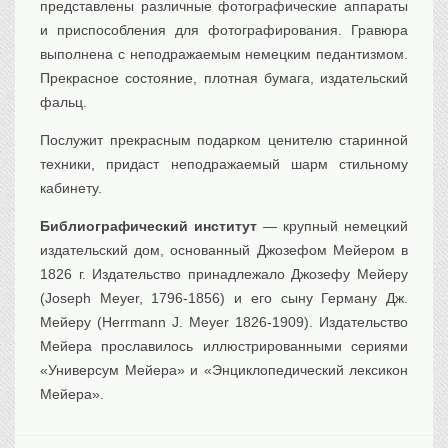
представлены различные фотографические аппараты
Транспорт
и приспособления для фотографирования. Гравюра
Флот, кораблестроение
выполнена с неподражаемым немецким педантизмом.
Связь
Прекрасное состояние, плотная бумага, издательский
Букинистика
фальц.
Медицина
Послужит прекрасным подарком ценителю старинной
техники, придаст неподражаемый шарм стильному
Оружие, военная
атрибутика
кабинету.
Выставочные
экспонаты XVI-XIXв.
Библиографический институт
— крупный немецкий
Досуг
издательский дом, основанный Джозефом Мейером в
Разное
1826 г. Издательство принадлежало Джозефу Мейеру
(Joseph Meyer, 1796-1856) и его сыну Герману Дж.
Мейеру (Herrmann J. Meyer 1826-1909). Издательство
Мейера прославилось иллюстрированными сериями
«Универсум Мейера» и «Энциклопедический лексикон
Мейера».