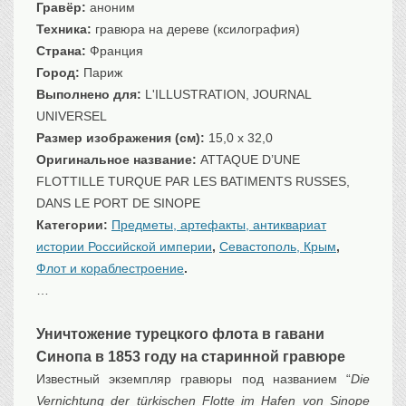
Гравёр:
аноним
Санкт-Петербург
Техника:
гравюра на дереве (ксилография)
Российская империя
Страна:
Франция
Прочие
Город:
Париж
Севастополь, Крым
Выполнено для:
L'ILLUSTRATION, JOURNAL
UNIVERSEL
Ценные бумаги
Размер изображения (см):
15,0 x 32,0
История моды.
Униформа
Оригинальное название:
ATTAQUE D’UNE
Гражданская мода
FLOTTILLE TURQUE PAR LES BATIMENTS RUSSES,
Униформа
DANS LE PORT DE SINOPE
Категории:
Предметы, артефакты, антиквариат
Охота. Флора. Фауна
истории Российской империи
,
Севастополь, Крым
,
Фауна
Флот и кораблестроение
.
Флора
…
Охота
Рыбы, рыбалка
Уничтожение турецкого флота в гавани
Техника, транспорт,
архитектура
Синопа в 1853 году на старинной гравюре
Известный экземпляр гравюры под названием “
Архитектура
Die
Vernichtung der türkischen Flotte im Hafen von Sinope
Техника