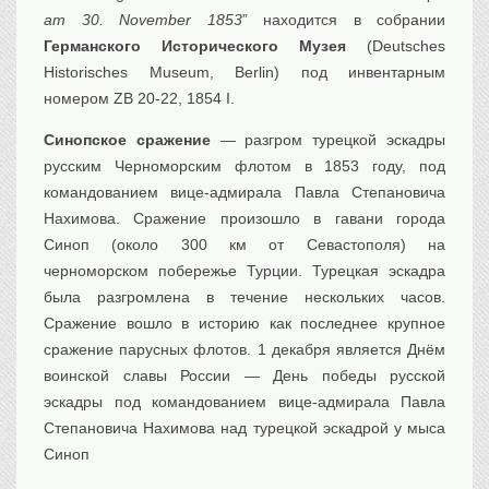
am 30. November 1853
” находится в собрании
Транспорт
Германского Исторического Mузея
(Deutsches
Флот, кораблестроение
Historisches Museum, Berlin) под инвентарным
Связь
номером ZB 20-22, 1854 I.
Букинистика
Синопское сражение
— разгром турецкой эскадры
Медицина
русским Черноморским флотом в 1853 году, под
Оружие, военная
атрибутика
командованием вице-адмирала Павла Степановича
Нахимова. Сражение произошло в гавани города
Выставочные
экспонаты XVI-XIXв.
Синоп (около 300 км от Севастополя) на
Досуг
черноморском побережье Турции. Турецкая эскадра
была разгромлена в течение нескольких часов.
Разное
Сражение вошло в историю как последнее крупное
сражение парусных флотов. 1 декабря является Днём
воинской славы России — День победы русской
эскадры под командованием вице-адмирала Павла
Степановича Нахимова над турецкой эскадрой у мыса
Синоп