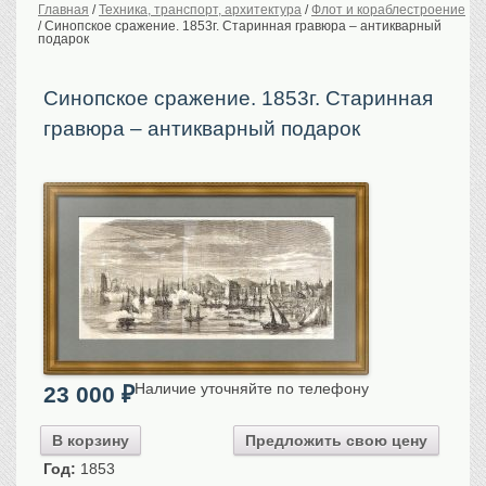
Главная
/
Техника, транспорт, архитектура
/
Флот и кораблестроение
/
Синопское сражение. 1853г. Старинная гравюра – антикварный
История Российской
империи. Обычаи
подарок
Предметы VIP
Синопское сражение. 1853г. Старинная
Портреты царской
семьи
гравюра – антикварный подарок
Старинные планы
городов
Москва
Санкт-Петербург
Российская империя
Прочие
Старинные карты
Российская империя
Европа
Мир
Наличие уточняйте по телефону
23 000
₽
Исторические карты
В корзину
Предложить свою цену
Виды городов
Год:
1853
Москва