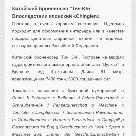
Транспорт
Китайский броненосец “Тин Юн”.
Флот, кораблестроение
Впоследствии японский «Chinglen»
Связь
Гравюра в очень хорошем состоянии. Идеально
Букинистика
подходит для оформления интерьера или в качестве
подарка ценителю старинной техники. Не подлежит
Медицина
вывозу за пределы Российской Федерации.
Оружие, военная
атрибутика
Китайский броненосец “Тин Юн”. Построен на верфях
Выставочные
экспонаты XVI-XIXв.
судостроительного акционерного общества “Вулкан” в
Бредове под Штеттином. Длина 91 метр,
Досуг
водоизмещение 7430 тонн, 6000 лошадиных сил.
Разное
Текстовые пояснения с буквенной нумерацией:
a
Ruder b Schraube c Beiboote d Achter-Panzerdeck e
Schraubenwelle f Panzerquerschott g Maschine h
Ventilator i Dampfkessel k Schornsteine l Pulverkammer
m Granatkammer n Vorderes Panzerdeck o Gangspill p
Geschützturm im Bug q Geschützturm im Heck r Sporn s
Maschine zum Drehen der Geschützdrehscheiben t