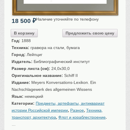
Санкт-Петербург
Российская империя
Наличие уточняйте по телефону
18 500
₽
Прочие
Севастополь, Крым
В корзину
Предложить свою цену
Ценные бумаги
Год:
1888
Техника:
гравюра на стали, бумага
История моды.
Униформа
Город:
Лейпциг
Гражданская мода
Издатель:
Библиографический институт
Униформа
Размер листа (см):
24,0x30,0
Охота. Флора. Фауна
Оригинальное название:
Schiff II
Фауна
Издание:
Meyers Konversations-Lexikon. Ein
Флора
Nachschlagewerk des allgemeinen Wissens
Охота
Язык:
немецкий
Рыбы, рыбалка
Категории:
Предметы, артефакты, антиквариат
истории Российской империи
,
Разное
,
Техника,
Техника, транспорт,
архитектура
транспорт, архитектура
,
Флот и кораблестроение
.
Архитектура
…
Техника