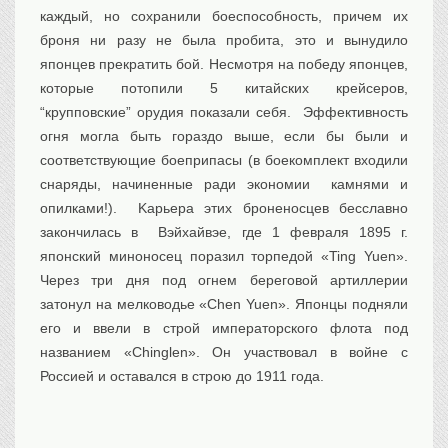
каждый, но сохранили боеспособность, причем их
броня ни разу не была пробита, это и вынудило
японцев прекратить бой. Несмотря на победу японцев,
которые потопили 5 китайских крейсеров,
“крупповские” орудия показали себя. Эффективность
огня могла быть гораздо выше, если бы были и
соответствующие боеприпасы (в боекомплект входили
снаряды, начиненные ради экономии камнями и
опилками!). Kарьера этих броненосцев бесславно
закончилась в Вэйхайвэе, где 1 февраля 1895 г.
японский миноносец поразил торпедой «Ting Yuen».
Через три дня под огнем береговой артиллерии
затонул на мелководье «Chen Yuen». Японцы подняли
его и ввели в строй императорского флота под
названием «Chinglen». Он участвовал в войне с
Россией и оставался в строю до 1911 года.