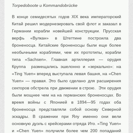
Torpedoboote u Kommandobrücke
В конце семидесятых годов XIX века императорский
Китай решил модернезировать свой флот и заказал в
Германии корабли новейшей конструкции. Прусская
верфь «Вулкан» в Штеттине построила два
броненосца. Китайские броненосцы были еще более
необычными кораблями, чем их прототипы, корабли
типа «Sachsen». Главная артиллерия — орудия
Круппа размещались эшелонно и «зеркально»: на
«Ting Yuen» вперед выступала левая башня, на «Chen
Yuen» — правая. Это было сделано для расширения
секторов обстрела при движении в строю. Эти орудия
были мощнее чем на на германских броненосцах. Во
время войны с Японией в 1894—95 годах оба
броненосца представляли собой основу Северной
эскадры. В сражении при Ялу именно они вели
основную дуэль с крейсерами отряда Ито. «Ting Yuen»
и «Chen Yuen» получили более чем 200 попаданий