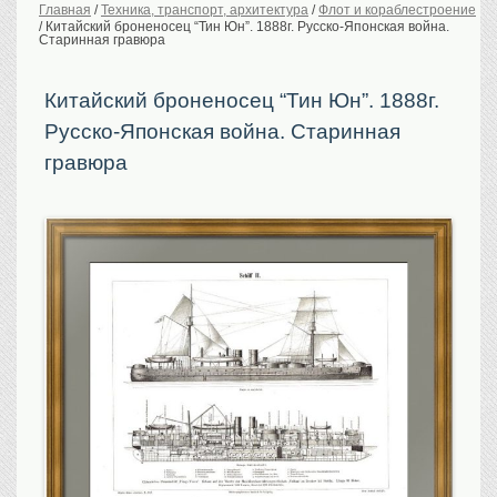
Главная
/
Техника, транспорт, архитектура
/
Флот и кораблестроение
/
Китайский броненосец “Тин Юн”. 1888г. Русско-Японская война.
История Российской
империи. Обычаи
Старинная гравюра
Предметы VIP
Китайский броненосец “Тин Юн”. 1888г.
Портреты царской
семьи
Русско-Японская война. Старинная
Старинные планы
городов
гравюра
Москва
Санкт-Петербург
Российская империя
Прочие
Старинные карты
Российская империя
Европа
Мир
Исторические карты
Виды городов
Москва