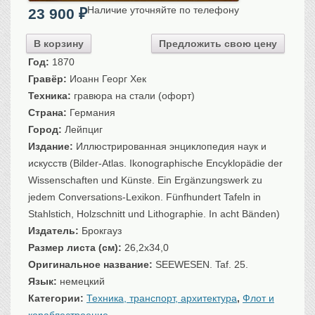
Наличие уточняйте по телефону
23 900
₽
Санкт-Петербург
Российская империя
В корзину
Предложить свою цену
Прочие
Год:
1870
Севастополь, Крым
Гравёр:
Иоанн Георг Хек
Ценные бумаги
Техника:
гравюра на стали (офорт)
Страна:
Германия
История моды.
Униформа
Город:
Лейпциг
Гражданская мода
Издание:
Иллюстрированная энциклопедия наук и
Униформа
искусств (Bilder-Atlas. Ikonographische Encyklopädie der
Охота. Флора. Фауна
Wissenschaften und Künste. Ein Ergänzungswerk zu
jedem Conversations-Lexikon. Fünfhundert Tafeln in
Фауна
Stahlstich, Holzschnitt und Lithographie. In acht Bänden)
Флора
Издатель:
Брокгауз
Охота
Размер листа (см):
26,2x34,0
Рыбы, рыбалка
Оригинальное название:
SEEWESEN. Taf. 25.
Техника, транспорт,
архитектура
Язык:
немецкий
Архитектура
Категории:
Техника, транспорт, архитектура
,
Флот и
Техника