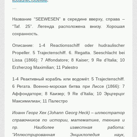
кораблестроение
.
Транспорт
…
Флот, кораблестроение
Название “SEEWESEN” в середине вверху, справа –
Связь
“Taf. 25”. Легенда расположена внизу. Хорошая
Букинистика
сохранность.
Медицина
Описание: 1-4 Reactionsschiff oder hudraulischer
Оружие, военная
атрибутика
Propeller. 5 Trajectenschiff. 6. Regatta. Seeschlacht bei
Lissa (1866): 7 Affondatore; 8 Kaiser; 9 Re d’Italia; 10
Выставочные
экспонаты XVI-XIXв.
Erzherzog Maximilian; 11 Palestro
Досуг
1-4 Реактивный корабль или водомёт. 5 Trajectenschiff.
Разное
6 Регата. Военно-морская битва при Лиссе (1866): 7
Аффондаторе; 8 Каизер; 9 Re d’Italia; 10 Эрцгерцог
Максимилиан; 11 Палестро
Иоанн Георг Хек (Johann Georg Heck) – иллюстратор
справочников по истории, математике, технике и
пр. Наиболее известная работа:
“Иллюстрированная Энциклопедия наук,