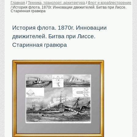
Главная
/
Техника, транспорт, архитектура
/
Флот и кораблестроение
/
История флота. 1870г. Инновации движителей. Битва при Лиссе.
История Российской
империи. Обычаи
Старинная гравюра
Предметы VIP
История флота. 1870г. Инновации
Портреты царской
семьи
движителей. Битва при Лиссе.
Старинные планы
городов
Старинная гравюра
Москва
Санкт-Петербург
Российская империя
Прочие
Старинные карты
Российская империя
Европа
Мир
Исторические карты
Виды городов
Москва