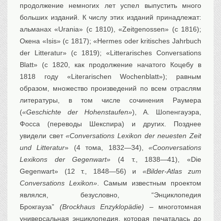
продолжение немногих лет успел выпустить много
больших изданий. К числу этих изданий принадлежат:
альманах «Urania» (с 1810), «Zeitgenossen» (с 1816);
Окена «Isis» (с 1817); «Hermes oder kritisches Jahrbuch
der Litteratur» (с 1819); «Litterarisches Conversations
Blatt» (с 1820, как продолжение начатого Коцебу в
1818 году «Literarischen Wochenblatt»); равным
образом, множество произведений по всем отраслям
литературы, в том числе сочинения Раумера
(
«Geschichte der Hohenstaufen»
), A. Шопенгауэра,
Фосса (переводы Шекспира) и других. Позднее
увидели свет
«Conversations Lexikon der neuesten Zeit
und Litteratur
» (4 тома, 1832—34),
«Coonversations
Lexikons der Gegenwart»
(4 т., 1838—41), «Die
Gegenwart» (12 т., 1848—56) и
«Bilder-Atlas zum
Conversations Lexikon»
. Самым известным проектом
являлся, безусловно, “Энциклопедия
Брокгауза”
(Brockhaus Enzyklopädie)
– многотомная
универсальная энциклопедия, которая печаталась до