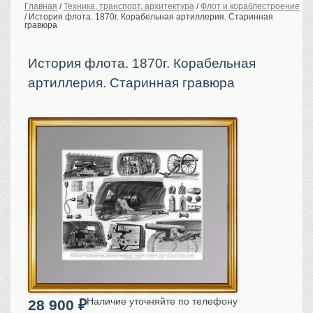
Главная
/
Техника, транспорт, архитектура
/
Флот и кораблестроение
/
История флота. 1870г. Корабельная артиллерия. Старинная
История Российской
империи. Обычаи
гравюра
Предметы VIP
История флота. 1870г. Корабельная
Портреты царской
семьи
артиллерия. Старинная гравюра
Старинные планы
городов
Москва
Санкт-Петербург
Российская империя
Прочие
Старинные карты
Российская империя
Европа
Мир
Исторические карты
Виды городов
Наличие уточняйте по телефону
28 900
₽
Москва