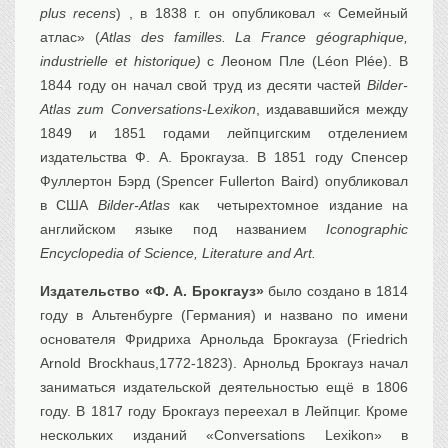
plus recens
) , в 1838 г. он опубликовал « Семейный
атлас» (
Atlas des familles. La France géographique,
industrielle et historique)
с Леоном Пле (Léon Plée). В
1844 году он начал свой труд из десяти частей
Bilder-
Atlas zum Conversations-Lexikon
, издававшийся между
1849 и 1851 годами лейпцигским отделением
издательства Ф. А. Брокгауза. В 1851 году Спенсер
Фуллертон Бэрд (Spencer Fullerton Baird) опубликовал
в США
Bilder-Atlas
как четырехтомное издание на
английском языке под названием
Iconographic
Encyclopedia of Science, Literature and Art.
Издательство «Ф. А. Брокгауз»
было создано в 1814
году в Альтенбурге (Германия) и названо по имени
основателя Фридриха Арнольда Брокгауза (Friedrich
Arnold Brockhaus,1772-1823). Арнольд Брокгауз начал
заниматься издательской деятельностью ещё в 1806
году. В 1817 году Брокгауз переехал в Лейпциг. Кроме
нескольких изданий «Conversations Lexikon» в