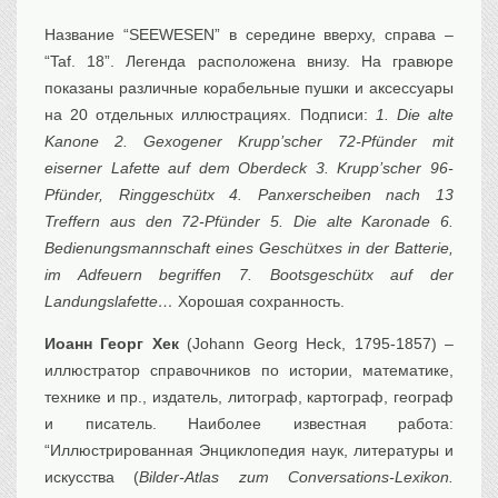
Транспорт
Название “SEEWESEN” в середине вверху, справа –
Флот, кораблестроение
“Taf. 18”. Легенда расположена внизу. На гравюре
Связь
показаны различные корабельные пушки и аксессуары
Букинистика
на 20 отдельных иллюстрациях. Подписи:
1. Die alte
Kanone 2. Gexogener Krupp’scher 72-Pfünder mit
Медицина
eiserner Lafette auf dem Oberdeck 3. Krupp’scher 96-
Оружие, военная
атрибутика
Pfünder, Ringgeschütx 4. Panxerscheiben nach 13
Treffern aus den 72-Pfünder 5. Die alte Karonade 6.
Выставочные
экспонаты XVI-XIXв.
Bedienungsmannschaft eines Geschütxes in der Batterie,
Досуг
im Adfeuern begriffen 7. Bootsgeschütx auf der
Landungslafette…
Хорошая сохранность.
Разное
Иоанн Георг Хек
(Johann Georg Heck, 1795-1857) –
иллюстратор справочников по истории, математике,
технике и пр., издатель, литограф, картограф, географ
и писатель. Наиболее известная работа:
“Иллюстрированная Энциклопедия наук, литературы и
искусства (
Bilder-Atlas zum Conversations-Lexikon.