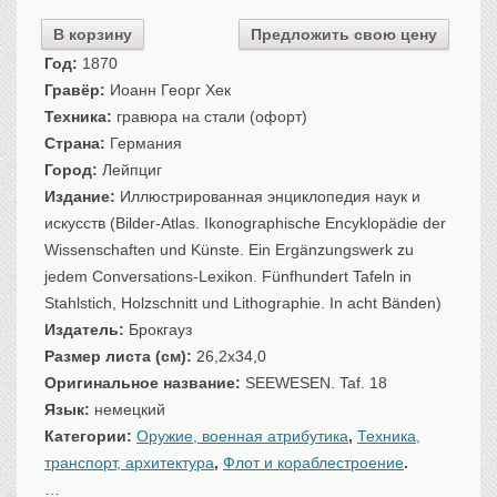
Санкт-Петербург
В корзину
Предложить свою цену
Российская империя
Год:
1870
Прочие
Гравёр:
Иоанн Георг Хек
Севастополь, Крым
Техника:
гравюра на стали (офорт)
Страна:
Германия
Ценные бумаги
Город:
Лейпциг
История моды.
Униформа
Издание:
Иллюстрированная энциклопедия наук и
Гражданская мода
искусств (Bilder-Atlas. Ikonographische Encyklopädie der
Униформа
Wissenschaften und Künste. Ein Ergänzungswerk zu
jedem Conversations-Lexikon. Fünfhundert Tafeln in
Охота. Флора. Фауна
Stahlstich, Holzschnitt und Lithographie. In acht Bänden)
Фауна
Издатель:
Брокгауз
Флора
Размер листа (см):
26,2x34,0
Охота
Оригинальное название:
SEEWESEN. Taf. 18
Рыбы, рыбалка
Язык:
немецкий
Техника, транспорт,
архитектура
Категории:
Оружие, военная атрибутика
,
Техника,
транспорт, архитектура
,
Флот и кораблестроение
.
Архитектура
…
Техника