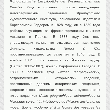
Ikonographische Encyklopädie der Wissenschaften und
Künste
). Уйдя в отставку с поста заведующего
литографическим отделением Фрайбургского
художественного института, основанного издателем
Бартоломеей Гердером в 1828 году, он с 1830 года
работал служащим во франко-германском книжном
магазине в Париже. В 1833 году Хек стал
управляющим только что открывшегося парижского
филиала издательства
Herder & Cie
,
просуществовавшего до закрытия в 1840 году. В
ноябре 1834 г. он женился на Йоханне Гердер
(Herder
,
1803–1887), дочери Варфоломея Гердера. В
1830 г. появился труд «Атлас географических,
астрономических и исторических сведений,
посвященный древним историческим сведениям,
старости и современности и лекциям о путешествиях
плюс недавние» (
Atlas géographique, astronomique et
historique servant à l’intelligence de l’histoire ancienne, du
moyen âge et moderne et à la lecture des voyages les