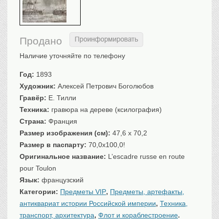
Санкт-Петербург
Российская империя
Прочие
Продано
Севастополь, Крым
Наличие уточняйте по телефону
Ценные бумаги
Год:
1893
История моды.
Униформа
Художник:
Алексей Петрович Боголюбов
Гражданская мода
Гравёр:
Е. Тилли
Униформа
Техника:
гравюра на дереве (ксилография)
Страна:
Франция
Охота. Флора. Фауна
Размер изображения (см):
47,6 х 70,2
Фауна
Размер в паспарту:
70,0x100,0!
Флора
Оригинальное название:
L’escadre russe en route
Охота
pour Toulon
Рыбы, рыбалка
Язык:
французский
Техника, транспорт,
архитектура
Категории:
Предметы VIP
,
Предметы, артефакты,
антиквариат истории Российской империи
,
Техника,
Архитектура
транспорт, архитектура
,
Флот и кораблестроение
.
Техника