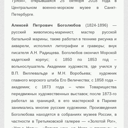
Тулон»
, открывшаяся 25 октября 2018 года в
Центральном военно-морском музее в Санкт-
Петербурге.
Алексей Петрович Боголюбов
(1824-1896) —
русский живописец-маринист, мастер русской
батальной марины, также работал в технике рисунка и
акварели, исполнял литографии и гравюры; внук
писателя А.Н. Радищева. Боголюбов окончил Морской
кадетский корпус; с 1850 по 1853 год –
вольнослушатель Академии художеств, где учился у
В.П. Виллевальде и М.Н. Воробьева;
художник
главного морского штаба Его Величества; с 1858 года –
академик; с 1873 года – член Товарищества
передвижных художественных выставок; после 1873-го
работал за границей, в его мастерской в Париже
занимались многие русские художники. Произведения
Боголюбова находятся в собраниях музеев России, в
частности в Третьяковской галерее — «Золотой Рог»,