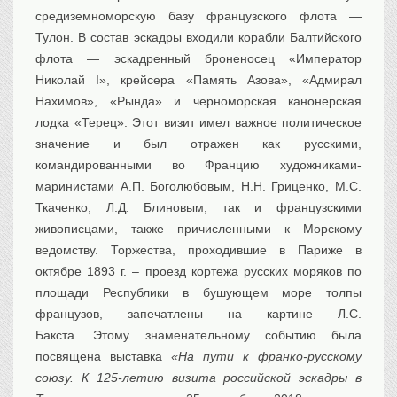
средиземноморскую базу французского флота —
Тулон. В состав эскадры входили корабли Балтийского
флота — эскадренный броненосец «Император
Николай I», крейсера «Память Азова», «Адмирал
Нахимов», «Рында» и черноморская канонерская
лодка «Терец». Этот визит имел важное политическое
значение и был отражен как русскими,
командированными во Францию художниками-
маринистами А.П. Боголюбовым, Н.Н. Гриценко, М.С.
Ткаченко, Л.Д. Блиновым, так и французскими
живописцами, также причисленными к Морскому
ведомству. Торжества, проходившие в Париже в
октябре 1893 г. – проезд кортежа русских моряков по
площади Республики в бушующем море толпы
французов, запечатлены на картине Л.С.
Бакста. Этому знаменательному событию была
посвящена выставка
«На пути к франко-русскому
союзу. К 125-летию визита российской эскадры в