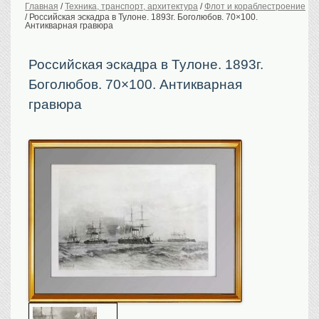
Главная
/
Техника, транспорт, архитектура
/
Флот и кораблестроение
/
Российская эскадра в Тулоне. 1893г. Боголюбов. 70×100.
История Российской
империи. Обычаи
Антикварная гравюра
Предметы VIP
Российская эскадра в Тулоне. 1893г.
Портреты царской
семьи
Боголюбов. 70×100. Антикварная
Старинные планы
городов
гравюра
Москва
Санкт-Петербург
Российская империя
Прочие
Старинные карты
Российская империя
Европа
Мир
Исторические карты
Виды городов
Москва