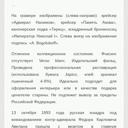
…
Транспорт
Флот, кораблестроение
На гравюре изображены (слева-направо): крейсер
Связь
«Адмирал Нахимов», крейсер «Память Азова»,
Букинистика
канонерская лодка «Терец», эскадренный броненосец
«Император Николай I». Слева внизу на изображении
Медицина
подпись: «A. Bogoluboff».
Оружие, военная
атрибутика
Отличное коллекционное состояние. Фоксинг
Выставочные
экспонаты XVI-XIXв.
отсутствует. Verso blanc. Издательский фальц.
Проведена профессиональная реставрация
Досуг
(использована бумага Japico, клей: крахмал
Разное
пшеничный 4-8%). Идеально подходит для
оформления интерьера или в качестве подарка
ценителю старины. Не подлежит вывозу за пределы
Российской Федерации.
13 октября 1893 года русская эскадра под
командованием контр-адмирала Федора Карловича
Авелана пришла с визитом в главную