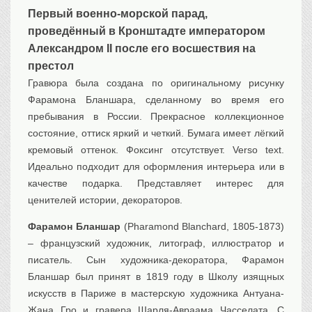
Первый военно-морской парад,
Транспорт
проведённый в Кронштадте императором
Флот, кораблестроение
Александром II после его восшествия на
Связь
престол
Букинистика
Гравюра была создана по оригинальному рисунку
Медицина
Фарамона Бланшара, сделанному во время его
Оружие, военная
пребывания в России. Прекрасное коллекционное
атрибутика
состояние, оттиск яркий и четкий. Бумага имеет лёгкий
Выставочные
экспонаты XVI-XIXв.
кремовый оттенок. Фоксинг отсутствует. Verso text.
Идеально подходит для оформления интерьера или в
Досуг
качестве подарка. Представляет интерес для
Разное
ценителей истории, декораторов.
Фарамон Бланшар
(Pharamond Blanchard, 1805-1873)
– французский художник, литограф, иллюстратор и
писатель. Сын художника-декоратора, Фарамон
Бланшар был принят в 1819 году в Школу изящных
искусств в Париже в мастерскую художника Антуана-
Жана Гро и гравера Шарля-Авраама Часселата. С