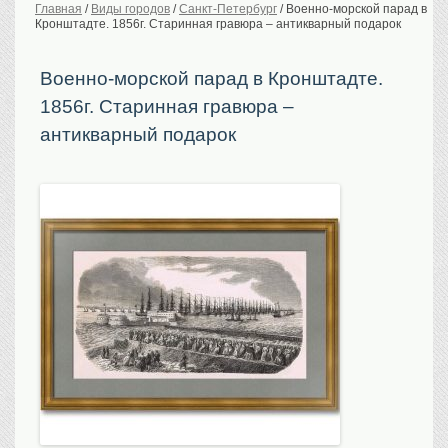
Главная
/
Виды городов
/
Санкт-Петербург
/
Военно-морской парад в
Кронштадте. 1856г. Старинная гравюра – антикварный подарок
История Российской
империи. Обычаи
Предметы VIP
Военно-морской парад в Кронштадте.
1856г. Старинная гравюра –
Портреты царской
семьи
антикварный подарок
Старинные планы
городов
Москва
Санкт-Петербург
Российская империя
Прочие
Старинные карты
Российская империя
Европа
Мир
Исторические карты
Виды городов
Москва