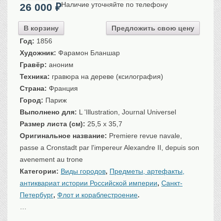
Наличие уточняйте по телефону
26 000
₽
Санкт-Петербург
Российская империя
В корзину
Предложить свою цену
Прочие
Год:
1856
Севастополь, Крым
Художник:
Фарамон Бланшар
Ценные бумаги
Гравёр:
аноним
Техника:
гравюра на дереве (ксилография)
История моды.
Униформа
Страна:
Франция
Гражданская мода
Город:
Париж
Униформа
Выполнено для:
L 'Illustration, Journal Universel
Охота. Флора. Фауна
Размер листа (см):
25,5 x 35,7
Оригинальное название:
Premiere revue navale,
Фауна
passe a Cronstadt par l'impereur Alexandre II, depuis son
Флора
avenement au trone
Охота
Категории:
Виды городов
,
Предметы, артефакты,
Рыбы, рыбалка
антиквариат истории Российской империи
,
Санкт-
Техника, транспорт,
архитектура
Петербург
,
Флот и кораблестроение
.
Архитектура
…
Техника