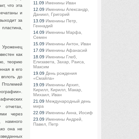
11.09
Именины Иван
кт, что эта
12.09
Именины Александр,
печатаны и
Даниил, Григорий
выходит за
13.09
Именины Петр,
Геннадий
 пластина,
14.09
Именины Марфа,
Семен
15.09
Именины Антон, Иван
 Уроженец
17.09
Именины Афанасий
вестен как
18.09
Именины Глеб,
ию, теорию
Елизавета, Захар, Раиса,
Максим
нная в его
19.09
День рождения
 вплоть до
«Смайла»
. Птолемей
19.09
Именины Архип,
Кирилл, Кирилл, Макар,
ографии».
Михаил, Иван
афических
21.09
Международный день
мира
 отчетах,
22.09
Именины Анна, Иосиф
ими через
23.09
Именины Андрей,
, намного
Павел, Петр
ко она не
изведанных