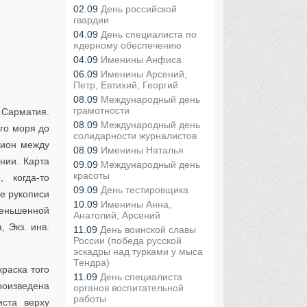
02.09
День российской
гвардии
04.09
День специалиста по
ядерному обеспечению
04.09
Именины Анфиса
06.09
Именины Арсений,
Петр, Евтихий, Георгий
08.09
Международный день
грамотности
 Сарматия.
08.09
Международный день
го моря до
солидарности журналистов
гион между
08.09
Именины Наталья
нии. Карта
09.09
Международный день
красоты
 когда-то
09.09
День тестировщика
е рукописи
10.09
Именины Анна,
еньшенной
Анатолий, Арсений
, Экз. инв.
11.09
День воинской славы
России (победа русской
эскадры над турками у мыса
Тендра)
раска того
11.09
День специалиста
роизведена
органов воспитательной
работы
иста верху