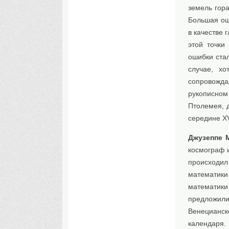
земель гора
Большая ош
в качестве 
этой точки
ошибки ста
случае, хо
сопровожда
рукописном
Птолемея, 
середине X
Джузеппе 
космограф 
происходил
математики
математики
предложили
Венецианск
календаря.