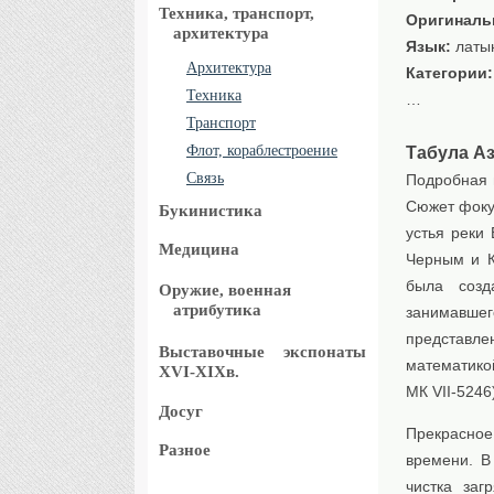
Техника, транспорт,
Оригиналь
архитектура
Язык:
латы
Архитектура
Категории
Техника
…
Транспорт
Флот, кораблестроение
Табула Ази
Связь
Подробная 
Сюжет фоку
Букинистика
устья реки
Медицина
Черным и К
была созд
Оружие, военная
атрибутика
занимавшег
представл
Выставочные
экспонаты
математик
XVI-XIXв.
МК VII-5246
Досуг
Прекрасное 
Разное
времени. В
чистка заг