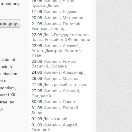
16.08
Именины Антон,
 телефону
Кузьма, Денис
17.08
Именины Евдокия
20.08
Именины Митрофан
ою цену
21.08
Именины Григорий,
Емельян, Леонид
22.08
День Государственного
флага Российской Федерации
22.08
Именины Алексей,
Антон, Дмитрий, Леонтий,
Иван
slata, at
23.08
Именины Роман,
Василий, Сусанна
dacta a
24.08
Именины Александр
ma eiusdem
26.08
Именины Максим
nt a
27.08
День российского кино
 montium,
27.08
Именины Аркадий,
unt LXIIII
Феодосий
30.08
Именины Павел
trae, ac
31.08
Именины Георгий,
ur
Денис
01.09
День знаний
01.09
Именины Андрей,
Тимофей