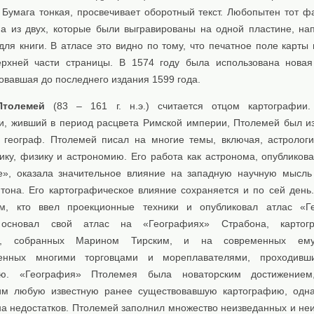
. Бумага тонкая, просвечивает оборотный текст. Любопытен тот фа
на из двух, которые были выгравированы на одной пластине, на
ля книги. В атласе это видно по тому, что печатное поле карты 
рхней части страницы. В 1574 году была использована новая
овавшая до последнего издания 1599 года.
Птолемей
(83 – 161 г. н.э.) считается отцом картографии.
и, живший в период расцвета Римской империи, Птолемей был из
 географ. Птолемей писал на многие темы, включая, астролог
ику, физику и астрономию. Его работа как астронома, опубликова
е», оказала значительное влияние на западную научную мысль
тона. Его картографическое влияние сохраняется и по сей день
м, кто ввел проекционные техники и опубликовал атлас «Ге
основал свой атлас на «Географиях» Страбона, картогр
х, собранных Марином Тирским, и на современных ему
ленных многими торговцами и мореплавателями, проходивш
ию. «География» Птолемея была новаторским достижением
м любую известную ранее существовавшую картографию, одна
а недостатков. Птолемей заполнил множество неизведанных и не