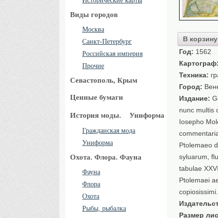
Исторические карты
Виды городов
Москва
В корзину
Санкт-Петербург
Год:
1562
Российская империя
Картограф
Прочие
Техника:
гр
Севастополь, Крым
Город:
Вен
Ценные бумаги
Издание:
Ge
nunc multis 
История моды.
Униформа
Iosepho Mol
Гражданская мода
commentaria
Униформа
Ptolemaeo de
syluarum, fl
Охота. Флора. Фауна
tabulae XXVI
Фауна
Ptolemaei ae
Флора
copiosissimi
Охота
Издательс
Рыбы, рыбалка
Размер лис