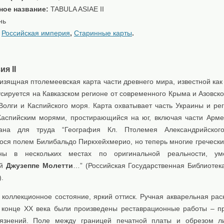
ное название:
TABULA ASIAE II
нь
:
Российская империя
,
Старинные карты
.
я II
изящная птолемеевская карта части древнего мира, известной как
сируется на Кавказском регионе от современного Крыма и Азовско
 Волги и Каспийского моря. Карта охватывает часть Украины и ре
аспийским морями, простирающийся на юг, включая части Арме
ана для труда “География Кл. Птолемея Александрийскoго,
ося полем Билибальдо Пиркхейхмерио, но теперь многие гречески
ены в нескольких местах по оригинальной реальности, ум
ой
Джузеппе Молетти
…” (Российская Государственная Библиотека
).
коллекционное состояние, яркий оттиск. Ручная акварельная раск
 конце XX века были произведены реставрационные работы – п
рязнений. Поле между границей печатной платы и обрезом л