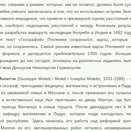
ми, озерами и реками, которые, как он полагал, должны были сущ
ибка учёного заключалась в том, что он использовал острова Зел
главного меридиана, что привело к чрезмерной оценке расстояний к
 и, наоборот, недооценке расстояний к западу. Конечным резуль
ла разработка маршрута экспедиции Колумба в Индию в 1492 год
тя текст «Географий» Птолемея сохранился, карты, которые
ли, не сохранились. Самые ранние известные карты Птолемея со
 формате и датируются приблизительно 1300 годом. Большин
дошедших до нас сегодня, основаны на рукописных изданиях, вы
V века Доннусом Николаусом Германусом.
Молетти
(Giuseppe Moletti / Moleti / Iosepho Moletio, 1531-1588) –
и географ; преподавал медицину, математику и астрономию в Паду
 из уважаемой семьи в Мессине и, после признания его таланта
 и естественных наук был приглашен ко двору Мантуи, где бы
 принца Винченцо в семье герцога. После двенадцати лет в 
 кафедру математики в Падуе, которая тогда находилась по
ой республики. Здесь началась его работа над реформой григ
 Многие из его запланированных работ остались незавершен