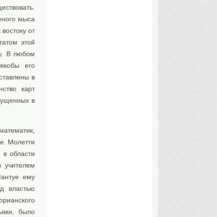
ествовать.
еного мыса
 востоку от
татом этой
у. В любом
 якобы его
ставлены в
ство карт
пущенных в
 математик,
е. Молетти
 в области
л учителем
Мантуе ему
д властью
орианского
ными, было