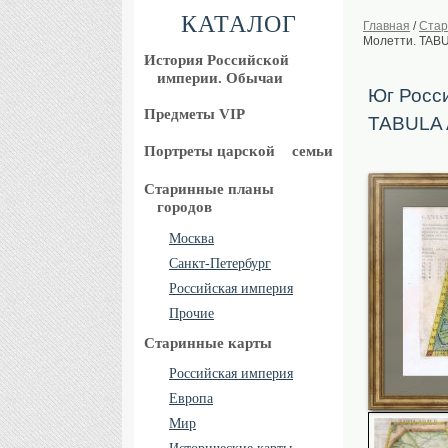
КАТАЛОГ
Главная
/
Стар
Молетти. TABU
История Российской
империи. Обычаи
Юг Росси
Предметы VIP
TABULA A
Портреты царской
семьи
Старинные планы
городов
Москва
Санкт-Петербург
Российская империя
Прочие
Старинные карты
Российская империя
Европа
Мир