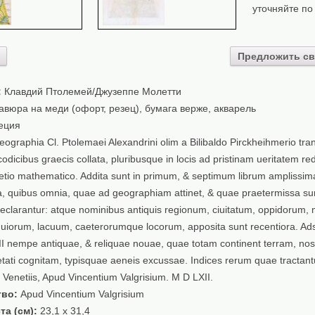
уточняйте по
Предложить св
:
Клавдий Птолемей/Джузеппе Молетти
авюра на меди (офорт, резец), бумага верже, акварель
еция
ographia Cl. Ptolemaei Alexandrini olim a Bilibaldo Pirckheihmerio tran
codicibus graecis collata, pluribusque in locis ad pristinam ueritatem re
etio mathematico. Addita sunt in primum, & septimum librum amplissi
, quibus omnia, quae ad geographiam attinet, & quae praetermissa su
clarantur: atque nominibus antiquis regionum, ciuitatum, oppidorum,
uuiorum, lacuum, caeterorumque locorum, apposita sunt recentiora. Ads
I nempe antiquae, & reliquae nouae, quae totam continent terram, nos
tati cognitam, typisquae aeneis excussae. Indices rerum quae tractant
. Venetiis, Apud Vincentium Valgrisium. M D LXII.
тво:
Apud Vincentium Valgrisium
та (см):
23,1 x 31,4