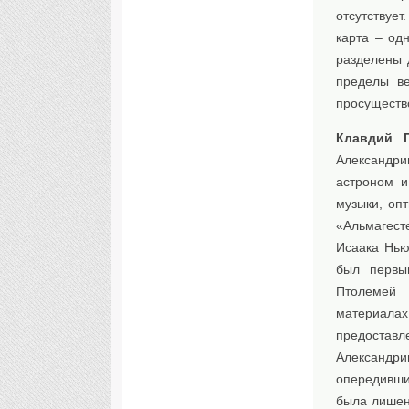
отсутствует
карта – од
разделены д
пределы ве
просуществ
Клавдий 
Александри
астроном и
музыки, опт
«Альмагест
Исаака Нью
был первы
Птолемей 
материала
предостав
Александр
опередивши
была лишен