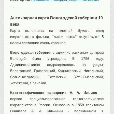
Транспорт
…
Флот, кораблестроение
Антикварная карта Вологодской губернии 19
Связь
века
Букинистика
Карта выполнена на плотной бумаге, след
Медицина
издательского фальца, “лисьи пятна” отсутствуют. В
Оружие, военная
атрибутика
целом состояние очень хорошее.
Выставочные
экспонаты XVI-XIXв.
Вологодская губерния
с административным центром
Вологдой была учреждена В 1796 году.
Досуг
Административно подразделялась на уезды:
Разное
Вологодский, Грязовецкий, Кадниковский, Никольский,
Сольвычегодский, Тотемский, Усть-Сысольский,
Устюжский, Яренский.
Картографическое заведение А. А. Ильина
—
первое специализированное картографическое
издательство в России. Основано в 1859 капитаном
Генштаба А. А. Ильиным и полковником В.