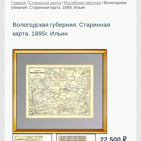
Главная
/
Старинные карты
/
Российская империя
/
Вологодская
губерния. Старинная карта. 1895г. Ильин
История Российской
империи. Обычаи
Предметы VIP
Вологодская губерния. Старинная
карта. 1895г. Ильин
Портреты царской
семьи
Старинные планы
городов
Москва
Санкт-Петербург
Российская империя
Прочие
Старинные карты
Российская империя
Европа
Мир
Исторические карты
Виды городов
22 500
₽
Москва