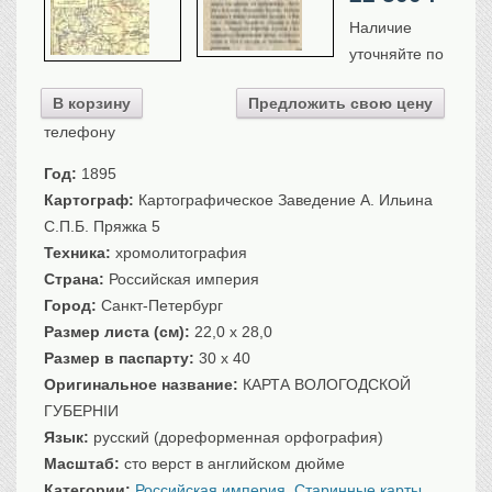
Санкт-Петербург
Наличие
Российская империя
уточняйте по
Прочие
В корзину
Предложить свою цену
Севастополь, Крым
телефону
Ценные бумаги
Год:
1895
История моды.
Униформа
Картограф:
Картографическое Заведение А. Ильина
Гражданская мода
С.П.Б. Пряжка 5
Униформа
Техника:
хромолитография
Охота. Флора. Фауна
Страна:
Российская империя
Город:
Санкт-Петербург
Фауна
Размер листа (см):
22,0 x 28,0
Флора
Размер в паспарту:
30 x 40
Охота
Оригинальное название:
КАРТА ВОЛОГОДСКОЙ
Рыбы, рыбалка
ГУБЕРНIИ
Техника, транспорт,
архитектура
Язык:
русский (дореформенная орфография)
Архитектура
Масштаб:
сто верст в английском дюйме
Техника
Категории:
Российская империя
,
Старинные карты
.