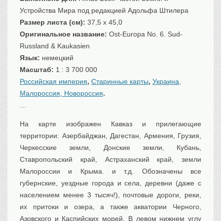
Транспорт
Устройства Мира под редакцией Адольфа Штилера
Размер листа (см):
37,5 x 45,0
Флот, кораблестроение
Оригинальное название:
Ost-Europa No. 6. Sud-
Связь
Russland & Kaukasien
Букинистика
Язык:
немецкий
Медицина
Масштаб:
1 : 3 700 000
Российская империя
,
Старинные карты
,
Украина,
Оружие, военная
атрибутика
Малороссия, Новороссия
.
Выставочные
экспонаты XVI-XIXв.
…
Досуг
На карте изображен Кавказ и прилегающие
Разное
территории: Азербайджан, Дагестан, Армения, Грузия,
Черкесские земли, Донские земли, Кубань,
Ставропольский край, Астраханский край, земли
Малороссии и Крыма. и т.д. Обозначены все
губернские, уездные города и села, деревни (даже с
населением менее 3 тысяч!), почтовые дороги, реки,
их притоки и озера, а также акватории Черного,
Азовского и Каспийских морей. В левом нижнем углу