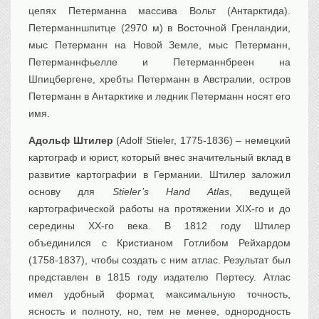
цепях Петерманна массива Вольт (Антарктида).
Петерманншпитце (2970 м) в Восточной Гренландии,
мыс Петерманн на Новой Земле, мыс Петерманн,
Петерманнфьелле и Петерманнбреен на
Шпицбергене, хребты Петерманн в Австралии, остров
Петерманн в Антарктике и ледник Петерманн носят его
имя.
Адольф Штилер
(Adolf Stieler, 1775-1836) – немецкий
картограф и юрист, который внес значительный вклад в
развитие картографии в Германии. Штилер заложил
основу для
Stieler’s Hand Atlas
, ведущей
картографической работы на протяжении XIX-го и до
середины XX-го века. В 1812 году Штилер
объединился с Кристианом Готлибом Рейхардом
(1758-1837), чтобы создать с ним атлас. Результат был
представлен в 1815 году издателю Пертесу. Атлас
имел удобный формат, максимальную точность,
ясность и полноту, но, тем не менее, однородность