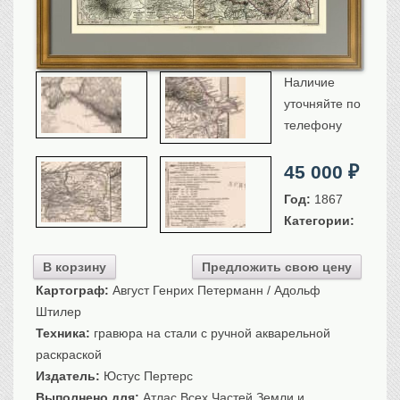
Санкт-Петербург
Российская империя
Прочие
Наличие
Севастополь, Крым
уточняйте по
Ценные бумаги
телефону
История моды.
Униформа
45 000
₽
Гражданская мода
Униформа
Год:
1867
Категории:
Охота. Флора. Фауна
Фауна
В корзину
Предложить свою цену
Флора
Картограф:
Август Генрих Петерманн / Адольф
Охота
Штилер
Рыбы, рыбалка
Техника:
гравюра на стали с ручной акварельной
Техника, транспорт,
архитектура
раскраской
Архитектура
Издатель:
Юстус Пертерс
Техника
Выполнено для:
Атлас Всех Частей Земли и