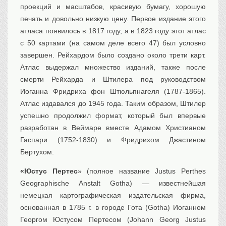
проекций и масштабов, красивую бумагу, хорошую
печать и довольно низкую цену. Первое издание этого
атласа появилось в 1817 году, а в 1823 году этот атлас
с 50 картами (на самом деле всего 47) был условно
завершен. Рейхардом было создано около трети карт.
Атлас выдержал множество изданий, также после
смерти Рейхарда и Штилера под руководством
Иоганна Фридриха фон Штюльпнагеля (1787-1865).
Атлас издавался до 1945 года. Таким образом, Штилер
успешно продолжил формат, который был впервые
разработан в Веймаре вместе Адамом Христианом
Гаспари (1752-1830) и Фридрихом Джастином
Бертухом.
«Юстус Пертес
» (полное название Justus Perthes
Geographische Anstalt Gotha) — известнейшая
немецкая картографическая издательская фирма,
основанная в 1785 г. в городе Гота (Gotha) Иоганном
Георгом Юстусом Пертесом (Johann Georg Justus