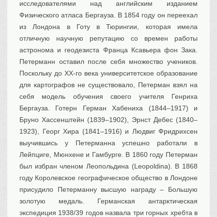
исследователями над английским изданием
Физического атласа Бергауза. В 1854 году он переехал
из Лондона в Готу в Тюрингии, которая имела
отличную научную репутацию со времен работы
астронома и геодезиста Франца Ксавьера фон Зака.
Петерманн оставил после себя множество учеников.
Поскольку до XX-го века университетское образование
для картографов не существовало, Петерман взял на
себя модель обучения своего учителя Генриха
Бергауза. Готерн Герман Хабениха (1844–1917) и
Бруно Хассенштейн (1839–1902), Эрнст Дебес (1840–
1923), Георг Хира (1841–1916) и Людвиг Фридрихсен
выучившись у Петерманна успешно работали в
Лейпциге, Мюнхене и Гамбурге. В 1860 году Петерман
был избран членом Леопольдина (Leopoldina). В 1868
году Королевское географическое общество в Лондоне
присудило Петерманну высшую награду – Большую
золотую медаль. Германская антарктическая
экспедиция 1938/39 годов назвала три горных хребта в