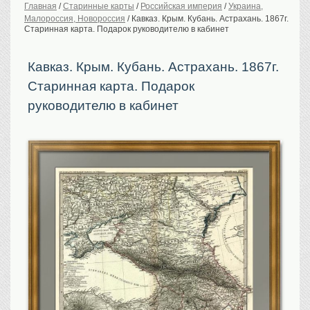
Главная
/
Старинные карты
/
Российская империя
/
Украина,
Малороссия, Новороссия
/
Кавказ. Крым. Кубань. Астрахань. 1867г.
История Российской
империи. Обычаи
Старинная карта. Подарок руководителю в кабинет
Предметы VIP
Кавказ. Крым. Кубань. Астрахань. 1867г.
Портреты царской
семьи
Старинная карта. Подарок
Старинные планы
городов
руководителю в кабинет
Москва
Санкт-Петербург
Российская империя
Прочие
Старинные карты
Российская империя
Европа
Мир
Исторические карты
Виды городов
Москва