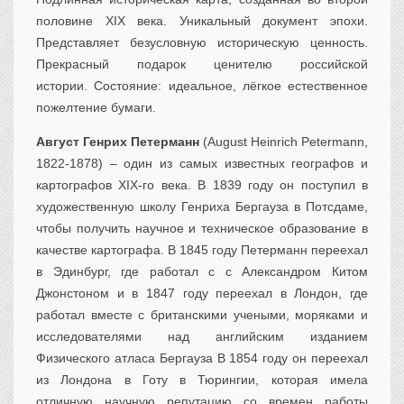
половине XIX века. Уникальный документ эпохи.
Представляет безусловную историческую ценность.
Прекрасный подарок ценителю российской
истории. Состояние: идеальное, лёгкое естественное
пожелтение бумаги.
Август Генрих Петерманн
(August Heinrich Petermann,
1822-1878) – один из самых известных географов и
картографов XIX-го века. В 1839 году он поступил в
художественную школу Генриха Бергауза в Потсдаме,
чтобы получить научное и техническое образование в
качестве картографа. В 1845 году Петерманн переехал
в Эдинбург, где работал с с Александром Китом
Джонстоном и в 1847 году переехал в Лондон, где
работал вместе с британскими учеными, моряками и
исследователями над английским изданием
Физического атласа Бергауза В 1854 году он переехал
из Лондона в Готу в Тюрингии, которая имела
отличную научную репутацию со времен работы