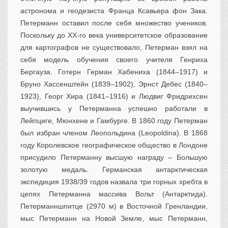
астронома и геодезиста Франца Ксавьера фон Зака.
Петерманн оставил после себя множество учеников.
Поскольку до XX-го века университетское образование
для картографов не существовало, Петерман взял на
себя модель обучения своего учителя Генриха
Бергауза. Готерн Герман Хабениха (1844–1917) и
Бруно Хассенштейн (1839–1902), Эрнст Дебес (1840–
1923), Георг Хира (1841–1916) и Людвиг Фридрихсен
выучившись у Петерманна успешно работали в
Лейпциге, Мюнхене и Гамбурге. В 1860 году Петерман
был избран членом Леопольдина (Leopoldina). В 1868
году Королевское географическое общество в Лондоне
присудило Петерманну высшую награду – Большую
золотую медаль. Германская антарктическая
экспедиция 1938/39 годов назвала три горных хребта в
цепях Петерманна массива Вольт (Антарктида).
Петерманншпитце (2970 м) в Восточной Гренландии,
мыс Петерманн на Новой Земле, мыс Петерманн,