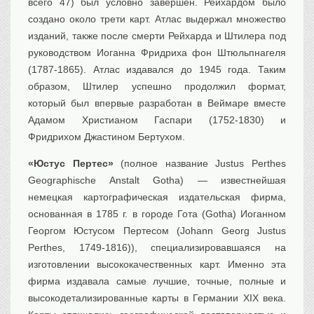
всего 47) был условно завершен. Рейхардом было
создано около трети карт. Атлас выдержал множество
изданий, также после смерти Рейхарда и Штилера под
руководством Иоганна Фридриха фон Штюльпнагеля
(1787-1865). Атлас издавался до 1945 года. Таким
образом, Штилер успешно продолжил формат,
который был впервые разработан в Веймаре вместе
Адамом Христианом Гаспари (1752-1830) и
Фридрихом Джастином Бертухом.
«Юстус Пертес»
(полное название Justus Perthes
Geographische Anstalt Gotha) — известнейшая
немецкая картографическая издательская фирма,
основанная в 1785 г. в городе Гота (Gotha) Иоганном
Георгом Юстусом Пертесом (Johann Georg Justus
Perthes, 1749-1816)), специализировавшаяся на
изготовлении высококачественных карт. Именно эта
фирма издавала самые лучшие, точные, полные и
высокодетализированные карты в Германии XIX века.