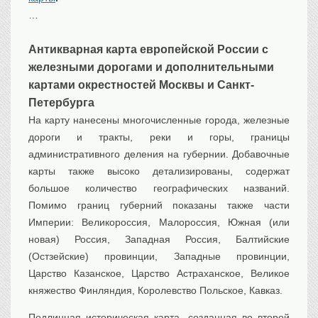
Транспорт
…
Флот, кораблестроение
Антикварная карта европейской России с
Связь
железными дорогами и дополнительными
Букинистика
картами окрестностей Москвы и Санкт-
Медицина
Петербурга
Оружие, военная
атрибутика
На карту нанесены многочисленные города, железные
дороги и тракты, реки и горы, границы
Выставочные
экспонаты XVI-XIXв.
административного деления на губернии. Добавочные
Досуг
карты также высоко детализированы, содержат
большое количество географических названий.
Разное
Помимо границ губерний показаны также части
Империи: Великороссия, Малороссия, Южная (или
новая) Россия, Западная Россия, Балтийские
(Остзейские) провинции, Западные провинции,
Царство Казанское, Царство Астраханское, Великое
княжество Финляндия, Королевство Польское, Кавказ.
Подлинная историческая карта, созданная во второй