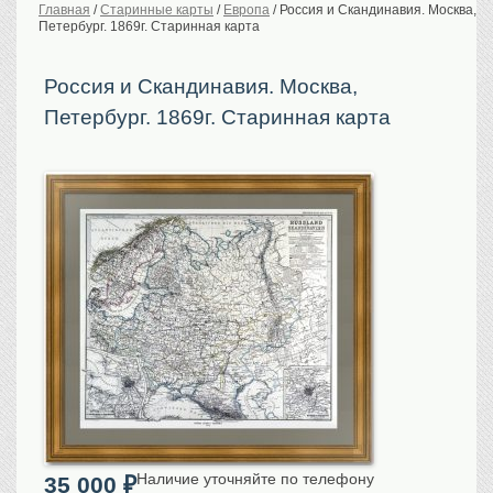
Главная
/
Старинные карты
/
Европа
/
Россия и Скандинавия. Москвa,
Петербург. 1869г. Старинная карта
История Российской
империи. Обычаи
Предметы VIP
Россия и Скандинавия. Москвa,
Петербург. 1869г. Старинная карта
Портреты царской
семьи
Старинные планы
городов
Москва
Санкт-Петербург
Российская империя
Прочие
Старинные карты
Российская империя
Европа
Мир
Исторические карты
Виды городов
Наличие уточняйте по телефону
35 000
₽
Москва