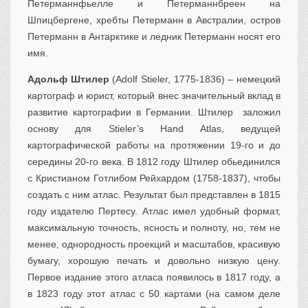
Петерманнфьелле и Петерманнбреен на
Шпицбергене, хребты Петерманн в Австралии, остров
Петерманн в Антарктике и ледник Петерманн носят его
имя.
Адольф Штилер
(Adolf Stieler, 1775-1836) – немецкий
картограф и юрист, который внес значительный вклад в
развитие картографии в Германии. Штилер заложил
основу для Stieler’s Hand Atlas, ведущей
картографической работы на протяжении 19-го и до
середины 20-го века. В 1812 году Штилер обьединился
с Кристианом Готлибом Рейхардом (1758-1837), чтобы
создать с ним атлас. Результат был представлен в 1815
году издателю Пертесу. Атлас имел удобный формат,
максимальную точность, ясность и полноту, но, тем не
менее, однородность проекций и масштабов, красивую
бумагу, хорошую печать и довольно низкую цену.
Первое издание этого атласа появилось в 1817 году, а
в 1823 году этот атлас с 50 картами (на самом деле