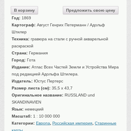
Санкт-Петербург
В корзину
Предложить свою цену
Российская империя
Год:
1869
Прочие
Картограф:
Август Генрих Петерманн / Адольф
Севастополь, Крым
Штилер
Ценные бумаги
Техника:
гравюра на стали с ручной акварельной
раскраской
История моды.
Униформа
Страна:
Германия
Гражданская мода
Город:
Гота
Униформа
Издание:
Атлас Всех Частей Земли и Устройства Мира
Охота. Флора. Фауна
под редакцией Адольфа Штилера.
Издатель:
Юстус Пертерс
Фауна
Размер листа (см):
35,5 x 43,7
Флора
Оригинальное название:
RUSSLAND und
Охота
SKANDINAVIEN
Рыбы, рыбалка
Язык:
немецкий
Техника, транспорт,
архитектура
Масштаб:
1 : 10 000 000
Архитектура
Категории:
Европа
,
Российская империя
,
Старинные
Техника
карты
.